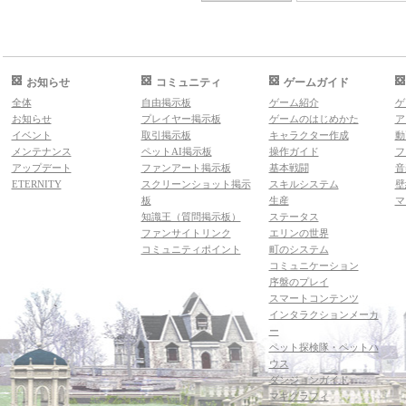
お知らせ
コミュニティ
ゲームガイド
全体
自由掲示板
ゲーム紹介
ゲ
お知らせ
プレイヤー掲示板
ゲームのはじめかた
ア
イベント
取引掲示板
キャラクター作成
動
メンテナンス
ペットAI掲示板
操作ガイド
フ
アップデート
ファンアート掲示板
基本戦闘
音
ETERNITY
スクリーンショット掲示
スキルシステム
壁
板
生産
マ
知識王（質問掲示板）
ステータス
ファンサイトリンク
エリンの世界
コミュニティポイント
町のシステム
コミュニケーション
序盤のプレイ
スマートコンテンツ
インタラクションメーカ
ー
ペット探検隊・ペットハ
ウス
ダンジョンガイド
マギグラフィ