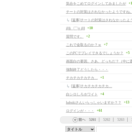
+
気合をこめてログインしてみましたが
チートの対策はされなかったようですね
[返事]チートの対策はされなかったよ
+10
il||li _|￣|○ il||l
+2
質問です。
+7
これで金取るのか？ｗ
+5
このPCでプレイできるでしょうか？
画面白の要因。さあ、どっちだ？（中に
強制終了どうしたら・・・
+1
チカチカチカチカ…
[返事]チカチカチカチカ…
+4
白シロしろホワイト
+13
habukiさんいらっしゃいますか？？
+61
ログインが・・・
前へ
5261
5262
5263