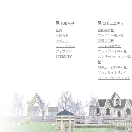
お知らせ
コミュニティ
全体
自由掲示板
お知らせ
プレイヤー掲示板
イベント
取引掲示板
メンテナンス
ペットAI掲示板
アップデート
ファンアート掲示板
ETERNITY
スクリーンショット掲
板
知識王（質問掲示板）
ファンサイトリンク
コミュニティポイント