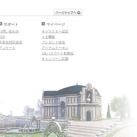
ページトップへ
サポート
マイページ
お問い合わせ
キャラクター設定
FAQ
メモ機能
不具合対応状況
プレゼント状況
アンケート
アイテムクーポン
2次パスワード初期化
キャンペーン応募