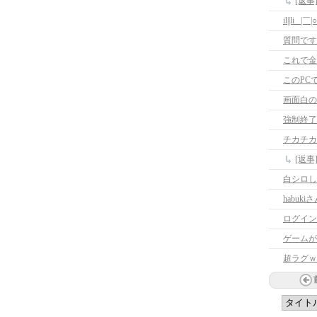
[返
il||li _|￣|○ 
質問です
これで金
このPC
画面白の
強制終了
チカチカ
[返
白シロし
habu
ログイン
ゲームが
超ラグｗ