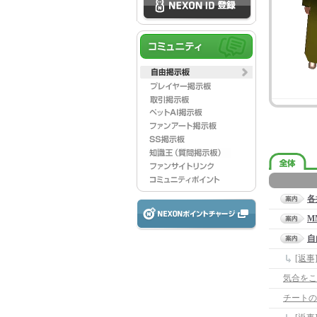
各
M
自
[返
気合をこ
チートの