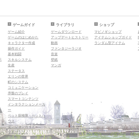
ゲームガイド
ライブラリ
ショップ
ゲーム紹介
ゲームダウンロード
マビノギショップ
ゲームのはじめかた
アップデートヒストリー
アイテムショップガイド
キャラクター作成
動画
ランダム型アイテム
操作ガイド
ファンタジーラジオ
基本戦闘
音楽
示
スキルシステム
壁紙
生産
マンガ
ステータス
エリンの世界
町のシステム
コミュニケーション
序盤のプレイ
スマートコンテンツ
インタラクションメーカ
ー
ペット探検隊・ペットハ
ウス
ダンジョンガイド
マギグラフィ