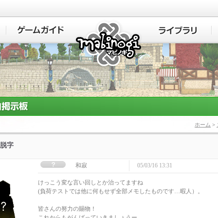
マビノギ
ホーム
>
脱字
和寂
05/03/16 13:31
けっこう変な言い回しとか治ってますね
(負荷テストでは他に何もせず全部メモしたものです…暇人）。
皆さんの努力の賜物！
これからもがんばっていきましょうー