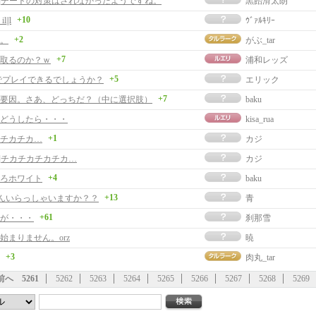
事]チートの対策はされなかったようですね。
黒飴滑太朗
+10
il||l
ｳﾞｧﾙｷﾘｰ
+2
。
がぶ_tar
+7
取るのか？ｗ
浦和レッズ
+5
でプレイできるでしょうか？
エリック
+7
要因。さあ、どっちだ？（中に選択肢）
baku
どうしたら・・・
kisa_rua
+1
チカチカ…
カジ
事]チカチカチカチカ…
カジ
+4
ろホワイト
baku
+13
kiさんいらっしゃいますか？？
青
+61
が・・・
刹那雪
始まりません。orz
暁
+3
肉丸_tar
前へ
5261
5262
5263
5264
5265
5266
5267
5268
5269