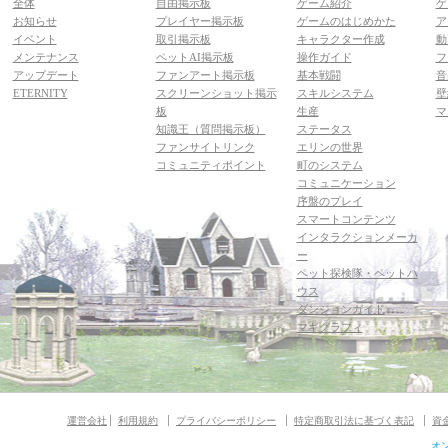
全体
自由掲示板
ゲーム紹介
ゲ
お知らせ
プレイヤー掲示板
ゲームのはじめかた
ア
イベント
取引掲示板
キャラクター作成
動
メンテナンス
ペットAI掲示板
操作ガイド
フ
アップデート
ファンアート掲示板
基本戦闘
音
ETERNITY
スクリーンショット掲示
スキルシステム
壁
板
生産
マ
知識王（質問掲示板）
ステータス
ファンサイトリンク
エリンの世界
コミュニティポイント
町のシステム
コミュニケーション
序盤のプレイ
スマートコンテンツ
インタラクションメーカ
ー
ペット探検隊・ペットハ
ウス
ダンジョンガイド
マギグラフィ
運営会社
利用規約
プライバシーポリシー
特定商取引法に基づく表記
資
オ