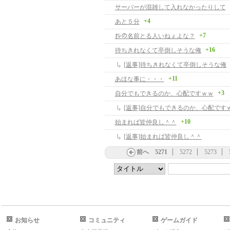
サーバーが混雑して入れなかったりして
+4
あと５分
+7
ｵﾚの名前とる人いねぇよな？
+16
待ちきれなくて卒倒しそうな俺
[返事]待ちきれなくて卒倒しそうな俺
+11
あほな事に・・・
+3
自分でもできるのか、心配ですｗｗ
[返事]自分でもできるのか、心配です
+10
始まれば皆仲良し＾＾
[返事]始まれば皆仲良し＾＾
前へ
5271
5272
5273
お知らせ
コミュニティ
ゲームガイド