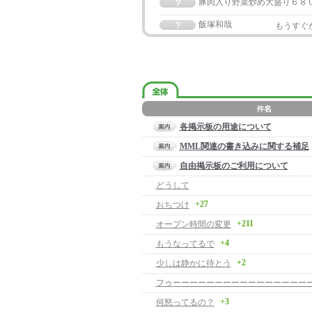
豚肉入り野菜炒め大盛り６８
飯塚和哉
もうすぐ
各掲示板の用途について
MML関連の書き込みに関する補足
自由掲示板のご利用について
どうして
+27
おちつけ
+211
オープン時間の変更
+4
もうなってるで
+2
少しは静かに待とう
+3
何怒ってるの？