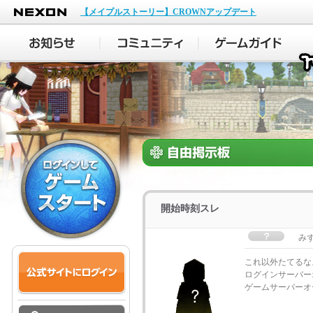
NEXON
【メイプルストーリー】CROWNアップデート
開始時刻スレ
み
これ以外たてるな
ログインサーバーオ
ゲームサーバーオー