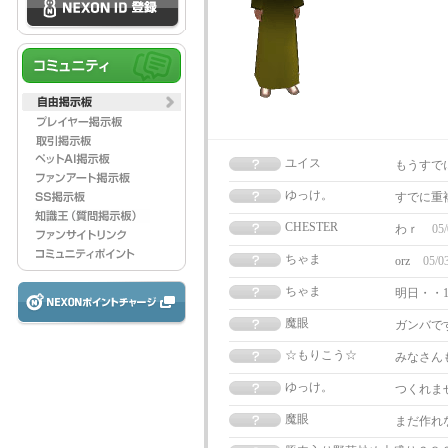
ユイス
もうすで
ゆっけ。
すでに重
CHESTER
わｒ
05/
ちゃま
orz
05/0
ちゃま
明日・・
魔眼
ガンバで
☆もりこう☆
みなさん
ゆっけ。
つくれま
魔眼
まだ作れ