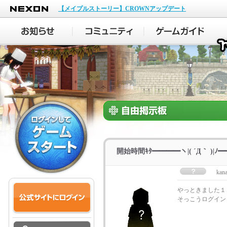
NEXON
【メイプルストーリー】CROWNアップデート
開始時間ｷﾀ━━━━ヽ|( ´Д｀ )|ﾉ━
kana
やっときました１
そっこうログインし