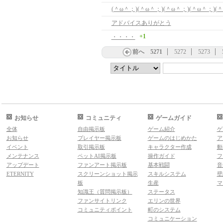
アドバイスありがとう
+1
・・・・
前へ
5271
5272
5273
お知らせ
コミュニティ
ゲームガイド
全体
自由掲示板
ゲーム紹介
ゲ
お知らせ
プレイヤー掲示板
ゲームのはじめかた
ア
イベント
取引掲示板
キャラクター作成
動
メンテナンス
ペットAI掲示板
操作ガイド
フ
アップデート
ファンアート掲示板
基本戦闘
音
ETERNITY
スクリーンショット掲示
スキルシステム
壁
板
生産
マ
知識王（質問掲示板）
ステータス
ファンサイトリンク
エリンの世界
コミュニティポイント
町のシステム
コミュニケーション