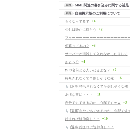
MML関連の書き込みに関する補足
自由掲示板のご利用について
+4
もうなってるで
+2
少しは静かに待とう
+3
何怒ってるの？
サーバーが混雑して入れなかったりして
+4
あと５分
+7
ｵﾚの名前とる人いねぇよな？
+16
待ちきれなくて卒倒しそうな俺
[返事]待ちきれなくて卒倒しそうな俺
+11
あほな事に・・・
+3
自分でもできるのか、心配ですｗｗ
[返事]自分でもできるのか、心配です
+10
始まれば皆仲良し＾＾
[返事]始まれば皆仲良し＾＾