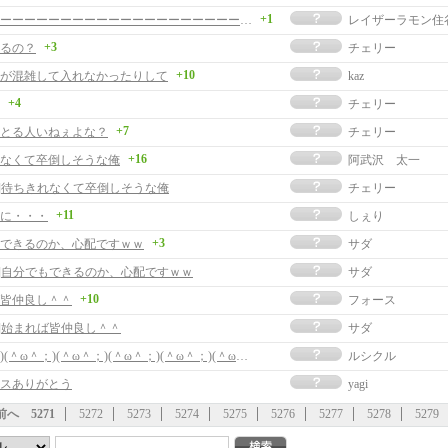
+1
フゥーーーーーーーーーーーーーーーーーーーーーーーーーーーー！！！！！！！！！！！！！！！
レイザーラモン住
+3
るの？
チェリー
+10
が混雑して入れなかったりして
kaz
+4
チェリー
+7
前とる人いねぇよな？
チェリー
+16
なくて卒倒しそうな俺
阿武沢 太一
事]待ちきれなくて卒倒しそうな俺
チェリー
+11
に・・・
しぇり
+3
できるのか、心配ですｗｗ
サダ
事]自分でもできるのか、心配ですｗｗ
サダ
+10
皆仲良し＾＾
フォース
事]始まれば皆仲良し＾＾
サダ
(＾ω＾；)(＾ω＾；)(＾ω＾；)(＾ω＾；)(＾ω＾；)(＾ω＾；)(＾ω＾；)(＾ω＾；)
ルシクル
スありがとう
yagi
前へ
5271
5272
5273
5274
5275
5276
5277
5278
5279