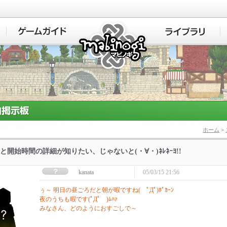
マビノギ
ホーム
>
と開始時間の詳細が知りたい、じゃないと(・∀・)ﾈﾚﾈｰﾖ!!
kanata
05/03/15 21:56
ぅ～ 明日の昼ごろだと朝が暇ですね( ﾟДﾟ)ﾎﾟｶｰﾝ
夜のうちも暇です(ﾟДﾟ )ﾑﾊｧ
みなさん、どのようにおすごしで～