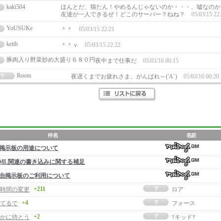
kaki504
ほんとだ、猫たん！やめるんじゃないのか・・・。嘘なのか
友達が一人できるぜ！どこのサーバー？ねね？
05/03/15 22
YoUSUKe
＾＾
05/03/15 22:21
keith
＾＾ｖ
05/03/15 22:22
豚肉入り野菜炒め大盛り６８０円
夜中まで仕事だ
05/03/16 00:15
Room
夜遅くまでお疲れさま。がんばれ～('A`)
05/03/16 00:20
掲示板の用途について
ML関連の書き込みに関する補足
由掲示板のご利用について
+211
時間の変更
ロア
+4
てるで
フォース
+2
かに待とう
†キッド†