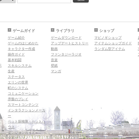
ゲームガイド
ライブラリ
ショップ
ゲーム紹介
ゲームダウンロード
マビノギショップ
ゲームのはじめかた
アップデートヒストリー
アイテムショップガイド
キャラクター作成
動画
ランダム型アイテム
操作ガイド
ファンタジーラジオ
基本戦闘
音楽
示
スキルシステム
壁紙
生産
マンガ
ステータス
エリンの世界
町のシステム
コミュニケーション
序盤のプレイ
スマートコンテンツ
インタラクションメーカ
ー
ペット探検隊・ペットハ
ウス
ダンジョンガイド
マギグラフィ