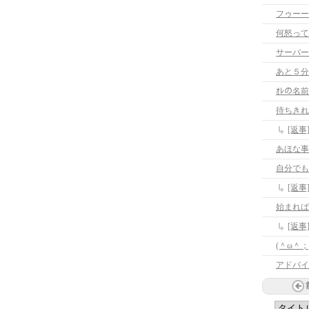
何怒って
サーバー
あと５分
ｵﾚの名
待ちきれ
[返
あほな事
自分でも
[返
始まれば
[返
アドバイ