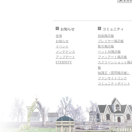
お知らせ
コミュニティ
全体
自由掲示板
お知らせ
プレイヤー掲示板
イベント
取引掲示板
メンテナンス
ペットAI掲示板
アップデート
ファンアート掲示板
ETERNITY
スクリーンショット掲
板
知識王（質問掲示板）
ファンサイトリンク
コミュニティポイント