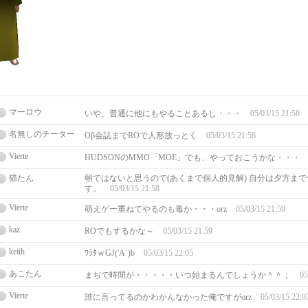
マーロウ
いや、普通に他にもやることあるし・・・
05/03/15 21:58
名無しのチーター
Oβ会誌までROで人形放っとく
05/03/15 21:58
Vierte
HUDSONのMMO「MOE」でも、やっておこうかな・・・
猫たん
朝ではないと思うので(あくまで個人的見解) 自分は夕方ま
す。
05/03/15 21:58
Vierte
萌えゲー重ねてやるのも毒か・・・orz
05/03/15 21:59
kaz
ROでもするかな～
05/03/15 21:59
keith
ﾜﾗﾀｗGJ('A`)b
05/03/15 22:05
あこたん
まぢで時間が・・・・・いつ始まるんでしょうか＾＾；
05
Vierte
誰に言ってるのかわかんなかった俺ですがorz
05/03/15 22:0