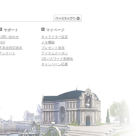
ページトップへ
サポート
マイページ
お問い合わせ
キャラクター設定
FAQ
メモ機能
不具合対応状況
プレゼント状況
アンケート
アイテムクーポン
2次パスワード初期化
キャンペーン応募