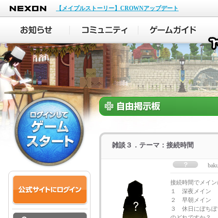
NEXON
【メイプルストーリー】CROWNアップデート
雑談３．テーマ：接続時間
bak
接続時間でメイン
１ 深夜メイン
２ 早朝メイン
３ 休日にぼちぼ
のどれですか？