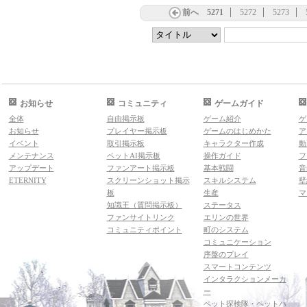
前へ
5271
5272
5273
お知らせ
コミュニティ
ゲームガイド
全体
自由掲示板
ゲーム紹介
ゲ
お知らせ
プレイヤー掲示板
ゲームのはじめかた
ア
イベント
取引掲示板
キャラクター作成
動
メンテナンス
ペットAI掲示板
操作ガイド
フ
アップデート
ファンアート掲示板
基本戦闘
音
ETERNITY
スクリーンショット掲示
スキルシステム
壁
板
生産
マ
知識王（質問掲示板）
ステータス
ファンサイトリンク
エリンの世界
コミュニティポイント
町のシステム
コミュニケーション
序盤のプレイ
スマートコンテンツ
インタラクションメーカ
ー
ペット探検隊・ペットハ