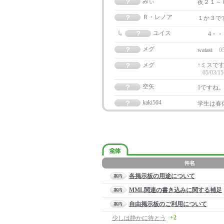
みぃ
夜２１～
Ｒ・レノア
１か３で
ユイス
4・
メグ
watasi
05
メグ
↑ミスで
05/03/15
空矢
1ですね
kaki504
学生は春
各掲示板の用途について
MML関連の書き込みに関する補足
自由掲示板のご利用について
+2
少しは静かに待とう