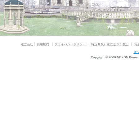
ウス
ダンジョンガイド
マギグラフィ
運営会社
利用規約
プライバシーポリシー
特定商取引法に基づく表記
資
オ
Copyright © 2009 NEXON Korea Co