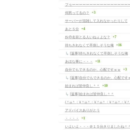
+3
何怒ってるの？
サーバーが混雑して入れなかったりして
+4
あと５分
+7
ｵﾚの名前とる人いねぇよな？
+16
待ちきれなくて卒倒しそうな俺
[返事]待ちきれなくて卒倒しそうな俺
+11
あほな事に・・・
+3
自分でもできるのか、心配ですｗｗ
[返事]自分でもできるのか、心配です
+10
始まれば皆仲良し＾＾
[返事]始まれば皆仲良し＾＾
アドバイスありがとう
+1
・・・・
いよいよ・・・＠１５分きりましたね＾