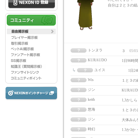
自分は２と３の組
トンヌラ
３
05/03
KURAUDO
1日96
ユイス
1日2
Wis
１と３の
ジン
KURA
keith
1,3かしら
悠海
１と３の
ジン
大体みん
時幻
1.3か3