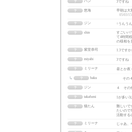
バン
3ですね
悠海
早朝は大
05/03/15
ジン
↑うんう
shin
すごいバ
て4時間
の様相を
紫堂恭司
1.3で
miyabi
3ですね
ミリーナ
昼とか夜
baku
その
ジン
４ その
takafumi
1が多い
猫たん
難しいで
たいので
活動する
ミリーナ
じゃあ、