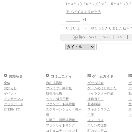
アドバイスありがとう
+1
・・・・
いよいよ・・・＠１５分きりましたね＾
前へ
5271
5272
5273
お知らせ
コミュニティ
ゲームガイド
全体
自由掲示板
ゲーム紹介
ゲ
お知らせ
プレイヤー掲示板
ゲームのはじめかた
ア
イベント
取引掲示板
キャラクター作成
動
メンテナンス
ペットAI掲示板
操作ガイド
フ
アップデート
ファンアート掲示板
基本戦闘
音
ETERNITY
スクリーンショット掲示
スキルシステム
壁
板
生産
マ
知識王（質問掲示板）
ステータス
ファンサイトリンク
エリンの世界
コミュニティポイント
町のシステム