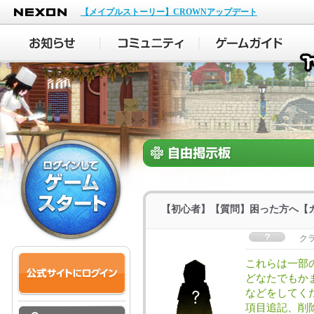
NEXON
【メイプルストーリー】CROWNアップデート
【初心者】【質問】困った方へ【ガ
ク
これらは一部
どなたでもか
などをしてく
項目追記、削