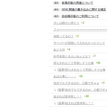
各掲示板の用途について
MML関連の書き込みに関する補足
自由掲示板のご利用について
+2
少しは静かに待とう
+3
何怒ってるの？
サーバーが混雑して入れなかったりして
+4
あと５分
+7
ｵﾚの名前とる人いねぇよな？
+16
待ちきれなくて卒倒しそうな俺
[返事]待ちきれなくて卒倒しそうな俺
+11
あほな事に・・・
+3
自分でもできるのか、心配ですｗｗ
[返事]自分でもできるのか、心配です
+10
始まれば皆仲良し＾＾
[返事]始まれば皆仲良し＾＾