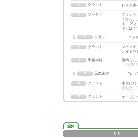
クラント
レスを参
ソーティ
クラント
うから、
す。 私
明っぽく
クラント
ご意
クラント
マビノギ
と変更を
黒魔術師
素晴らし
05/03/15
黒魔術師
”レス
クラント
参考にな
ました
クラント
オープン