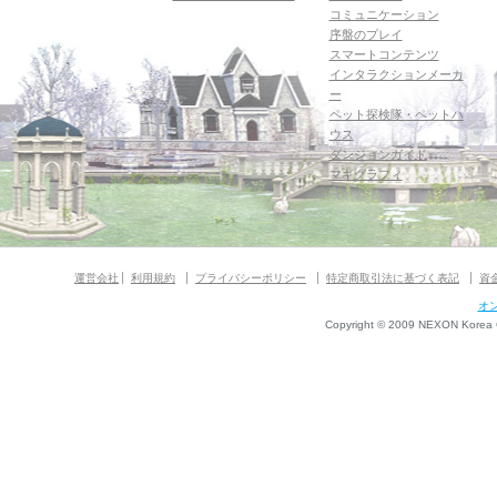
コミュニケーション
序盤のプレイ
スマートコンテンツ
インタラクションメーカ
ー
ペット探検隊・ペットハ
ウス
ダンジョンガイド
マギグラフィ
運営会社
利用規約
プライバシーポリシー
特定商取引法に基づく表記
資
オ
Copyright © 2009 NEXON Korea Co