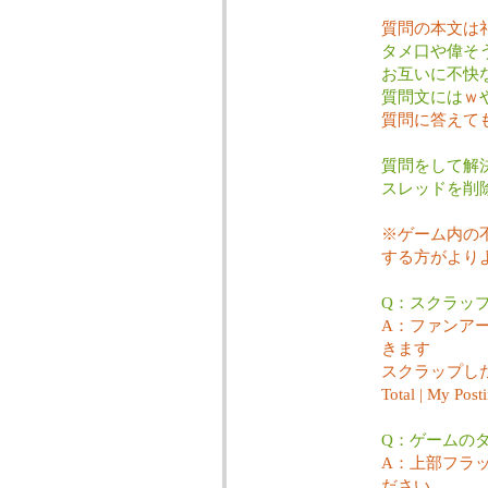
質問の本文は
タメ口や偉そ
お互いに不快
質問文には
ｗ
質問に答えて
質問をして解
スレッドを削
※ゲーム内の
する方がより
Q：スクラッ
A：ファンア
きます
スクラップし
Total | My Post
Q：ゲームの
A：上部フラ
ださい