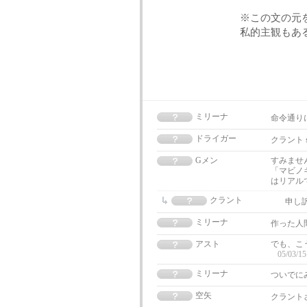
※この文の元
私的主観もある
ミリーナ
命令通り
ドライガー
クラント
Gメン
すみませ
「マビノ
はリアルで
クラント
申し
ミリーナ
作った人
アスト
でも、こ
05/03/15
ミリーナ
ついでに
空矢
クラント