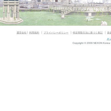
ウス
ダンジョンガイド
マギグラフィ
運営会社
利用規約
プライバシーポリシー
特定商取引法に基づく表記
資
オ
Copyright © 2009 NEXON Korea Co