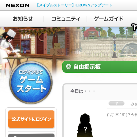
NEXON
【メイプルストーリー】CROWNアップデート
今日は・・・
み
(ﾟДﾟ 三 ﾟДﾟ