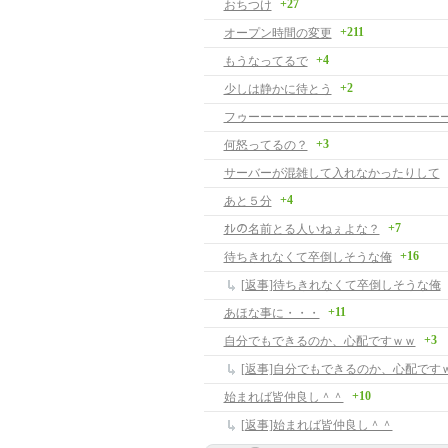
+27
おちつけ
+211
オープン時間の変更
+4
もうなってるで
+2
少しは静かに待とう
+3
何怒ってるの？
サーバーが混雑して入れなかったりして
+4
あと５分
+7
ｵﾚの名前とる人いねぇよな？
+16
待ちきれなくて卒倒しそうな俺
[返事]待ちきれなくて卒倒しそうな俺
+11
あほな事に・・・
+3
自分でもできるのか、心配ですｗｗ
[返事]自分でもできるのか、心配です
+10
始まれば皆仲良し＾＾
[返事]始まれば皆仲良し＾＾