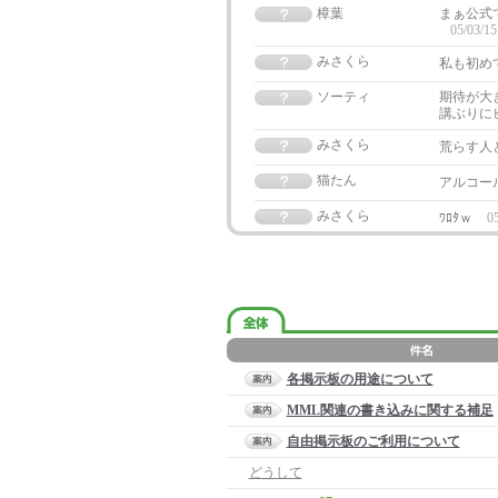
樟葉
まぁ公式
05/03/15
みさくら
私も初め
ソーティ
期待が大
講ぶりに
みさくら
荒らす人
猫たん
アルコー
みさくら
ﾜﾛﾀｗ
05
各掲示板の用途について
MML関連の書き込みに関する補足
自由掲示板のご利用について
どうして