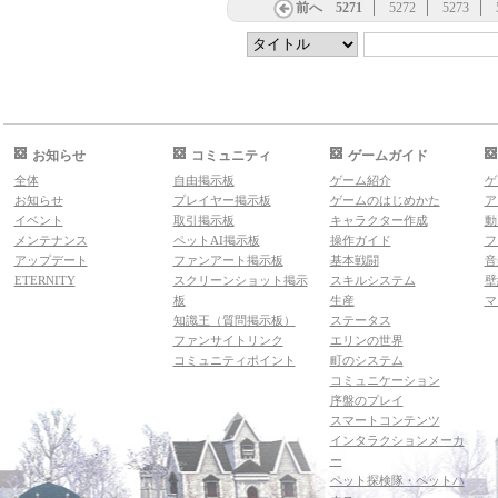
前へ
5271
5272
5273
お知らせ
コミュニティ
ゲームガイド
全体
自由掲示板
ゲーム紹介
ゲ
お知らせ
プレイヤー掲示板
ゲームのはじめかた
ア
イベント
取引掲示板
キャラクター作成
動
メンテナンス
ペットAI掲示板
操作ガイド
フ
アップデート
ファンアート掲示板
基本戦闘
音
ETERNITY
スクリーンショット掲示
スキルシステム
壁
板
生産
マ
知識王（質問掲示板）
ステータス
ファンサイトリンク
エリンの世界
コミュニティポイント
町のシステム
コミュニケーション
序盤のプレイ
スマートコンテンツ
インタラクションメーカ
ー
ペット探検隊・ペットハ