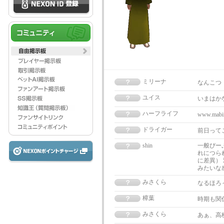
ミリーナ
なんこつ
ユイス
いまはか
ハーフライフ
www.mabi
ドライガー
前日って
shin
一般ぴー
れにつら
に差異）
みたいな
みさくら
なるほろ
樟葉
時期も関
みさくら
あぁ、高