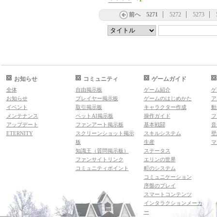
・・・・
前へ
5271
5272
5273
お知らせ
コミュニティ
ゲームガイド
全体
自由掲示板
ゲーム紹介
ゲ
お知らせ
プレイヤー掲示板
ゲームのはじめかた
ア
イベント
取引掲示板
キャラクター作成
動
メンテナンス
ペットAI掲示板
操作ガイド
フ
アップデート
ファンアート掲示板
基本戦闘
音
ETERNITY
スクリーンショット掲示
スキルシステム
壁
板
生産
マ
知識王（質問掲示板）
ステータス
ファンサイトリンク
エリンの世界
コミュニティポイント
町のシステム
コミュニケーション
序盤のプレイ
スマートコンテンツ
インタラクションメーカ
ー