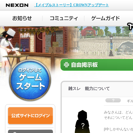
NEXON
【メイプルストーリー】CROWNアップデート
雑スレ 能力について
ギ
みなさんは、どん
それについてどん
β中しかやんない