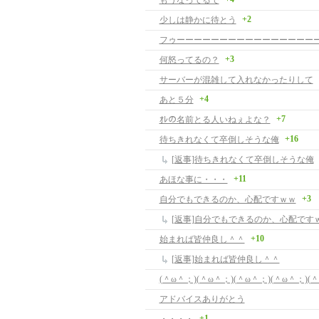
もうなってるで
+2
少しは静かに待とう
+3
何怒ってるの？
サーバーが混雑して入れなかったりして
+4
あと５分
+7
ｵﾚの名前とる人いねぇよな？
+16
待ちきれなくて卒倒しそうな俺
[返事]待ちきれなくて卒倒しそうな俺
+11
あほな事に・・・
+3
自分でもできるのか、心配ですｗｗ
[返事]自分でもできるのか、心配です
+10
始まれば皆仲良し＾＾
[返事]始まれば皆仲良し＾＾
アドバイスありがとう
+1