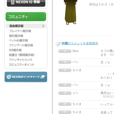
自分は１か２（ガ
90個
のコメントを全部表示
blixa
オフの事
ます
05/
バン
旦（´ω`
ちゃま
（
わ
バン
旦（´ω`
ジン
風呂はい
05/03/15
ちゃま
いってら
ちゃま
名前って