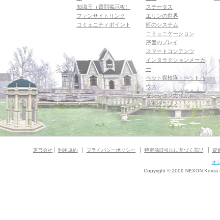
知識王（質問掲示板）
ステータス
ファンサイトリンク
エリンの世界
コミュニティポイント
町のシステム
コミュニケーション
序盤のプレイ
スマートコンテンツ
インタラクションメーカ
ー
ペット探検隊・ペットハ
ウス
ダンジョンガイド
マギグラフィ
運営会社
利用規約
プライバシーポリシー
特定商取引法に基づく表記
資
オ
Copyright © 2009 NEXON Korea Co