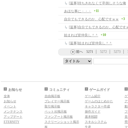
[返事]待ちきれなくて卒倒しそうな俺
+11
あほな事に・・・
+3
自分でもできるのか、心配ですｗｗ
[返事]自分でもできるのか、心配です
+10
始まれば皆仲良し＾＾
[返事]始まれば皆仲良し＾＾
前へ
5271
5272
5273
お知らせ
コミュニティ
ゲームガイド
全体
自由掲示板
ゲーム紹介
ゲ
お知らせ
プレイヤー掲示板
ゲームのはじめかた
ア
イベント
取引掲示板
キャラクター作成
動
メンテナンス
ペットAI掲示板
操作ガイド
フ
アップデート
ファンアート掲示板
基本戦闘
音
ETERNITY
スクリーンショット掲示
スキルシステム
壁
板
生産
マ