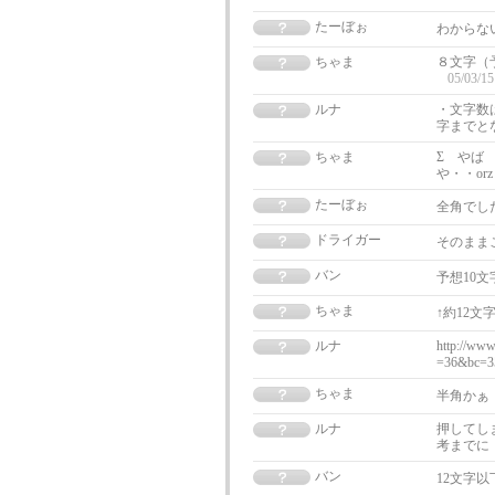
たーぼぉ
わからな
ちゃま
８文字（
05/03/15
ルナ
・文字数
字までと
ちゃま
Σ やば
や・・or
たーぼぉ
全角でし
ドライガー
そのまま
バン
予想10
ちゃま
↑約12文
ルナ
http://ww
=36&bc=35
ちゃま
半角かぁ
ルナ
押してし
考までに
バン
12文字