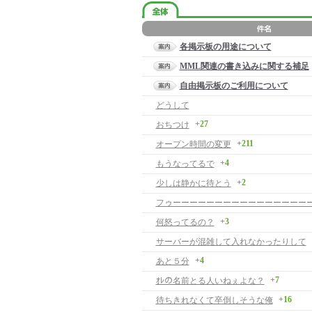
各掲示板の用途について
MML関連の書き込みに関する補足
自由掲示板のご利用について
どうして
+27
おちつけ
+211
オープン時間の変更
+4
もうなってるで
+2
少しは静かに待とう
+3
何怒ってるの？
サーバーが混雑して入れなかったりして
+4
あと５分
+7
ｵﾚの名前とる人いねぇよな？
+16
待ちきれなくて卒倒しそうな俺