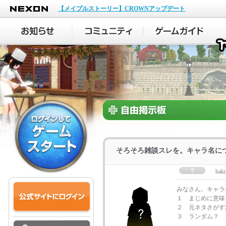
NEXON
【メイプルストーリー】CROWNアップデート
そろそろ雑談スレを。キャラ名に
bak
みなさん。キャラ
１ まじめに意味
２ 元ネタさがす
３ ランダム？