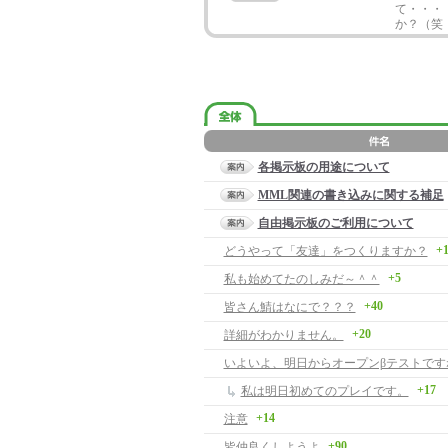
て・・・・
か？（笑
各掲示板の用途について
MML関連の書き込みに関する補足
自由掲示板のご利用について
+1
どうやって「友達」をつくりますか？
+5
私も始めてたのしみだ～＾＾
+40
皆さん鯖はなにで？？？
+20
詳細がわかりません。
いよいよ、明日からオープンβテストです
+17
私は明日初めてのプレイです。
+14
注意
+90
皆仲良くしようよ