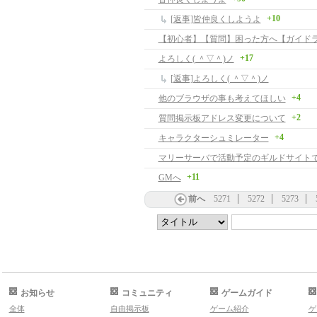
+10
[返事]皆仲良くしようよ
+17
よろしく( ＾▽＾)ノ
[返事]よろしく( ＾▽＾)ノ
+4
他のブラウザの事も考えてほしい
+2
質問掲示板アドレス変更について
+4
キャラクターシュミレーター
マリーサーバで活動予定のギルドサイト
+11
GMへ
前へ
5271
5272
5273
お知らせ
コミュニティ
ゲームガイド
全体
自由掲示板
ゲーム紹介
ゲ