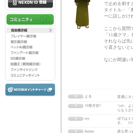
で止めを刺す
タイトル：「魔
ーに話しかけ
ここから質問
「11歳クマ
それならば先
り直さないと
なにか間違い
よる
普通にネ
†S県月宮†
つか、よ
らもう少
sey
cβでは
す。
05/
huzino
誰も突っ