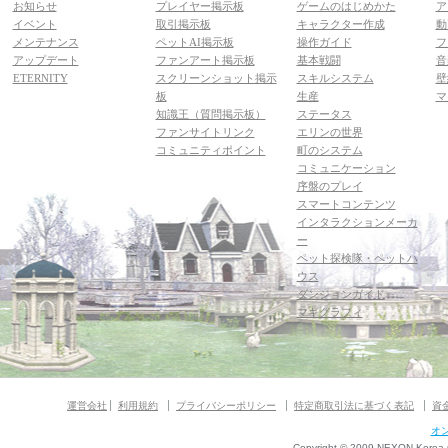
お知らせ
プレイヤー掲示板
ゲームのはじめかた
ア
イベント
取引掲示板
キャラクター作成
動
メンテナンス
ペットAI掲示板
操作ガイド
フ
アップデート
ファンアート掲示板
基本戦闘
音
ETERNITY
スクリーンショット掲示
スキルシステム
壁
板
生産
マ
知識王（質問掲示板）
ステータス
ファンサイトリンク
エリンの世界
コミュニティポイント
町のシステム
コミュニケーション
序盤のプレイ
スマートコンテンツ
インタラクションメーカ
ー
ペット探検隊・ペットハ
ウス
ダンジョンガイド
マギグラフィ
運営会社
利用規約
プライバシーポリシー
特定商取引法に基づく表記
資
オ
Copyright © 2009 NEXON Korea Co