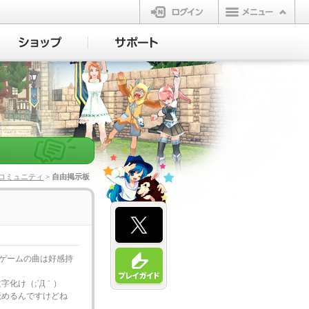
ログイン
コミュニティ
> 自由掲示板
のゲームの曲は好感持
化け（;´Д｀）
読めるんですけどね