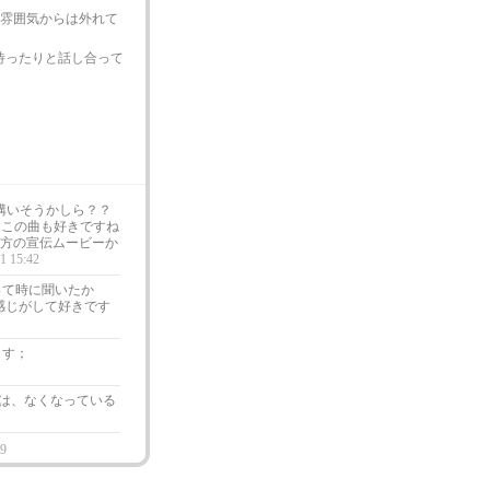
ムの雰囲気からは外れて
待ったりと話し合って
人結構いそうかしら？？
hta この曲も好きですね
国の方の宣伝ムービーか
1 15:42
始って時に聞いたか
感じがして好きです
ます；
では、なくなっている
19