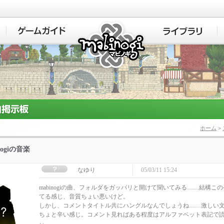
マビノギ
ホーム
>
nogiの音楽
なゆり
05/03/11 15:24
mabinogiの曲、フォルダをガッパリと開けて聞いてみる……結構こ
てる感じ、音質ちょい悪いけど。
しかし、コメントタイトル共にハングルなんでしょうね……激しい文字
ちょと辛い感じ。コメント見ればある程度はアルファベット表記で
ぃ。