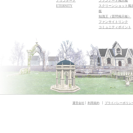
アップデート
ファンアート掲示板
ETERNITY
スクリーンショット掲
板
知識王（質問掲示板）
ファンサイトリンク
コミュニティポイント
運営会社
利用規約
プライバシーポリシ