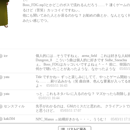
Boss_FDG.mp3とかどこのボスで流れるんだろう……？ 凄くゲー
るけど（苦笑）カッコイイですねぃ。
他にも聞いてみた人とか居るのかな？ お勧めの曲とか、なんとなく
みたい感じでつ。
ice
個人的には…そうですねぇ。 arena_field これは好きな
Dungeon_8 こういう曲は個人的に好きです Sidhe_Sneac
ぇ。 Boss_FDGはカッコいいですよねぇ＾－＾ 前に、韓
何かで聴いたことがあったような、なかったような
05/03/1
yata
Title ですかね～ ずっと楽しみにしてて、やっとゲーム開
ら…… …刷り込みかも（笑 曲自体、色んな要素が入ってる
よ～
05/03/11 16:43
yata
っと、これもネタバレに入るのかな？ マズかったら削除し
05/03/11 16:44
センスフィル
先手がわかるのは、GMのミスだと思われ。 クライアント
と思うけど。
05/03/11 17:07
kaki504
NPC_Manus ←結構好きかも・・・。ううむ！
05/03/11 17: