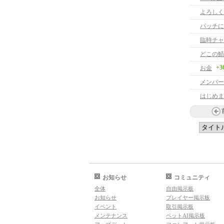
パッチに
臨時チャ
どこの鯖
+3
お金
メンバー
はじめま
お知らせ
コミュニティ
全体
自由掲示板
お知らせ
プレイヤー掲示板
イベント
取引掲示板
メンテナンス
ペットAI掲示板