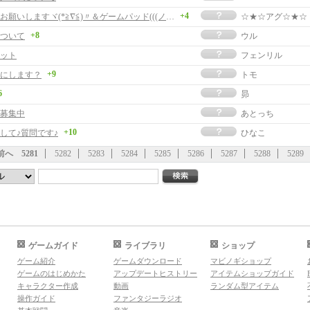
+4
よろしくお願いしますヾ(*≧∇≦)〃＆ゲームパッド(((ノ≧▽≦)ノ
☆★☆アグ☆★☆
+8
ついて
ウル
ット
フェンリル
+9
にします？
トモ
6
昴
募集中
あとっち
+10
して♪質問です♪
ひなこ
前へ
5281
5282
5283
5284
5285
5286
5287
5288
5289
ゲームガイド
ライブラリ
ショップ
ゲーム紹介
ゲームダウンロード
マビノギショップ
ゲームのはじめかた
アップデートヒストリー
アイテムショップガイド
キャラクター作成
動画
ランダム型アイテム
操作ガイド
ファンタジーラジオ