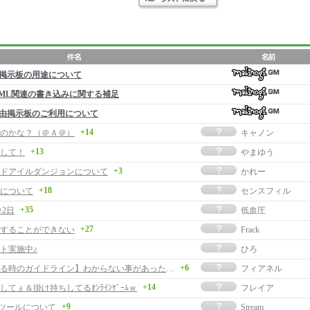
掲示板の用途について
ML関連の書き込みに関する補足
由掲示板のご利用について
+14
のかな？（＠Ａ＠）
キャノン
+13
して！
やまゆう
+3
ドアイルダンジョンについて
かれー
+18
について
センスフィル
+35
＠2日
低血圧
+27
することができない
Frack
ト実施中♪
ひろ
+6
【質問する時のガイドライン】わからない事があったら見てみよう【FAQ】
フィアネル
+14
してぇ＆掛け持ちしてるｵﾝﾗｲﾝｹﾞｰﾑｗ
フレイア
+9
曲ツールについて
Stream