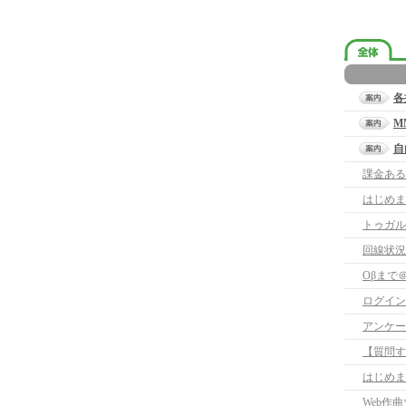
各
M
自
課金ある
はじめま
トゥガル
回線状況
Oβまで
ログイン
アンケー
はじめま
Web作