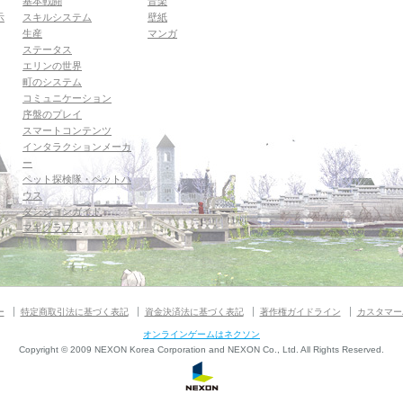
基本戦闘
音楽
示
スキルシステム
壁紙
生産
マンガ
ステータス
エリンの世界
町のシステム
コミュニケーション
序盤のプレイ
スマートコンテンツ
インタラクションメーカ
ー
ペット探検隊・ペットハ
ウス
ダンジョンガイド
マギグラフィ
ー
特定商取引法に基づく表記
資金決済法に基づく表記
著作権ガイドライン
カスタマー
オンラインゲームはネクソン
Copyright © 2009 NEXON Korea Corporation and NEXON Co., Ltd. All Rights Reserved.