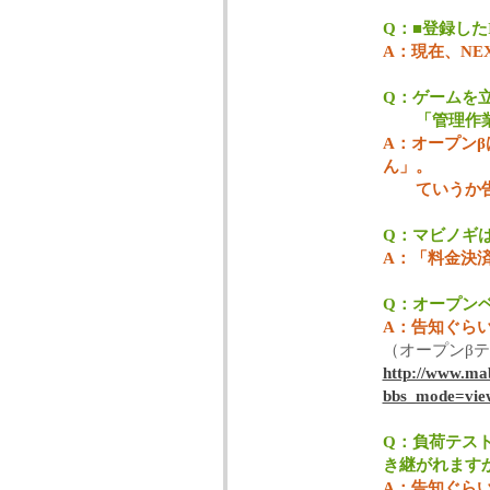
Q：■登録した
A：現在、NE
Q：ゲームを
「管理作業中
A：オープン
ん」。
ていうか
Q：マビノギ
A：「料金決
Q：オープン
A：告知ぐら
（オープンβ
http://www.mab
bbs_mode=vie
Q：負荷テス
き継がれます
A：告知ぐら