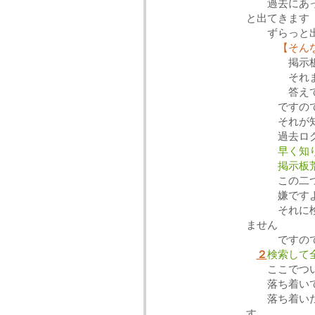
過去にあった
と出てきます
ずらっと出て
【そんな
掲示
それまでに
答えてもら
ですの
それが知り
過去ログで
早く知りた
掲示板荒
この二つが
嫌ですよ
それに検索
ません
ですので必
２
検索して
ここでつ
落ち着いてわ
落ち着いたら
す