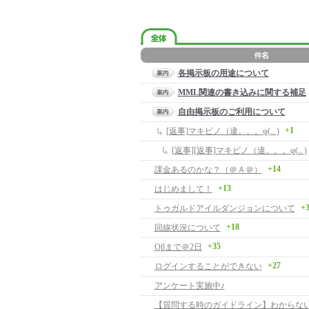
各掲示板の用途について
MML関連の書き込みに関する補足
自由掲示板のご利用について
+1
[返事]マキビノ（違。。。φ(.. )
[返事][返事]マキビノ（違。。。φ(.. )
+14
課金あるのかな？（＠Ａ＠）
+13
はじめまして！
+
トゥガルドアイルダンジョンについて
+18
回線状況について
+35
Oβまで＠2日
+27
ログインすることができない
アンケート実施中♪