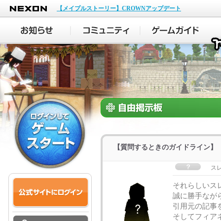
NEXON
【メイプルストーリー】CROWNアップデート
【質問するときのガイドライン】
ス
それらしいス
誠に勝手ながら
引用元の記事
そしてフィア