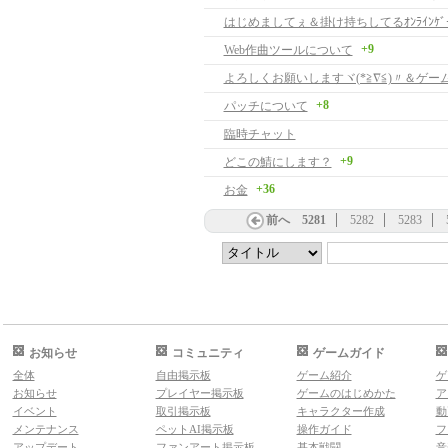
はじめましてぇ＆掛け持ちしてるｵﾝﾗｲﾝｹﾞ
+9
Web作曲ツールについて
+8
パッチについて
臨時チャット
+9
どこの鯖にします？
+36
お金
前へ
5281
5282
5283
お知らせ
コミュニティ
ゲームガイド
全体
自由掲示板
ゲーム紹介
ゲ
お知らせ
プレイヤー掲示板
ゲームのはじめかた
ア
イベント
取引掲示板
キャラクター作成
動
メンテナンス
ペットAI掲示板
操作ガイド
フ
アップデート
ファンアート掲示板
基本戦闘
音