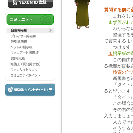
質問する前に
これをし
まず何がわか
わからな
整理する事で
て質問するよ
づけます
１
掲示板の
この自由
る機能が搭載
検索の仕
新規書き込
「タイトル」
ると思います
「タイトル」
この場合は触
その右の空白
入力しましょ
入力できた
そうする