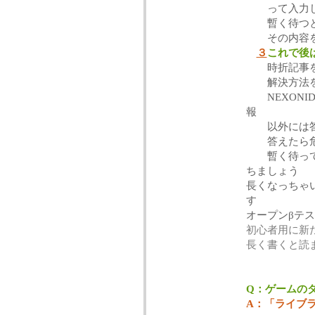
って入力し
暫く待つと貴
その内容を
３
これで後
時折記事
解決方法を
NEXONI
報
以外には答
答えたら危
暫く待ってた
ちましょう
長くなっちゃ
す
オープンβテ
初心者用に新
長く書くと読
Q：ゲームの
A：「ライブ