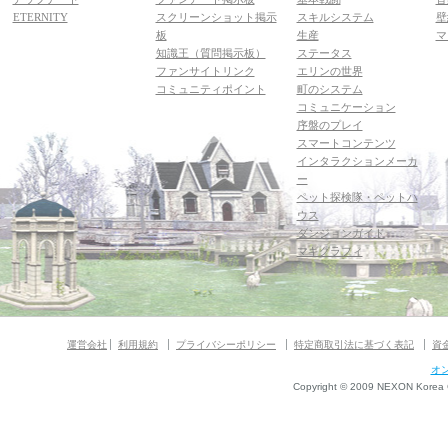
ETERNITY
スクリーンショット掲示
スキルシステム
壁
板
生産
マ
知識王（質問掲示板）
ステータス
ファンサイトリンク
エリンの世界
コミュニティポイント
町のシステム
コミュニケーション
序盤のプレイ
スマートコンテンツ
インタラクションメーカ
ー
ペット探検隊・ペットハ
ウス
ダンジョンガイド
マギグラフィ
運営会社
利用規約
プライバシーポリシー
特定商取引法に基づく表記
資
オ
Copyright © 2009 NEXON Korea Co