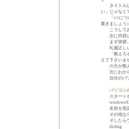
タイトルは「
い」じゃなく
「○○につい
書きましょう
こうしてお
次に内容
まず挨拶。
礼儀正しい質
「教えろボケ
えて下さいま
の方が教え
次にわからな
自分のパソコ
パソコンの
スタート
windows
名前を指定し
その他ならフ
そしたらウ
dxdiag