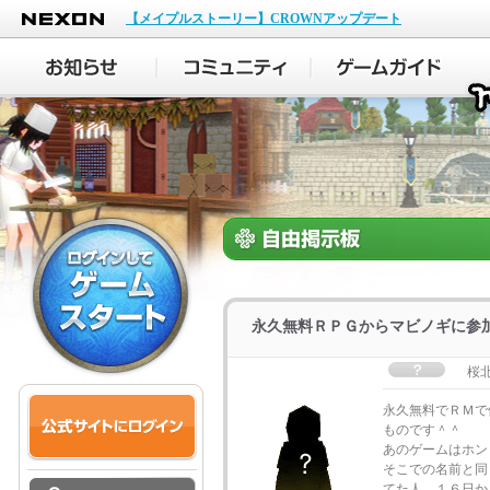
NEXON
【メイプルストーリー】CROWNアップデート
永久無料ＲＰＧからマビノギに参
桜
永久無料でＲＭで
ものです＾＾
あのゲームはホン
そこでの名前と同
てた人、１６日か