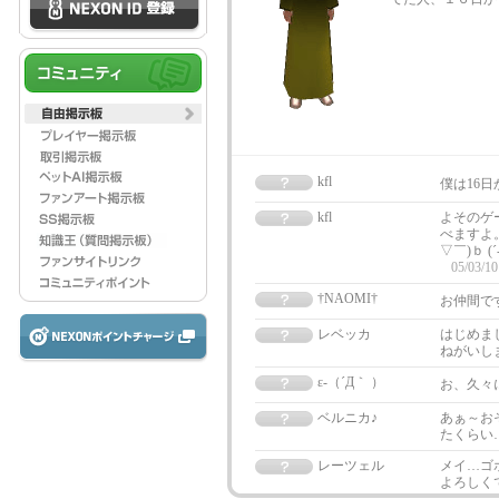
kfl
僕は16
kfl
よそのゲ
べますよ
▽￣)ｂ 
05/03/10
†NAOMI†
お仲間で
レベッカ
はじめま
ねがいし
ε-（´Д｀ ）
お、久々に
ベルニカ♪
あぁ～お
たくらい
レーツェル
メイ…ゴ
よろしく