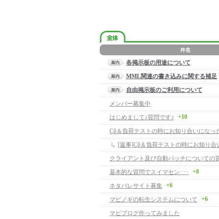
各掲示板の用途について
MML関連の書き込みに関する補足
自由掲示板のご利用について
メンバー募集中
+10
はじめまして♪質問です♪
+8
基本的な質問でスイマセン･･･
+6
ネタバレサイト募集
+6
マビノギの転生システムについて
マビブログ作ってみました