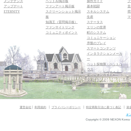
メンテナンス
ペットAI掲示板
操作ガイド
フ
アップデート
ファンアート掲示板
基本戦闘
音
ETERNITY
スクリーンショット掲示
スキルシステム
壁
板
生産
マ
知識王（質問掲示板）
ステータス
ファンサイトリンク
エリンの世界
コミュニティポイント
町のシステム
コミュニケーション
序盤のプレイ
スマートコンテンツ
インタラクションメーカ
ー
ペット探検隊・ペットハ
ウス
ダンジョンガイド
マギグラフィ
運営会社
利用規約
プライバシーポリシー
特定商取引法に基づく表記
資
オ
Copyright © 2009 NEXON Korea Co