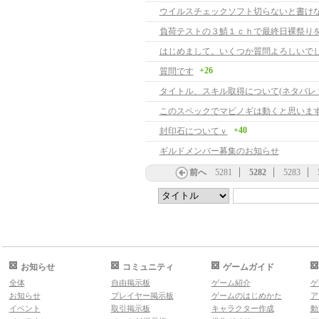
はじめまして。いくつか質問よろしいで
+26
質問です
タイトル、スキル取得について(ネタバレ
このスペックでマビノギは動くと思います
+40
封印石についてｖ
ギルドメンバー募集のお知らせ
前へ
5281
5282
5283
お知らせ
コミュニティ
ゲームガイド
全体
自由掲示板
ゲーム紹介
ゲ
お知らせ
プレイヤー掲示板
ゲームのはじめかた
ア
イベント
取引掲示板
キャラクター作成
動