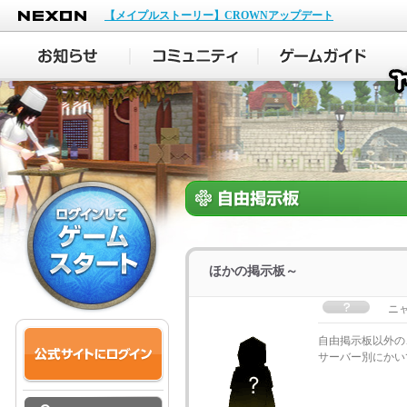
NEXON
【メイプルストーリー】CROWNアップデート
ほかの掲示板～
ニ
自由掲示板以外の
サーバー別にかい