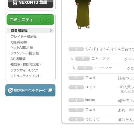
ちんぼすはふんはふん
重荷て
ニャーファ
クロ
ニャーファ
クロ
フェイ
誰もつっ
ユイス
100人乗
05/03/10
huzino
oβを待ち
フェイ
あれ
05/
うにくろ
疲れた人は