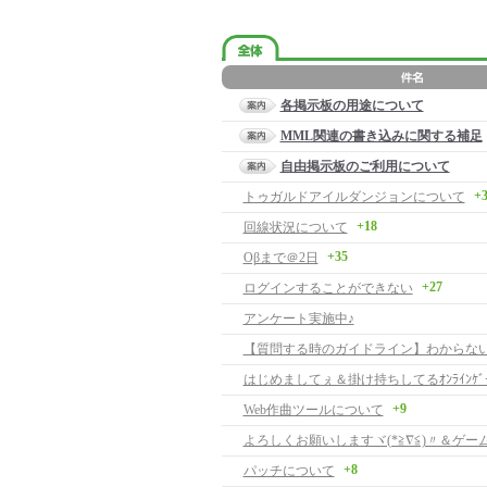
各掲示板の用途について
MML関連の書き込みに関する補足
自由掲示板のご利用について
+
トゥガルドアイルダンジョンについて
+18
回線状況について
+35
Oβまで＠2日
+27
ログインすることができない
アンケート実施中♪
はじめましてぇ＆掛け持ちしてるｵﾝﾗｲﾝｹﾞ
+9
Web作曲ツールについて
+8
パッチについて