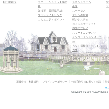
ETERNITY
スクリーンショット掲示
スキルシステム
壁
板
生産
マ
知識王（質問掲示板）
ステータス
ファンサイトリンク
エリンの世界
コミュニティポイント
町のシステム
コミュニケーション
序盤のプレイ
スマートコンテンツ
インタラクションメーカ
ー
ペット探検隊・ペットハ
ウス
ダンジョンガイド
マギグラフィ
運営会社
利用規約
プライバシーポリシー
特定商取引法に基づく表記
資
オ
Copyright © 2009 NEXON Korea Co