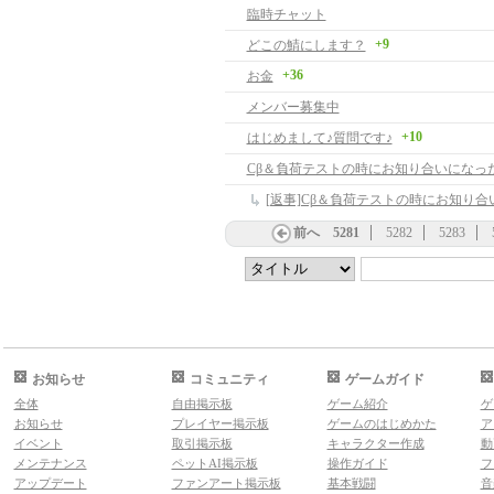
臨時チャット
+9
どこの鯖にします？
+36
お金
メンバー募集中
+10
はじめまして♪質問です♪
前へ
5281
5282
5283
お知らせ
コミュニティ
ゲームガイド
全体
自由掲示板
ゲーム紹介
ゲ
お知らせ
プレイヤー掲示板
ゲームのはじめかた
ア
イベント
取引掲示板
キャラクター作成
動
メンテナンス
ペットAI掲示板
操作ガイド
フ
アップデート
ファンアート掲示板
基本戦闘
音