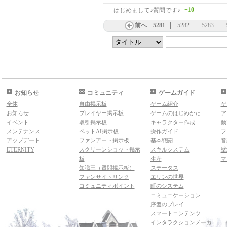
+10
はじめまして♪質問です♪
前へ
5281
5282
5283
お知らせ
コミュニティ
ゲームガイド
全体
自由掲示板
ゲーム紹介
ゲ
お知らせ
プレイヤー掲示板
ゲームのはじめかた
ア
イベント
取引掲示板
キャラクター作成
動
メンテナンス
ペットAI掲示板
操作ガイド
フ
アップデート
ファンアート掲示板
基本戦闘
音
ETERNITY
スクリーンショット掲示
スキルシステム
壁
板
生産
マ
知識王（質問掲示板）
ステータス
ファンサイトリンク
エリンの世界
コミュニティポイント
町のシステム
コミュニケーション
序盤のプレイ
スマートコンテンツ
インタラクションメーカ