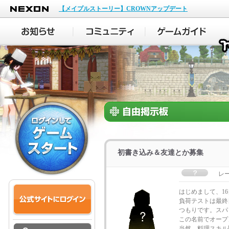
NEXON
【メイプルストーリー】CROWNアップデート
初書き込み＆友達とか募集
レ
はじめまして、1
負荷テストは最終
つもりです。スパ
この名前でオープ
当然、料理スキル