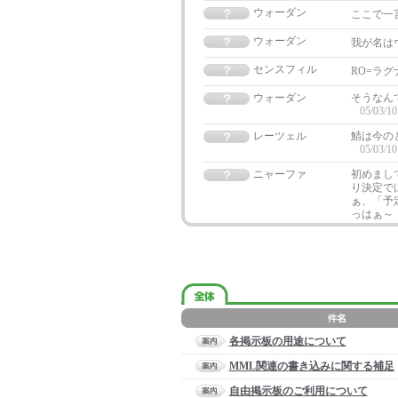
ウォーダン
ここで一
ウォーダン
我が名は
センスフィル
RO=ラ
ウォーダン
そうなん
05/03/10
レーツェル
鯖は今の
05/03/10
ニャーファ
初めまし
り決定で
ぁ、「予
っはぁ～（
各掲示板の用途について
MML関連の書き込みに関する補足
自由掲示板のご利用について