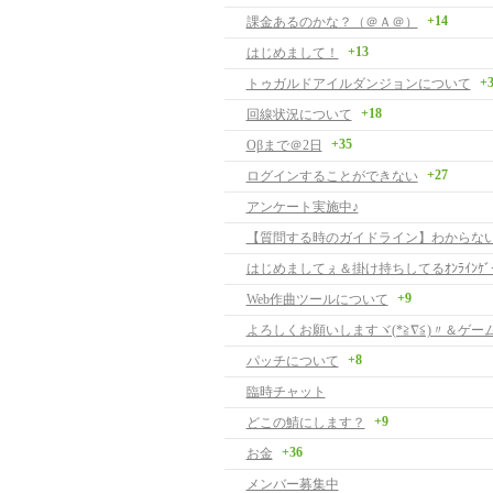
+14
課金あるのかな？（＠Ａ＠）
+13
はじめまして！
+
トゥガルドアイルダンジョンについて
+18
回線状況について
+35
Oβまで＠2日
+27
ログインすることができない
アンケート実施中♪
はじめましてぇ＆掛け持ちしてるｵﾝﾗｲﾝｹﾞ
+9
Web作曲ツールについて
+8
パッチについて
臨時チャット
+9
どこの鯖にします？
+36
お金
メンバー募集中