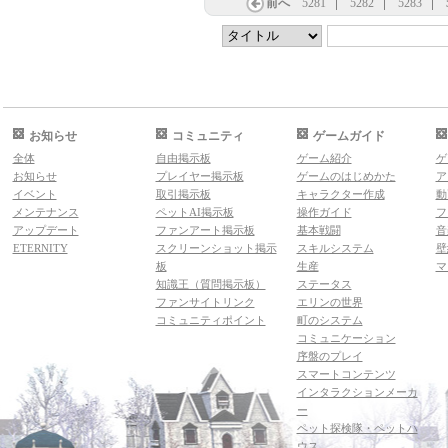
前へ
5281
5282
5283
お知らせ
コミュニティ
ゲームガイド
全体
自由掲示板
ゲーム紹介
ゲ
お知らせ
プレイヤー掲示板
ゲームのはじめかた
ア
イベント
取引掲示板
キャラクター作成
動
メンテナンス
ペットAI掲示板
操作ガイド
フ
アップデート
ファンアート掲示板
基本戦闘
音
ETERNITY
スクリーンショット掲示
スキルシステム
壁
板
生産
マ
知識王（質問掲示板）
ステータス
ファンサイトリンク
エリンの世界
コミュニティポイント
町のシステム
コミュニケーション
序盤のプレイ
スマートコンテンツ
インタラクションメーカ
ー
ペット探検隊・ペットハ
ウス