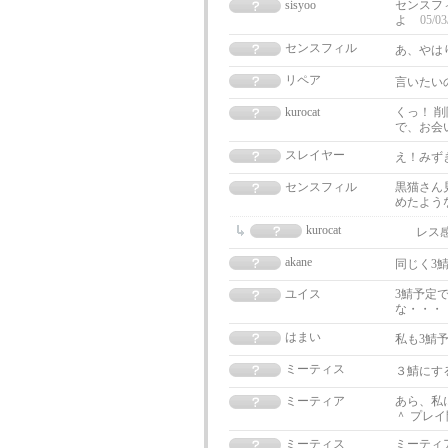
sisyoo
センスフ
よ
05/03
センスフィル
あ、やは
リペア
言いたい
kurocat
くっ！ 
で、お会
スレイヤー
え！みず
センスフィル
黒猫さん
めたよう
kurocat
レス
akane
同じく3
ユイス
3鯖予定
な・・・
はまい
私も3鯖
ミーティス
３鯖にす
ミーティア
あら、私
＾ プレ
ミーティス
ミーティ