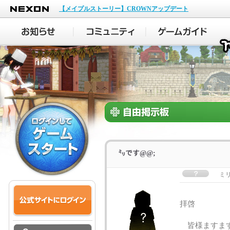
NEXON
【メイプルストーリー】CROWNアップデート
㍉です@@;
ミ
拝啓
皆様ますます