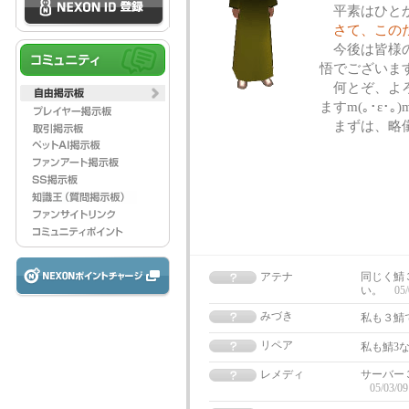
平素はひとか
さて、この
今後は皆様の
悟でございます
何とぞ、よろ
ますm(｡･ε･｡)
まずは、略儀
敬
アテナ
同じく鯖
い。
05/
みづき
私も３鯖
リペア
私も鯖3
レメディ
サーバー
05/03/09