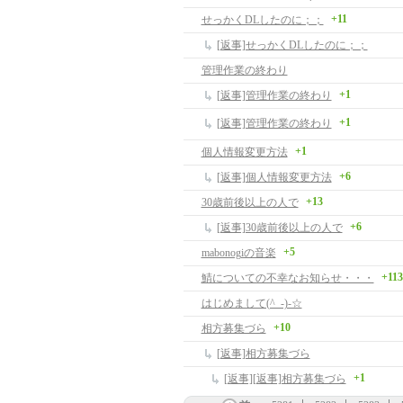
+11
せっかくDLしたのに；；
[返事]せっかくDLしたのに；；
管理作業の終わり
+1
[返事]管理作業の終わり
+1
[返事]管理作業の終わり
+1
個人情報変更方法
+6
[返事]個人情報変更方法
+13
30歳前後以上の人で
+6
[返事]30歳前後以上の人で
+5
mabonogiの音楽
+113
鯖についての不幸なお知らせ・・・
はじめまして(^_-)-☆
+10
相方募集づら
[返事]相方募集づら
+1
[返事][返事]相方募集づら