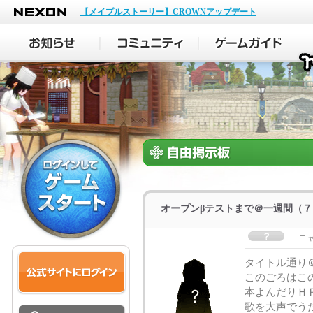
NEXON
【メイプルストーリー】CROWNアップデート
オープンβテストまで＠一週間（７
ニ
タイトル通り
このごろはこ
本よんだりＨ
歌を大声でう