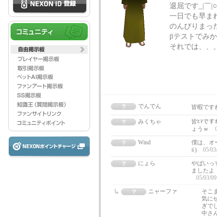
退屈です_|￣|○
一日でも早ま
のんびりまっ
βテストでみ
それでは、、、ｻﾖｰﾅ
でんでん
皆暇ですね（
みくちゃ
皆ﾋﾏで
ょうｗ
Wind
僕は、オ
≦)
05/03
にょら
やばいっ
ましたよ（
05/03/09
ニャーファ
そこ
気に
ぎで
中さ