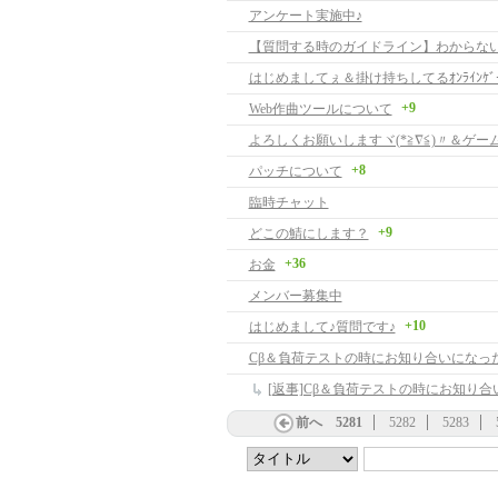
アンケート実施中♪
はじめましてぇ＆掛け持ちしてるｵﾝﾗｲﾝｹﾞ
+9
Web作曲ツールについて
+8
パッチについて
臨時チャット
+9
どこの鯖にします？
+36
お金
メンバー募集中
+10
はじめまして♪質問です♪
前へ
5281
5282
5283