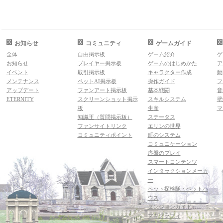
お知らせ
コミュニティ
ゲームガイド
全体
自由掲示板
ゲーム紹介
ゲ
お知らせ
プレイヤー掲示板
ゲームのはじめかた
ア
イベント
取引掲示板
キャラクター作成
動
メンテナンス
ペットAI掲示板
操作ガイド
フ
アップデート
ファンアート掲示板
基本戦闘
音
ETERNITY
スクリーンショット掲示
スキルシステム
壁
板
生産
マ
知識王（質問掲示板）
ステータス
ファンサイトリンク
エリンの世界
コミュニティポイント
町のシステム
コミュニケーション
序盤のプレイ
スマートコンテンツ
インタラクションメーカ
ー
ペット探検隊・ペットハ
ウス
ダンジョンガイド
マギグラフィ