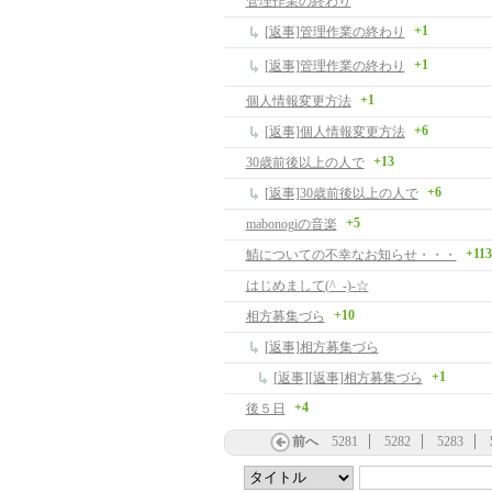
管理作業の終わり
+1
[返事]管理作業の終わり
+1
[返事]管理作業の終わり
+1
個人情報変更方法
+6
[返事]個人情報変更方法
+13
30歳前後以上の人で
+6
[返事]30歳前後以上の人で
+5
mabonogiの音楽
+113
鯖についての不幸なお知らせ・・・
はじめまして(^_-)-☆
+10
相方募集づら
[返事]相方募集づら
+1
[返事][返事]相方募集づら
+4
後５日
前へ
5281
5282
5283