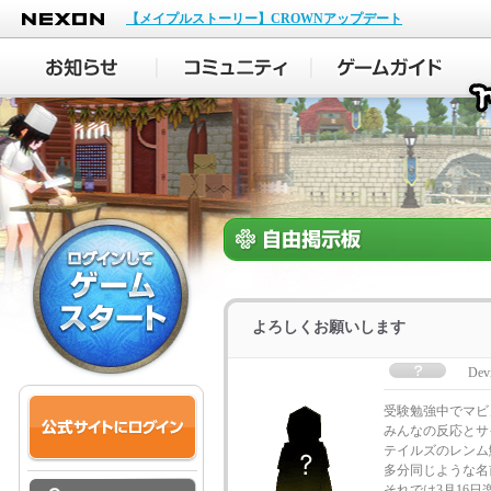
NEXON
【メイプルストーリー】CROWNアップデート
よろしくお願いします
Devi
受験勉強中でマビノ
みんなの反応とサ
テイルズのレンム鯖
多分同じような名
それでは3月16日