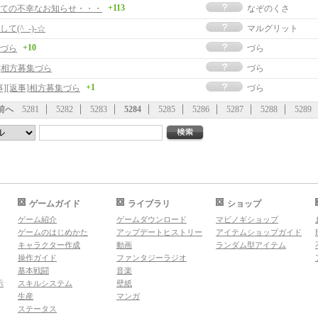
+113
ての不幸なお知らせ・・・
なぞのくさ
て(^_-)-☆
マルグリット
+10
づら
づら
事]相方募集づら
づら
+1
事][返事]相方募集づら
づら
前へ
5281
5282
5283
5284
5285
5286
5287
5288
5289
ゲームガイド
ライブラリ
ショップ
ゲーム紹介
ゲームダウンロード
マビノギショップ
ゲームのはじめかた
アップデートヒストリー
アイテムショップガイド
キャラクター作成
動画
ランダム型アイテム
操作ガイド
ファンタジーラジオ
基本戦闘
音楽
示
スキルシステム
壁紙
生産
マンガ
ステータス