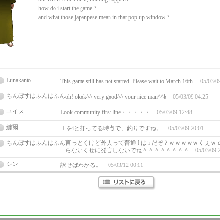
how do i start the game ?
and what those japanpese mean in that pop-up window ?
Lunakanto
This game still has not started. Please wait to March 16th.
05/03/0
ちんぼすはふんはふん
oh! okok^^ very good^^ your nice man^^b
05/03/09 04:25
ユイス
Look community first line・・・・・
05/03/09 12:48
纏爾
Ｉをiと打ってる時点で、釣りですね。
05/03/09 20:01
ちんぼすはふんはふん
言っとくけど外人って普通 I は i だぞ？ｗｗｗｗｗくぇｗ
らないくせに発言しないでね＾＾＾＾＾＾＾＾
05/03/09 
シン
訳せばわかる。
05/03/12 00:11