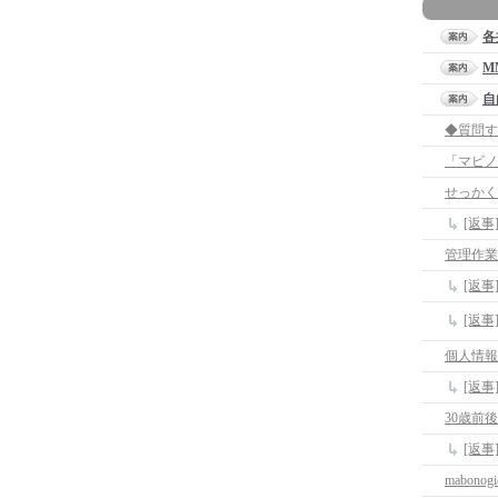
各
M
自
せっかく
[返
管理作業
[返
[返
個人情報
[返
30歳前
[返事
mabono