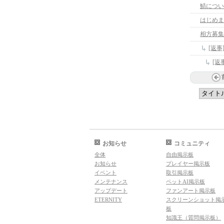
鯖につい
はじめまし
相方募集
[返
[返
お知らせ
コミュニティ
全体
自由掲示板
お知らせ
プレイヤー掲示板
イベント
取引掲示板
メンテナンス
ペットAI掲示板
アップデート
ファンアート掲示板
ETERNITY
スクリーンショット掲
板
知識王（質問掲示板）