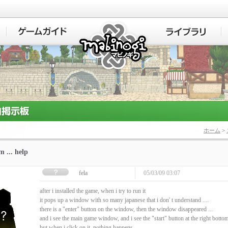
マビノギ
ホーム
>
m ... help
fela
05/03/09 03:07
after i installed the game, when i try to run it
it pops up a window with so many japanese that i don' t understand ....
there is a "enter" button on the window, then the window disappeared ...
and i see the main game window, and i see the "start" button at the right bottom
but when i click on it, nothing happens ...