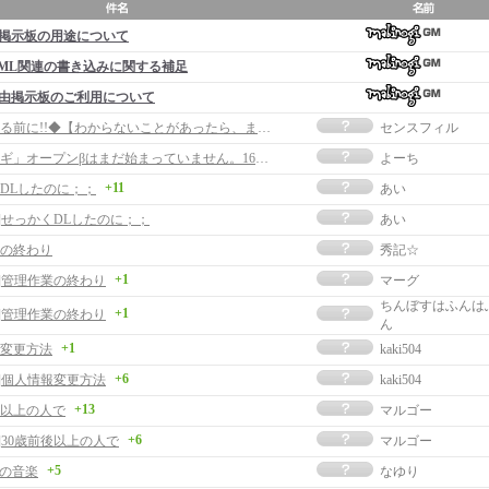
掲示板の用途について
ML関連の書き込みに関する補足
由掲示板のご利用について
◆質問する前に!!◆【わからないことがあったら、まずここ!!!!】
センスフィル
「マビノギ」オープンβはまだ始まっていません。16日開始です。
よーち
+11
DLしたのに；；
あい
事]せっかくDLしたのに；；
あい
の終わり
秀記☆
+1
事]管理作業の終わり
マーグ
ちんぼすはふんは
+1
事]管理作業の終わり
ん
+1
変更方法
kaki504
+6
事]個人情報変更方法
kaki504
+13
後以上の人で
マルゴー
+6
]30歳前後以上の人で
マルゴー
+5
giの音楽
なゆり