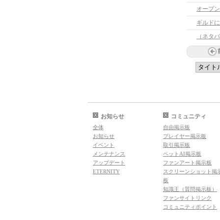
オープン
ギルドに
（ネタバ
お知らせ
コミュニティ
全体
自由掲示板
お知らせ
プレイヤー掲示板
イベント
取引掲示板
メンテナンス
ペットAI掲示板
アップデート
ファンアート掲示板
ETERNITY
スクリーンショット掲
板
知識王（質問掲示板）
ファンサイトリンク
コミュニティポイント