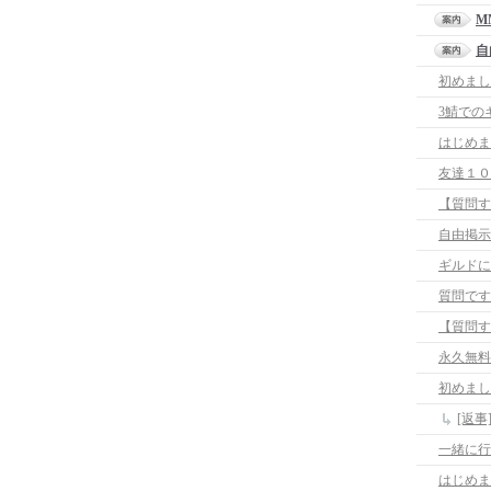
M
自
初めまし
3鯖での
はじめま
友達１０
【質問す
自由掲示
ギルドに
質問です
【質問す
永久無料
初めまし
一緒に行
はじめま