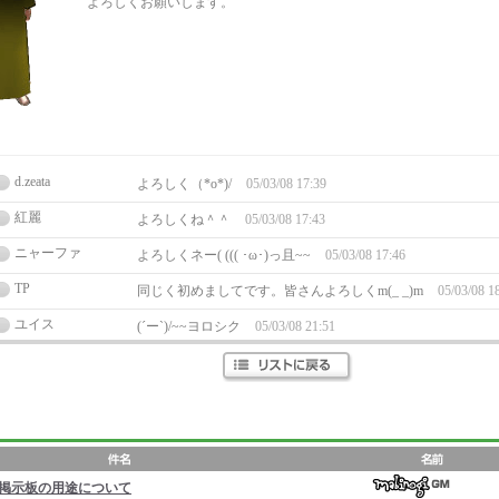
よろしくお願いします。
d.zeata
よろしく（*o*)/
05/03/08 17:39
紅麗
よろしくね＾＾
05/03/08 17:43
ニャーファ
よろしくネー( ((( ･ω･)っ且~~
05/03/08 17:46
TP
同じく初めましてです。皆さんよろしくm(_ _)m
05/03/08 1
ユイス
(´ー`)/~~ヨロシク
05/03/08 21:51
掲示板の用途について