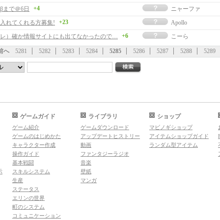
+4
βまで＠6日
ニャーファ
+23
入れてくれる方募集!
Apollo
+6
レ）確か情報サイトにも出てなかったので…
こーら
前へ
5281
5282
5283
5284
5285
5286
5287
5288
5289
ゲームガイド
ライブラリ
ショップ
ゲーム紹介
ゲームダウンロード
マビノギショップ
ゲームのはじめかた
アップデートヒストリー
アイテムショップガイド
キャラクター作成
動画
ランダム型アイテム
操作ガイド
ファンタジーラジオ
基本戦闘
音楽
示
スキルシステム
壁紙
生産
マンガ
ステータス
エリンの世界
町のシステム
コミュニケーション