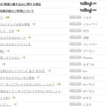
ML関連の書き込みに関する補足
由掲示板のご利用について
+66
て
イタチ
+2
ギルドメンバ＆友を募集
イルーファ
+9
して です
伊乃
+8
０人できるかな～？
流離
るときのガイドライン】
スレイヤー
+2
板♪
デーモン
+5
誘ってください
Kazuma
+9
みずつき
+7
る時のガイドライン】及び【FAQ】
ken
+7
ＲＰＧからマビノギに参加
桜北斗王
+11
て！今ってプレイできないのでしょうか？
ゆーすけ
[返事]初めまして！今ってプレイできないのでしょうか？
ゆーすけ
+8
く人ｶﾓﾝ
みずき
+2
して～。
八之介