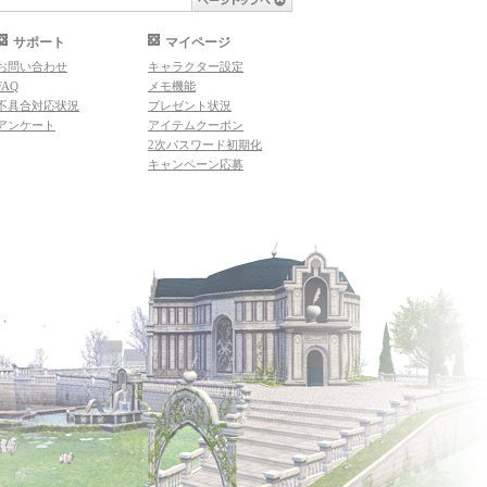
サポート
マイページ
お問い合わせ
キャラクター設定
FAQ
メモ機能
不具合対応状況
プレゼント状況
アンケート
アイテムクーポン
2次パスワード初期化
キャンペーン応募