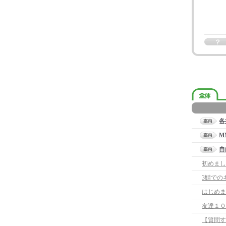
各
M
自
初めまし
3鯖での
はじめま
友達１０
【質問す