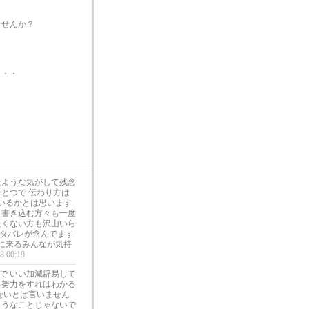
ませんか？
・・・
たような気がして残念
とつで 伝わり方は
いるかとは思います
、書き込む方々も一度
たくない方も沢山いら
タバレが含んでます
こに来るみんなが気持
8 00:19
で いい加減辟易して
る努力をすればわかる
せいとは言いません
ようなことじゃないで