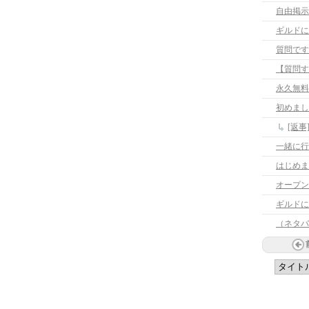
自由掲示
ギルドに
質問です
【質問す
永久無料
初めまし
一緒に行
はじめま
オープン
ギルドに
（ネタバ