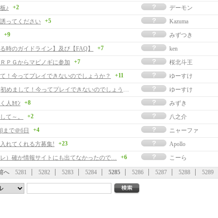
+2
板♪
デーモン
+5
誘ってください
Kazuma
+9
みずつき
+7
る時のガイドライン】及び【FAQ】
ken
+7
ＲＰＧからマビノギに参加
桜北斗王
+11
て！今ってプレイできないのでしょうか？
ゆーすけ
[返事]初めまして！今ってプレイできないのでしょうか？
ゆーすけ
+8
く人ｶﾓﾝ
みずき
+2
して～。
八之介
+4
βまで＠6日
ニャーファ
+23
入れてくれる方募集!
Apollo
+6
レ）確か情報サイトにも出てなかったので…
こーら
前へ
5281
5282
5283
5284
5285
5286
5287
5288
5289