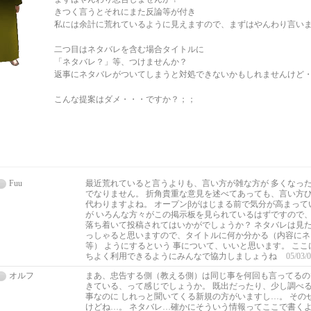
きつく言うとそれにまた反論等が付き
私には余計に荒れているように見えますので、まずはやんわり言い
二つ目はネタバレを含む場合タイトルに
「ネタバレ？」等、つけませんか？
返事にネタバレがついてしまうと対処できないかもしれませんけど
こんな提案はダメ・・・ですか？；；
Fuu
最近荒れていると言うよりも、言い方が雑な方が 多くなっ
でなりません。 折角貴重な意見を述べてあっても、言い方ひ
代わりますよね。 オープンβがはじまる前で気分が高まって
が いろんな方々がこの掲示板を見られているはずですので
落ち着いて投稿されてはいかがでしょうか？ ネタバレは見
っしゃると思いますので、タイトルに何か分かる（内容にネ
等） ようにするという 事について、いいと思います。 こ
ちよく利用できるようにみんなで協力しましょうね
05/03/0
オルフ
まあ、忠告する側（教える側）は同じ事を何回も言ってるの
きている、って感じでしょうか。 既出だったり、少し調べ
事なのに しれっと聞いてくる新規の方がいますし…。 その
けどね…。 ネタバレ…確かにそういう情報ってここで書く