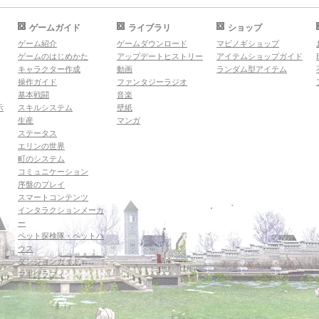
ゲームガイド
ライブラリ
ショップ
ゲーム紹介
ゲームダウンロード
マビノギショップ
ゲームのはじめかた
アップデートヒストリー
アイテムショップガイド
キャラクター作成
動画
ランダム型アイテム
操作ガイド
ファンタジーラジオ
基本戦闘
音楽
示
スキルシステム
壁紙
生産
マンガ
ステータス
エリンの世界
町のシステム
コミュニケーション
序盤のプレイ
スマートコンテンツ
インタラクションメーカ
ー
ペット探検隊・ペットハ
ウス
ダンジョンガイド
マギグラフィ