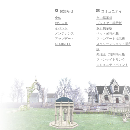
お知らせ
コミュニティ
全体
自由掲示板
お知らせ
プレイヤー掲示板
イベント
取引掲示板
メンテナンス
ペットAI掲示板
アップデート
ファンアート掲示板
ETERNITY
スクリーンショット掲
板
知識王（質問掲示板）
ファンサイトリンク
コミュニティポイント