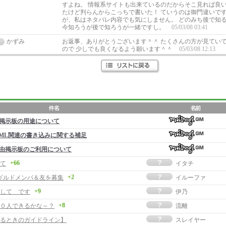
すよね。 情報系サイトも出来ているのだからそこ見れば良い
たけど判らんからこっちで書いた！ ていうのは御門違いです
が、私はネタバレ内容でも気にしません。 どのみち後で知
今知ろうが後で知ろうが一緒ですし。
05/03/08 03:41
かずみ
お返事、ありがとうございます＾＾ たくさんの方が見てい
ので 少しでも良くなるよう願います＾＾
05/03/08 12:13
掲示板の用途について
ML関連の書き込みに関する補足
由掲示板のご利用について
+66
て
イタチ
+2
ギルドメンバ＆友を募集
イルーファ
+9
して です
伊乃
+8
０人できるかな～？
流離
るときのガイドライン】
スレイヤー