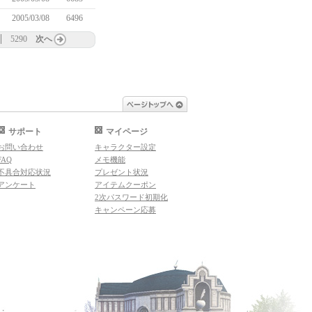
2005/03/08
6496
5290
次へ
ページトップへ
サポート
マイページ
お問い合わせ
キャラクター設定
FAQ
メモ機能
不具合対応状況
プレゼント状況
アンケート
アイテムクーポン
2次パスワード初期化
キャンペーン応募