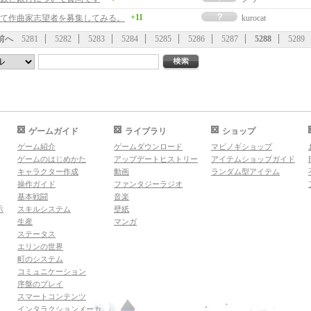
+11
て作曲家志望者を募集してみる。
kurocat
前へ
5281
5282
5283
5284
5285
5286
5287
5288
5289
ゲームガイド
ライブラリ
ショップ
ゲーム紹介
ゲームダウンロード
マビノギショップ
ゲームのはじめかた
アップデートヒストリー
アイテムショップガイド
キャラクター作成
動画
ランダム型アイテム
操作ガイド
ファンタジーラジオ
基本戦闘
音楽
示
スキルシステム
壁紙
生産
マンガ
ステータス
エリンの世界
町のシステム
コミュニケーション
序盤のプレイ
スマートコンテンツ
インタラクションメーカ