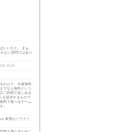
ばいいかと。 まぁ、
られない質問ではあり
3/05 18:28
るわけで、今後無料
までなら無料という
日二時間で楽しめる
ムを提供するもので
無料で遊べるゲーム
す。
rz 巣窟はソウクツ
空腹を満たすために