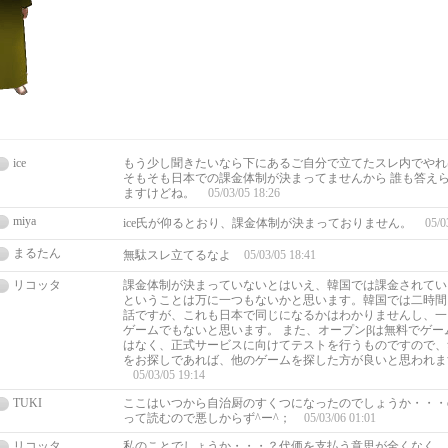
ice
もう少し聞きたいなら下にあるご自分で立てたスレ内でやれ
そもそも日本での課金体制が決まってませんから 誰も答え
ますけどね。
05/03/05 18:26
miya
ice氏が仰るとおり、課金体制が決まっておりません。
05/0
まるたん
無駄スレ立てるなよ
05/03/05 18:41
リコッタ
課金体制が決まっていないとはいえ、韓国では課金されてい
ということは万に一つもないかと思います。韓国では二時間
話ですが、これも日本で同じになるかはわかりませんし、一
ゲームでもないと思います。 また、オープンβは無料でゲー
はなく、正式サービスに向けてテストを行うものですので、
をお探しであれば、他のゲームを探した方が良いと思われま
05/03/05 19:14
TUKI
ここはいつから自治厨のすくつになったのでしょうか・・・o
って読むので悪しからず^ー^；
05/03/06 01:01
リコッタ
私のことでしょうか・・・？代価を支払う意思が全くなく、