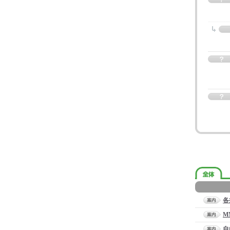
各
M
自