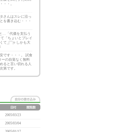
・・・。
ッタさんはスレに沿っ
ことを書き込む・・・
だと…「代価を支払う
して「ちょいとプレイ
_|￣|○ しかも大
3
安です・・・。 試食
ターの自覚なく無料
めると言い切れる人
次第です。
2005/03/23
2005/03/04
2005/01/17