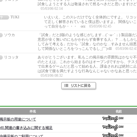
試食しようとする人は敬遠されて然るべきだと思いますけど
05/03/06 02:14
TUKI
いえいえ、このスレだけでなく全体的にですよ。 リコ
て正しく解答されていると僕は思いますよ。 関係ない
って自分もか・・・ orz
05/03/06 02:45
ソウカ
「試食」だとβ版のような感じがします…(´･ω･`；) 製品版
意思が全く無いのにもかかわらず食事する人」？ …もしか
してみて考える」だから「試食」なのかな…すみません頭悪くて
して関係ないところをつっこんでるし_|￣|○lll
05/03/06 02:4
リコッタ
ありがとうございます。私もこの掲示板の雰囲気はかなり不
のたとえは、これから始まるのはオープンβですから、テス
で出来るゲームだと思って始める人、課金されれば絶対に止
は試食で腹を満たすような行為なんじゃないかなあと思った
05/03/06 08:32
掲示板の用途について
ML関連の書き込みに関する補足
由掲示板のご利用について