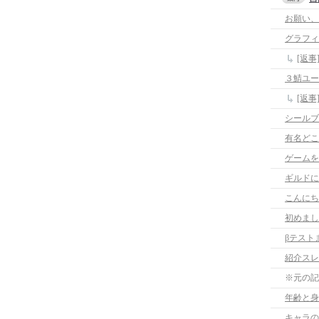
グラフィ
[返
３鯖ユー
[返
シールブ
有名どこ
ゲームを
ギルドに
こんにち
初めまし
βテスト
紹介スレ
※元の記
年齢と身
キャラの