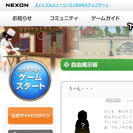
NEXON
【メイプルストーリー】CROWNアップデート
う～ん・・・
ハ
どうも、初カキコ
みなさんよろしく
ていうか、ここの
あ、マビノギで会