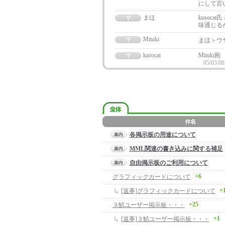
にして言
まほ
kusoc
味通じる
Mituki
まほ＞ウ
kurocat
Mituk
05/03/08
各掲示板の用途について
MML関連の書き込みに関する補足
自由掲示板のご利用について
+6
グラフィックカードについて
+
[返事]グラフィックカードについて
+25
３鯖ユーザー掲示板・・・
+1
[返事]３鯖ユーザー掲示板・・・