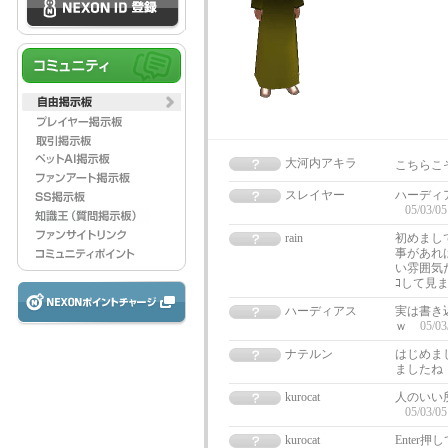
大河内アキラ
こちらこ
スレイヤー
ハーディ
05/03/05
rain
初めまし
事があれ
い雰囲気だ
ｺして見ま
ハーディアス
実は書き
ｗ
05/03
ナテルン
はじめま
ましたね・
kurocat
人のいい
05/03/05
kurocat
Enter