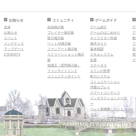
お知らせ
コミュニティ
ゲームガイド
全体
自由掲示板
ゲーム紹介
ゲ
お知らせ
プレイヤー掲示板
ゲームのはじめかた
ア
イベント
取引掲示板
キャラクター作成
動
メンテナンス
ペットAI掲示板
操作ガイド
フ
アップデート
ファンアート掲示板
基本戦闘
音
ETERNITY
スクリーンショット掲示
スキルシステム
壁
板
生産
マ
知識王（質問掲示板）
ステータス
ファンサイトリンク
エリンの世界
コミュニティポイント
町のシステム
コミュニケーション
序盤のプレイ
スマートコンテンツ
インタラクションメーカ
ー
ペット探検隊・ペットハ
ウス
ダンジョンガイド
マギグラフィ