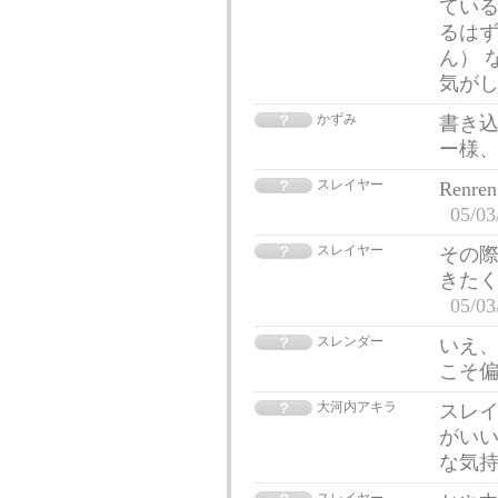
てい
るは
ん） 
気が
かずみ
書き
ー様
スレイヤー
Ren
05/03
スレイヤー
その
きた
05/03
スレンダー
いえ、
こそ
大河内アキラ
スレ
がい
な気