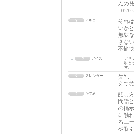
んの
05/03
アキラ
それ
いか
無駄
きな
不愉
アイス
アキ
駄と
す。
スレンダー
失礼、
えて
かずみ
話し方
間話と
の掲
に触れ
ろユ
や取引