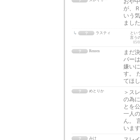
スレイヤー
おや中
が、Ｒ
いう
まし
ラスティ
とい
言う
05/0
Renren
まだ
バーは
嫌い
す。 
てほ
めとりか
＞スレ
の為
とを公
一人
ん。 
いま
みけ
スレ