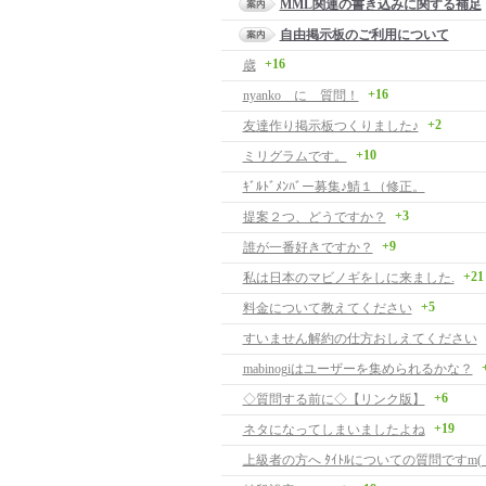
MML関連の書き込みに関する補足
自由掲示板のご利用について
+16
歳
+16
nyanko に 質問！
+2
友達作り掲示板つくりました♪
+10
ミリグラムです。
ｷﾞﾙﾄﾞﾒﾝﾊﾞー募集♪鯖１（修正。
+3
提案２つ、どうですか？
+9
誰が一番好きですか？
+21
私は日本のマビノギをしに来ました.
+5
料金について教えてください
すいません解約の仕方おしえてください
mabinogiはユーザーを集められるかな？
+6
◇質問する前に◇【リンク版】
+19
ネタになってしまいましたよね
上級者の方へ ﾀｲﾄﾙについての質問ですm( __ 