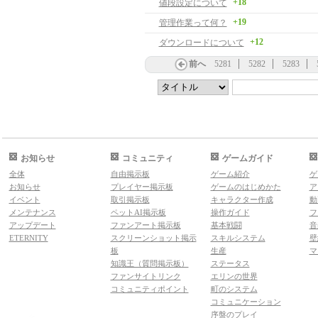
+18
値段設定について
+19
管理作業って何？
+12
ダウンロードについて
前へ
5281
5282
5283
お知らせ
コミュニティ
ゲームガイド
全体
自由掲示板
ゲーム紹介
ゲ
お知らせ
プレイヤー掲示板
ゲームのはじめかた
ア
イベント
取引掲示板
キャラクター作成
動
メンテナンス
ペットAI掲示板
操作ガイド
フ
アップデート
ファンアート掲示板
基本戦闘
音
ETERNITY
スクリーンショット掲示
スキルシステム
壁
板
生産
マ
知識王（質問掲示板）
ステータス
ファンサイトリンク
エリンの世界
コミュニティポイント
町のシステム
コミュニケーション
序盤のプレイ