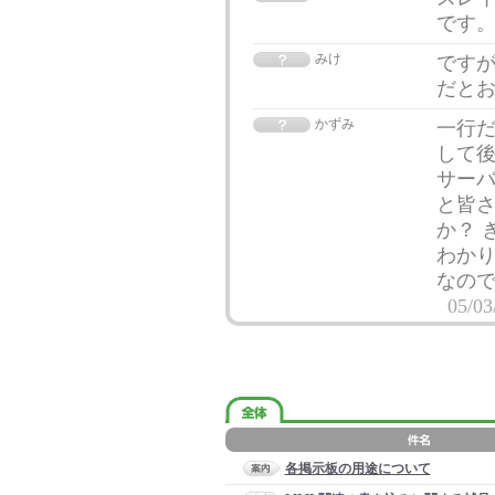
です
みけ
です
だと
かずみ
一行だ
して後
サーバ
と皆
か？ 
わかり
なので
05/03
各掲示板の用途について