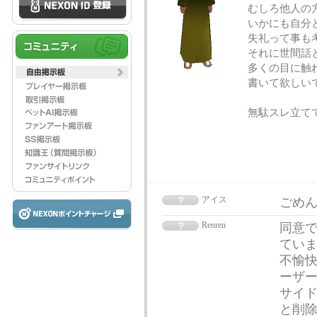
むしろ他人の
いかにも自分
失礼って事も
それに世間話
多くの目に触
書いて欲しい
無駄スレ立て
アイス
ごめ
Renren
同意で
てい
不愉快
ーザー
サイ
と削除