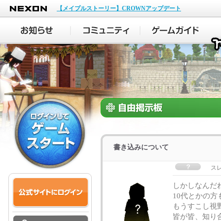
NEXON
【メイプルストーリー】CROWNアップデート
書き込みについて
ス
しかしなんだ
10代とかの方
もうすこし視
皆が皆、知り