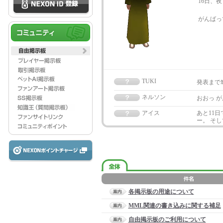
16日、夜プレ
がんばって合
TUKI
発表までｶﾞﾀ
ネルソン
おおっ 
アイス
あと11
ー。 そ
各掲示板の用途について
MML関連の書き込みに関する補足
自由掲示板のご利用について