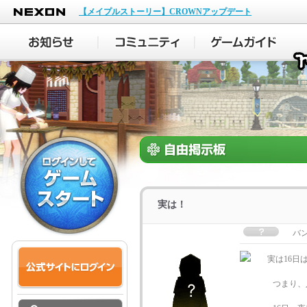
NEXON
【メイプルストーリー】CROWNアップデート
実は！
バ
実は16日は
つまり、入試終