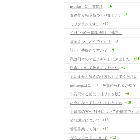
+16
nyanko に 質問！
+2
友達作り掲示板つくりました♪
+10
ミリグラムです。
ｷﾞﾙﾄﾞﾒﾝﾊﾞー募集♪鯖１（修正。
+3
提案２つ、どうですか？
+9
誰が一番好きですか？
+21
私は日本のマビノギをしに来ました.
+5
料金について教えてください
すいません解約の仕方おしえてください
mabinogiはユーザーを集められるかな？
+6
◇質問する前に◇【リンク版】
+19
ネタになってしまいましたよね
上級者の方へ ﾀｲﾄﾙについての質問ですm( __ 
+18
値段設定について
+19
管理作業って何？
+12
ダウンロードについて