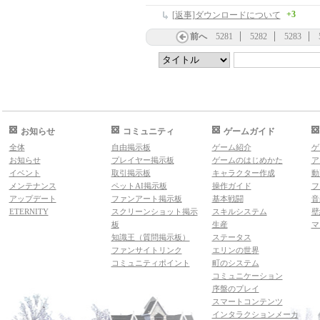
+3
[返事]ダウンロードについて
前へ
5281
5282
5283
お知らせ
コミュニティ
ゲームガイド
全体
自由掲示板
ゲーム紹介
ゲ
お知らせ
プレイヤー掲示板
ゲームのはじめかた
ア
イベント
取引掲示板
キャラクター作成
動
メンテナンス
ペットAI掲示板
操作ガイド
フ
アップデート
ファンアート掲示板
基本戦闘
音
ETERNITY
スクリーンショット掲示
スキルシステム
壁
板
生産
マ
知識王（質問掲示板）
ステータス
ファンサイトリンク
エリンの世界
コミュニティポイント
町のシステム
コミュニケーション
序盤のプレイ
スマートコンテンツ
インタラクションメーカ