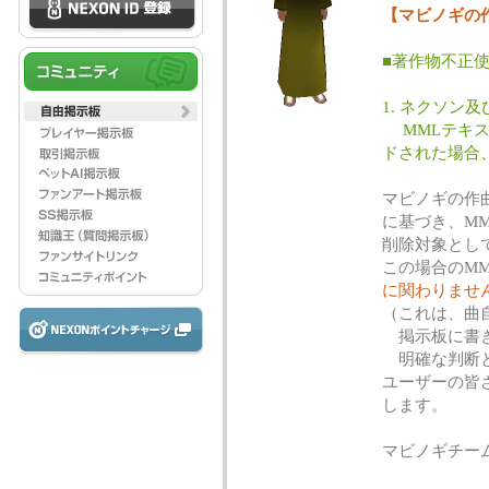
【マビノギの
■著作物不正
1. ネクソン
MMLテキス
ドされた場合
マビノギの作
に基づき、M
削除対象とし
この場合のM
に関わりませ
（これは、曲
掲示板に書き
明確な判断と
ユーザーの皆
します。
マビノギチー