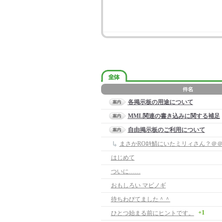
各掲示板の用途について
MML関連の書き込みに関する補足
自由掲示板のご利用について
まさかROﾛｷ鯖にいたミリィさん？＠
はじめて
ついに……
おもしろい マビノギ
待ちわびてました＾＾
+1
ひとつ始まる前にヒントです。