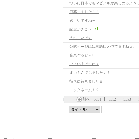
応募しました＾＾
嬉しいですね～
+1
記念かきこ～
うれしいです
公式ページは韓国語版と似てますねぇ。
音楽作るど～♪
いよいよですねぇ
ずいぶん待ちましたよ！
待ちに待ちましたヨ
ニックネーム！？
前へ
5351
5352
5353