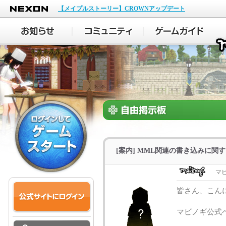
NEXON
【メイプルストーリー】CROWNアップデート
[案内] MML関連の書き込みに関
マ
皆さん、こん
マビノギ公式