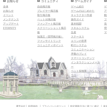
お知らせ
コミュニティ
ゲームガイド
全体
自由掲示板
ゲーム紹介
ゲ
お知らせ
プレイヤー掲示板
ゲームのはじめかた
ア
イベント
取引掲示板
キャラクター作成
動
メンテナンス
ペットAI掲示板
操作ガイド
フ
アップデート
ファンアート掲示板
基本戦闘
音
ETERNITY
スクリーンショット掲示
スキルシステム
壁
板
生産
マ
知識王（質問掲示板）
ステータス
ファンサイトリンク
エリンの世界
コミュニティポイント
町のシステム
コミュニケーション
序盤のプレイ
スマートコンテンツ
インタラクションメーカ
ー
ペット探検隊・ペットハ
ウス
ダンジョンガイド
マギグラフィ
運営会社
利用規約
プライバシーポリシー
特定商取引法に基づく表記
資