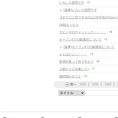
+5
いろいろ質問です
[返事]いろいろ質問です
【次マビにINできるのは3月中旬のOpen
Oβ始まったら
+4
マビノギのチャットって・・・。
+1
オープンβでの鯖選択について
[返事]オープンβでの鯖選択について
+2
ｓｓはどこへ・・・
+6
管理作業って何ですか？
+7
２鯖の３人合奏にて♪
+3
感想聞かせてえ
前へ
5291
5292
5293