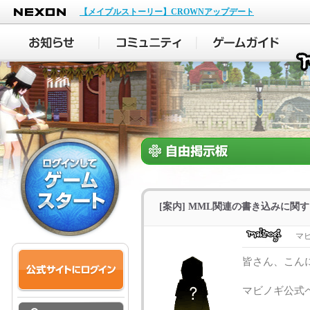
NEXON
【メイプルストーリー】CROWNアップデート
[案内] MML関連の書き込みに関
マ
皆さん、こん
マビノギ公式