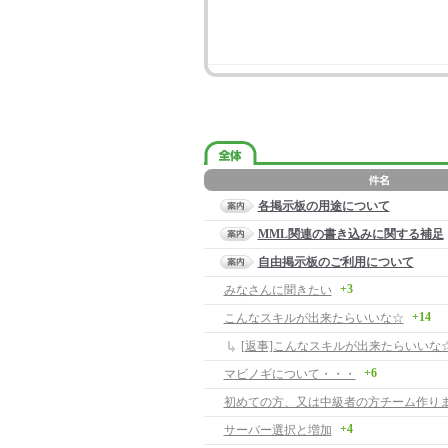
各掲示板の用途について
MML関連の書き込みに関する補足
自由掲示板のご利用について
+3
みなさんに聞きたい
+14
こんなスキルが出来たらいいな☆
[返事]こんなスキルが出来たらいいな
+6
マビノギについて・・・
初めての方、又は中級者の方チーム作り
+4
サーバー選択と増加