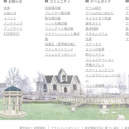
お知らせ
コミュニティ
ゲームガイド
全体
自由掲示板
ゲーム紹介
ゲ
お知らせ
プレイヤー掲示板
ゲームのはじめかた
ア
イベント
取引掲示板
キャラクター作成
動
メンテナンス
ペットAI掲示板
操作ガイド
フ
アップデート
ファンアート掲示板
基本戦闘
音
ETERNITY
スクリーンショット掲示
スキルシステム
壁
板
生産
マ
知識王（質問掲示板）
ステータス
ファンサイトリンク
エリンの世界
コミュニティポイント
町のシステム
コミュニケーション
序盤のプレイ
スマートコンテンツ
インタラクションメーカ
ー
ペット探検隊・ペットハ
ウス
ダンジョンガイド
マギグラフィ
運営会社
利用規約
プライバシーポリシー
特定商取引法に基づく表記
資