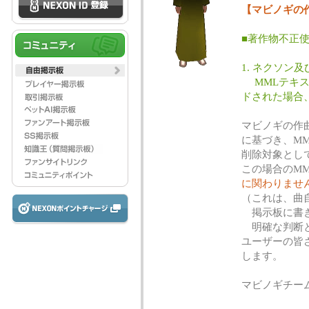
【マビノギの
■著作物不正
1. ネクソン
MMLテキス
ドされた場合
マビノギの作
に基づき、M
削除対象とし
この場合のM
に関わりませ
（これは、曲
掲示板に書き
明確な判断と
ユーザーの皆
します。
マビノギチー