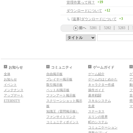
+19
管理作業って何？
+12
ダウンロードについて
+3
[返事]ダウンロードについて
前へ
5281
5282
5283
お知らせ
コミュニティ
ゲームガイド
全体
自由掲示板
ゲーム紹介
ゲ
お知らせ
プレイヤー掲示板
ゲームのはじめかた
ア
イベント
取引掲示板
キャラクター作成
動
メンテナンス
ペットAI掲示板
操作ガイド
フ
アップデート
ファンアート掲示板
基本戦闘
音
ETERNITY
スクリーンショット掲示
スキルシステム
壁
板
生産
マ
知識王（質問掲示板）
ステータス
ファンサイトリンク
エリンの世界
コミュニティポイント
町のシステム
コミュニケーション
序盤のプレイ