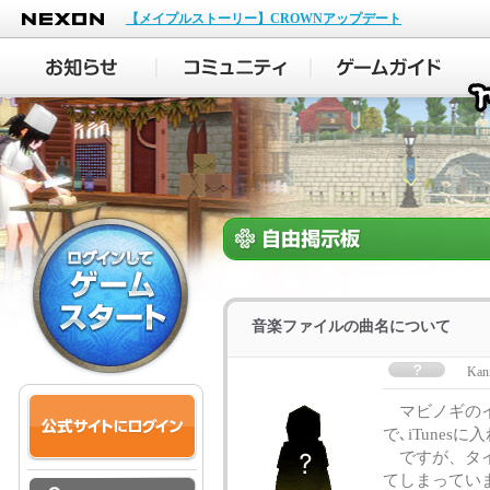
NEXON
【メイプルストーリー】CROWNアップデート
音楽ファイルの曲名について
Kan
マビノギのイ
で､iTunes
ですが、タイ
てしまってい