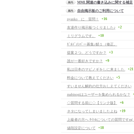
MML関連の書き込みに関する補足
自由掲示板のご利用について
+16
nyanko に 質問！
+2
友達作り掲示板つくりました♪
+10
ミリグラムです。
ｷﾞﾙﾄﾞﾒﾝﾊﾞー募集♪鯖１（修正。
+3
提案２つ、どうですか？
+9
誰が一番好きですか？
+21
私は日本のマビノギをしに来ました.
+5
料金について教えてください
すいません解約の仕方おしえてください
mabinogiはユーザーを集められるかな？
+6
◇質問する前に◇【リンク版】
+19
ネタになってしまいましたよね
上級者の方へ ﾀｲﾄﾙについての質問ですm( __ 
+18
値段設定について