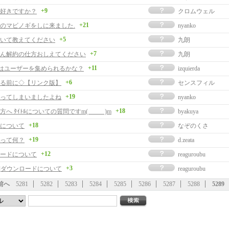
+9
好きですか？
クロムウェル
+21
のマビノギをしに来ました.
nyanko
+5
いて教えてください
九朗
+7
ん解約の仕方おしえてください
九朗
+11
nogiはユーザーを集められるかな？
izquierda
+6
る前に◇【リンク版】
センスフィル
+19
ってしまいましたよね
nyanko
+18
へ ﾀｲﾄﾙについての質問ですm( __ __ )m
byakuya
+18
について
なぞのくさ
+19
って何？
d.zeata
+12
ードについて
reaguroubu
+3
事]ダウンロードについて
reaguroubu
前へ
5281
5282
5283
5284
5285
5286
5287
5288
5289