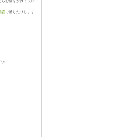
たらお金をかけて良い
増設
で足りたりします
･)ﾉ