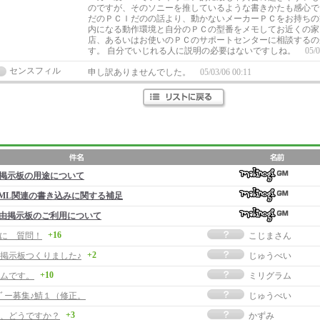
のですが、そのソニーを推しているような書きかたも感心で
だのＰＣＩだのの話より、動かないメーカーＰＣをお持ちの
内になる動作環境と自分のＰＣの型番をメモしてお近くの家
店、あるいはお使いのＰＣのサポートセンターに相談するの
す。 自分でいじれる人に説明の必要はないですしね。
05/0
センスフィル
申し訳ありませんでした。
05/03/06 00:11
掲示板の用途について
ML関連の書き込みに関する補足
由掲示板のご利用について
+16
o に 質問！
こじまさん
+2
掲示板つくりました♪
じゅうべい
+10
ムです。
ミリグラム
ﾒﾝﾊﾞー募集♪鯖１（修正。
じゅうべい
+3
、どうですか？
かずみ