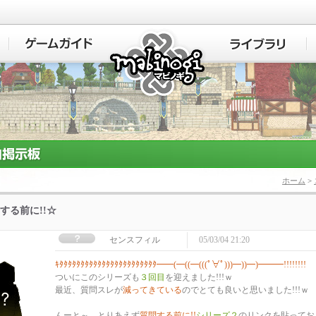
マビノギ
ホーム
>
する前に!!☆
センスフィル
05/03/04 21:20
ｷﾀﾀﾀﾀﾀﾀﾀﾀﾀﾀﾀﾀﾀﾀﾀﾀﾀﾀﾀﾀﾀﾀﾀ━━(━((━(((ﾟ∀ﾟ)))━))━)━━━!!!!!!!!
ついにこのシリーズも
３回目
を迎えました!!!ｗ
最近、質問スレが
減ってきている
のでとても良いと思いました!!!ｗ
んーと～、とりあえず
質問する前に!!
シリーズ２
のリンクを貼っておくよ～