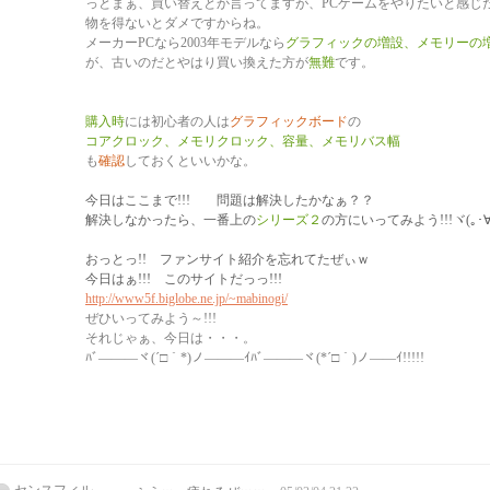
っとまぁ、買い替えとか言ってますが、PCゲームをやりたいと感じ
物を得ないとダメですからね。
メーカーPCなら2003年モデルなら
グラフィックの増設、メモリーの
が、古いのだとやはり買い換えた方が
無難
です。
購入時
には初心者の人は
グラフィックボード
の
コアクロック、メモリクロック、容量、メモリバス幅
も
確認
しておくといいかな。
今日はここまで!!! 問題は解決したかなぁ？？
解決しなかったら、一番上の
シリーズ２
の方にいってみよう!!!ヾ(｡･∀
おっとっ!! ファンサイト紹介を忘れてたぜぃｗ
今日はぁ!!! このサイトだっっ!!!
http://www5f.biglobe.ne.jp/~mabinogi/
ぜひいってみよう～!!!
それじゃぁ、今日は・・・。
ﾊﾞ―――ヾ(´□｀*)ノ―――ｲﾊﾞ―――ヾ(*´□｀)ノ――ｲ!!!!!