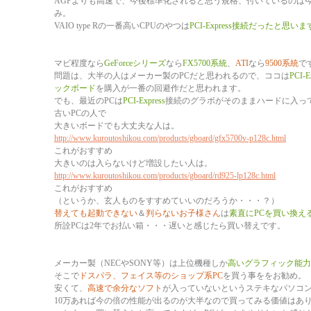
AGPよりも高速で、今後標準化されると思う規格、付いているのは
み。
VAIO type Rの一番高いCPUのやつは
PCI-Express接続だったと思い
マビ程度なら
GeForceシリーズ
なら
FX5700系統
、
ATI
なら
9500系統
で
問題は、大半の人はメーカー製のPCだと思われるので、ココは
PCI
ックボード
を購入が一番の回避作だと思われます。
でも、最近のPCは
PCI
‐
Express
接続のグラボがそのままハードに入っ
古いPCの人で
大きいボードでも大丈夫な人は。
http://www.kuroutoshikou.com/products/gboard/gfx5700v-p128c.html
これがおすすめ
大きいのは入らないけど増設したい人は。
http://www.kuroutoshikou.com/products/gboard/rd925-lp128c.html
これがおすすめ
（というか、玄人ものをすすめていいのだろうか・・・？）
替えても起動できない
＆
判らないお子様さん
は
素直にPCを買い換え
所詮PCは2年でお払い箱・・・遅いと感じたら買い替えです。
メーカー製（NECやSONY等）は上位機種しか
高いグラフィック能力
そこで
ドスパラ、フェイス等のショップ系PC
を買う事ををお勧め。
安くて、
高速で余分なソフト
が入っていないというステキなパソコ
10万あれば今の倍の性能が出るのが大半なので買ってみる価値はあ