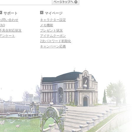
ページトップへ
サポート
マイページ
お問い合わせ
キャラクター設定
FAQ
メモ機能
不具合対応状況
プレゼント状況
アンケート
アイテムクーポン
2次パスワード初期化
キャンペーン応募