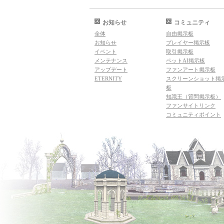
お知らせ
コミュニティ
全体
自由掲示板
お知らせ
プレイヤー掲示板
イベント
取引掲示板
メンテナンス
ペットAI掲示板
アップデート
ファンアート掲示板
ETERNITY
スクリーンショット掲
板
知識王（質問掲示板）
ファンサイトリンク
コミュニティポイント