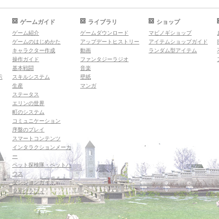
ゲームガイド
ライブラリ
ショップ
ゲーム紹介
ゲームダウンロード
マビノギショップ
ゲームのはじめかた
アップデートヒストリー
アイテムショップガイド
キャラクター作成
動画
ランダム型アイテム
操作ガイド
ファンタジーラジオ
基本戦闘
音楽
示
スキルシステム
壁紙
生産
マンガ
ステータス
エリンの世界
町のシステム
コミュニケーション
序盤のプレイ
スマートコンテンツ
インタラクションメーカ
ー
ペット探検隊・ペットハ
ウス
ダンジョンガイド
マギグラフィ