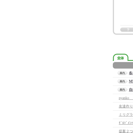
各
M
自
nyank
友達作り
ミリグラ
ｷﾞﾙﾄﾞ
提案２つ