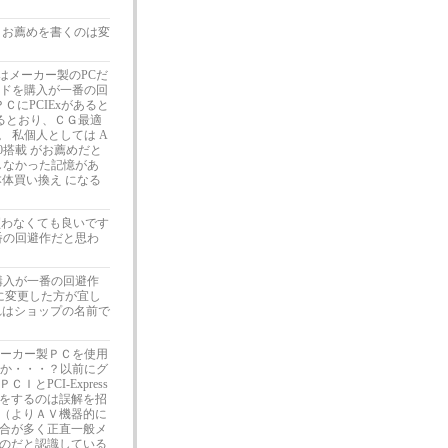
 お薦めを書くのは変
はメーカー製のPCだ
ボードを購入が一番の回
ＣにPCIExがあると
いるとおり、ＣＧ最適
 私個人としては A
5700搭載 がお薦めだと
作しなかった記憶があ
体買い換え になる
を買わなくても良いです
一番の回避作だと思わ
を購入が一番の回避作
CIに変更した方が宜し
れはショップの名前で
、メーカー製ＰＣを使用
ょうか・・・？以前にグ
PCI-Express
をするのは誤解を招
（よりＡＶ機器的に
合が多く正直一般メ
のだと認識している