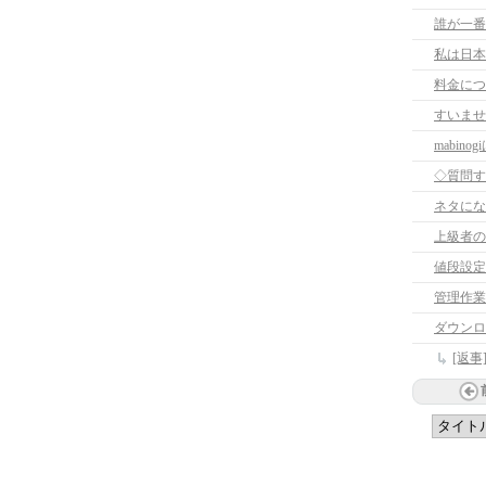
誰が一番
私は日本
料金につ
すいませ
mabi
◇質問す
ネタにな
上級者の方
値段設定
管理作業
ダウンロ
[返