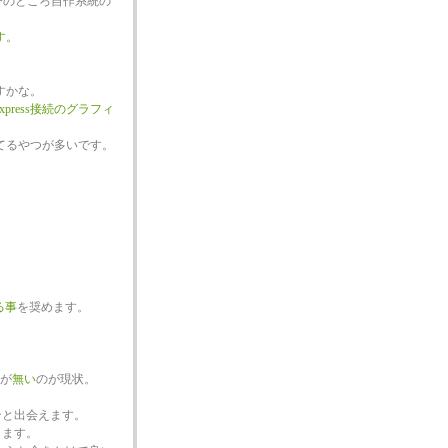
今のところ自作系統の
ます。
すかな。
-Express接続のグラフィ
てるやつが多いです。
る事
を奨めます。
が
無い
のが現状。
ンと出会えます。
ります。