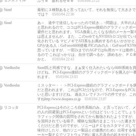
センスフィル
ふうｗ 疲れるぜｗｗ
05/03/04 21:22
Sionf
最初に３種類あると言っておいて、それを無視して大きさで
では？
05/03/04 22:36
Sionf
あ～ 途中で送信しちゃったので続き… >問題は、大半の人
と思われるので、ココはPCI-Express接続のグラフィック
避作だと思われます。 VGA換装したくなる頃のメーカー製Ｐ
は思えませんが。 また、このwebでもNVIDIAロゴが出て
化されている マビノギでATI系をお薦めするのもいかがかと。
GPがある人：GeForce6600搭載 PICのみの人：GeForceFX
思っていますが、 一部2xまでのAGPでは8x用カードは動
るので こればっかりは、自分で調べるか、諦めるか、ＰＣ本
かと。
05/03/04 22:43
Vordhosbn
Sionf氏と同感ですな、まぁ安く仕入れたいなら6600系統
けどね。 PCI-Express接続のグラフィックボードを購入が
れます。
05/03/04 23:03
Vordhosbn
ミスッター・・ ＞PCI-Express接続のグラフィックボード
だと思われます。 これはPCIだけなので、PCI-ExpressをP
いと思いますけどね。 過去スレでドスパラの件ですが、こ
すねhttp://www.dospara.co.jp
05/03/04 23:07
リコッタ
PCI-Expressは今のところ自作系統のみ、と言っておいて
の人の回避策はPCI-Expressというのはどういうことでし
ラフィック関係の質問をされてから勉強されたようですが、ＰＣＩと
を混同されている様子、曖昧な知識のままこういった書き方
くだけだと思うのですが。ソニーはＰＣをカスタマイズして
味付けしたり、他のソニー製品との連携のため）出荷する場
ーカー製ＰＣでソフトウェア的に最も不具合の起きやすいも