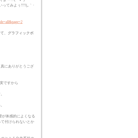
いってみよぅ!!!!(｡｀･
de=all&page=2
いて、グラフィックボ
ス真にありがとうござ
実ですから
す。
格。
処理が体感的によくなる
って付けられないとか