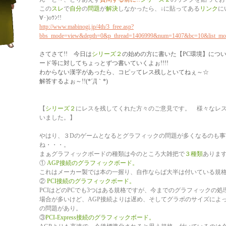
この
スレ
で
自分
の
問題
が
解決
しなかったら、↓に貼ってある
リンク
に
∀･)oｳﾝ!!
http://www.mabinogi.jp/4th/3_free.asp?
bbs_mode=view&depth=0&p_thread=1406999&num=1407&bc=10&list_mo
さてさて!! 今日は
シリーズ２
の始めの方に書いた【PC環境】につ
ード等に対してちょっとずつ書いていくよぉ!!!!
わからない漢字があったら、コピッてレス残しといてねぇ～☆
解答するよぉ～!!(*´Д｀*)
【
シリーズ２
にレスを残してくれた方々のご意見です。 様々なレ
いました。】
やはり、３Dのゲームとなるとグラフィックの問題が多くなるのも事
ね・・・。
まぁグラフィックボードの種類は今のところ大雑把で
３種類
ありま
①
AGP接続のグラフィックボード。
これはメーカー製では本の一握り、自作ならば大半は付いている規
②
PCI接続のグラフィックボード。
PCIはどのPCでも3つはある規格ですが、今までのグラフィックの
場合が多いけど、AGP接続よりは遅め、そしてグラボのサイズによ
の問題があり。
③
PCI-Express接続のグラフィックボード。