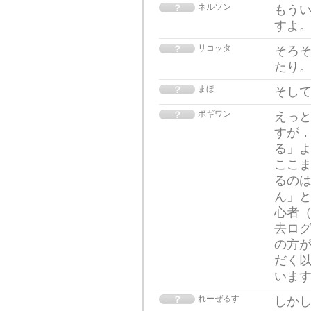
ネルソン
もうい
すよ
リコッタ
そろ
たり
まほ
そし
ボギワン
えっ
すが．
る」よ
ここ
るのは
ん」と
心者
去ログ
の方が
だく
いま
れーぜるす
しか