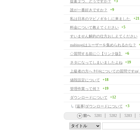
+3
提案２つ、どうですか？
+9
誰が一番好きですか？
+21
私は日本のマビノギをしに来ました.
+5
料金について教えてください
すいません解約の仕方おしえてください
mabinogiはユーザーを集められるかな？
+6
◇質問する前に◇【リンク版】
+19
ネタになってしまいましたよね
上級者の方へ ﾀｲﾄﾙについての質問ですm( __ 
+18
値段設定について
+19
管理作業って何？
+12
ダウンロードについて
+3
[返事]ダウンロードについて
前へ
5281
5282
5283