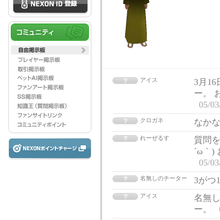
アイス
3月1
ー。 
05/03
クロガネ
なか
れーぜるす
質問を
´ω｀
05/03
名無しのチーター
3がつ
アイス
名無
ー。