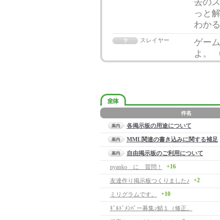
去のス
っと解
わか
スレイヤー
ゲー
よ。
各掲示板の用途について
MML関連の書き込みに関する補足
自由掲示板のご利用について
+16
nyanko に 質問！
+2
友達作り掲示板つくりました♪
+10
ミリグラムです。
ｷﾞﾙﾄﾞﾒﾝﾊﾞー募集♪鯖１（修正。