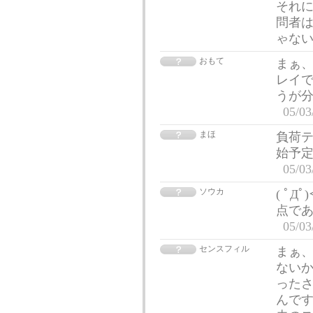
それに
問者
ゃな
おもて
まぁ、
レイで
うが
05/03
まほ
負荷テ
始予定
05/03
ソウカ
( ﾟ
点であ
05/03
センスフィル
まぁ
ないか
った
んです