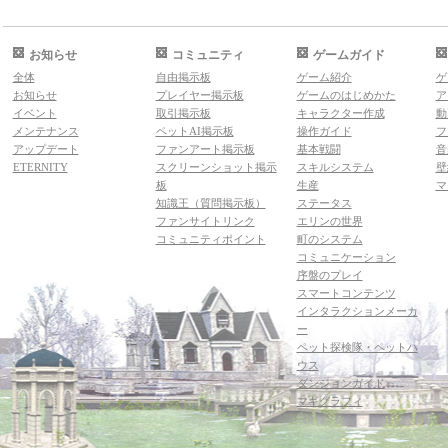
お知らせ
コミュニティ
ゲームガイド
全体
自由掲示板
ゲーム紹介
ゲ
お知らせ
プレイヤー掲示板
ゲームのはじめかた
ア
イベント
取引掲示板
キャラクター作成
動
メンテナンス
ペットAI掲示板
操作ガイド
フ
アップデート
ファンアート掲示板
基本戦闘
音
ETERNITY
スクリーンショット掲示
スキルシステム
壁
板
生産
マ
知識王（質問掲示板）
ステータス
ファンサイトリンク
エリンの世界
コミュニティポイント
町のシステム
コミュニケーション
序盤のプレイ
スマートコンテンツ
インタラクションメーカ
ー
ペット探検隊・ペットハ
ウス
ダンジョンガイド
マギグラフィ