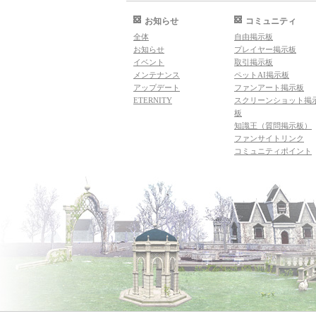
お知らせ
コミュニティ
全体
自由掲示板
お知らせ
プレイヤー掲示板
イベント
取引掲示板
メンテナンス
ペットAI掲示板
アップデート
ファンアート掲示板
ETERNITY
スクリーンショット掲
板
知識王（質問掲示板）
ファンサイトリンク
コミュニティポイント