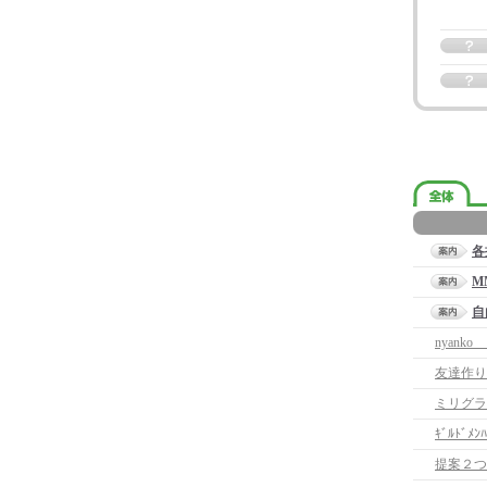
各
M
自
nyank
友達作り
ミリグラ
ｷﾞﾙﾄﾞ
提案２つ