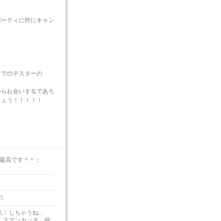
パーティに狩にキャン
までのテスターの
からお会いするであろ
しょう！！！！！
か最高です＾＾；
25
値突入〕しちゃうね…
しスマンカッタ。何