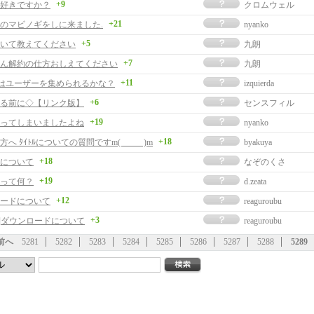
+9
好きですか？
クロムウェル
+21
のマビノギをしに来ました.
nyanko
+5
いて教えてください
九朗
+7
ん解約の仕方おしえてください
九朗
+11
nogiはユーザーを集められるかな？
izquierda
+6
る前に◇【リンク版】
センスフィル
+19
ってしまいましたよね
nyanko
+18
へ ﾀｲﾄﾙについての質問ですm( __ __ )m
byakuya
+18
について
なぞのくさ
+19
って何？
d.zeata
+12
ードについて
reaguroubu
+3
事]ダウンロードについて
reaguroubu
前へ
5281
5282
5283
5284
5285
5286
5287
5288
5289