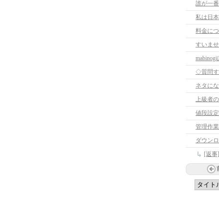
誰が一番
私は日本
料金につ
すいませ
mabi
◇質問す
ネタにな
上級者の方
値段設定
管理作業
ダウンロ
[返