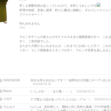
*^_^*
早くも禁断症状が起こっていたので、非常にうれしいです
料理や紡績、音楽に薬草、釣りに魔法に精錬に、ギルドにバイトに
プファイヤー！！
待ちきれません
^?^?
マビノギチームの皆さんやＮＥＸＯＮ＆太り猫関係者の方々、これ
方々、ご苦労様でした。
まだまだ大変かもしれませんが、これまでにお会いした方々、これ
う方々、そして関係者＆スタッフの方々、マビノギ世界を楽しみま
TANUKICHI
自分も待ちきれないです＾＾給料日の1日後にオープンβと
05/03/04 01:58
Renren
(´-`).｡ｏO(・・・太り猫・・・）
05/03/04 02:53
コガク
デブ猫より品があっていいじゃない（*´ω｀）
05/03/04 03:
ラムセス
(´ω`).｡o(…反比例じゃ、開始と共に気持ち激減〔ﾏｲﾅｽの
と、どーでもいいことを軽くつっこんでみるテスト…) 板汚