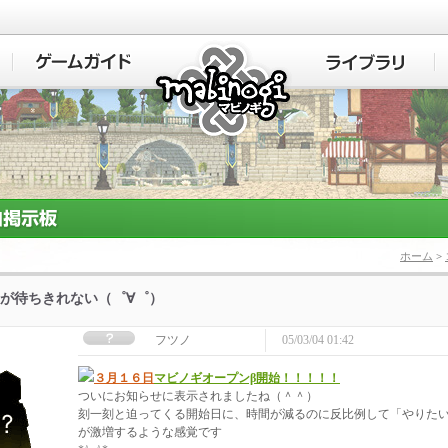
マビノギ
ホーム
>
が待ちきれない（゜∀゜）
フツノ
05/03/04 01:42
３月１６日
マビノギオープンβ開始！！！！！
ついにお知らせに表示されましたね（＾＾）
刻一刻と迫ってくる開始日に、時間が減るのに反比例して「やりた
が激増するような感覚です