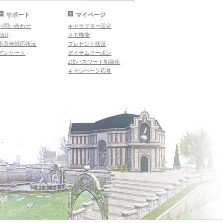
サポート
マイページ
お問い合わせ
キャラクター設定
FAQ
メモ機能
不具合対応状況
プレゼント状況
アンケート
アイテムクーポン
2次パスワード初期化
キャンペーン応募