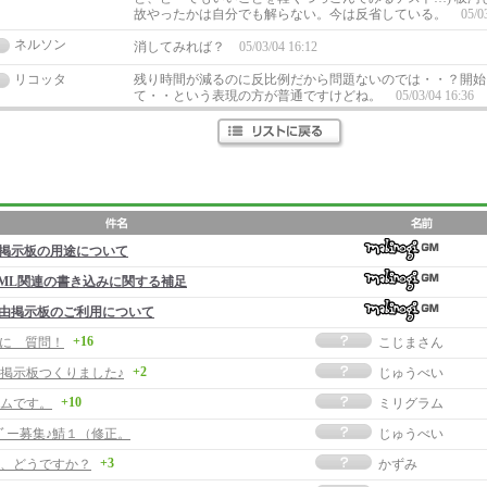
故やったかは自分でも解らない。今は反省している。
05/0
ネルソン
消してみれば？
05/03/04 16:12
リコッタ
残り時間が減るのに反比例だから問題ないのでは・・？開始
て・・という表現の方が普通ですけどね。
05/03/04 16:36
掲示板の用途について
ML関連の書き込みに関する補足
由掲示板のご利用について
+16
o に 質問！
こじまさん
+2
掲示板つくりました♪
じゅうべい
+10
ムです。
ミリグラム
ﾒﾝﾊﾞー募集♪鯖１（修正。
じゅうべい
+3
、どうですか？
かずみ