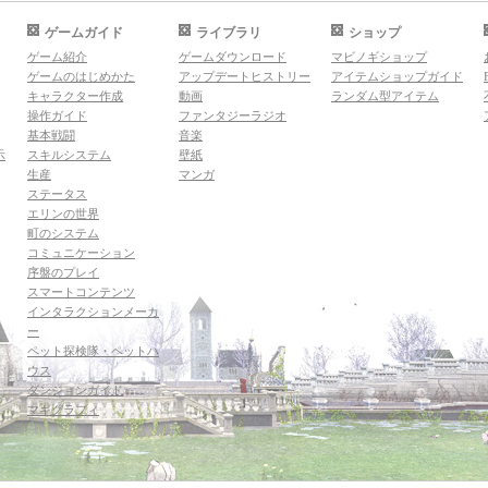
ゲームガイド
ライブラリ
ショップ
ゲーム紹介
ゲームダウンロード
マビノギショップ
ゲームのはじめかた
アップデートヒストリー
アイテムショップガイド
キャラクター作成
動画
ランダム型アイテム
操作ガイド
ファンタジーラジオ
基本戦闘
音楽
示
スキルシステム
壁紙
生産
マンガ
ステータス
エリンの世界
町のシステム
コミュニケーション
序盤のプレイ
スマートコンテンツ
インタラクションメーカ
ー
ペット探検隊・ペットハ
ウス
ダンジョンガイド
マギグラフィ