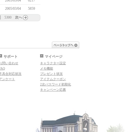
2005/03/04
6217
2005/03/04
5859
5300
次へ
ページトップへ
サポート
マイページ
お問い合わせ
キャラクター設定
FAQ
メモ機能
不具合対応状況
プレゼント状況
アンケート
アイテムクーポン
2次パスワード初期化
キャンペーン応募