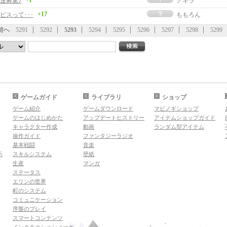
+1
達募集♪
アキラ
+17
ビスって･･･
ももろん
前へ
5291
5292
5293
5294
5295
5296
5297
5298
5299
ゲームガイド
ライブラリ
ショップ
ゲーム紹介
ゲームダウンロード
マビノギショップ
ゲームのはじめかた
アップデートヒストリー
アイテムショップガイド
キャラクター作成
動画
ランダム型アイテム
操作ガイド
ファンタジーラジオ
基本戦闘
音楽
示
スキルシステム
壁紙
生産
マンガ
ステータス
エリンの世界
町のシステム
コミュニケーション
序盤のプレイ
スマートコンテンツ