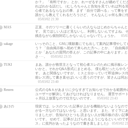
か？」 「有料ですか」 とか、れーぜるすさんが纏めてくだ
ればわかる話だし （むしろちゃんと告知を見ていれば判る筈
心者であるならなおの事、まず「自分で調べる」って事をす
誰かしら教えてくれるだろうけど、 そんなんじゃ何も身に
05/03/02 21:30
MAS
正直、そのツリーに書くくらいの人ならはじめからちゃんと
す。 見てほしい人ほど見ないし、利用しないんですよね、
残念ながら個別対応しかないんじゃないでしょうか。
05/0
sakage
いっそのこと、GMに嘆願書にでも出して案内記事増やして
う？ 「自由掲示板へ初めて来られた方へ」とか、「自由掲
とか「あなたの質問の答えが、この記事の中にあります」と
さ･･･。
05/03/02 23:35
TUKI
まあ、誰かが救世主となって初心者スレのために掲示板レン
いかと。それかQ&A形式にまとめる。 僕も暇だったらやろ
す。 あと関係ないですが、ミスと分かっていて即追伸レス
前レス消して書き直せばいいと思うのですが、皆さんは同お
05/03/02 23:40
Renren
公式のＱ&Ａがあまりに少なすぎてお知らせで分かる範囲外
ユーザーが解決してあげなければなりません。 運営サポー
ヶ月以上放置なので仕方ないのです。
05/03/02 23:43
あけの
現状では、レスのついた記事が上がる機能がないようなので
がる一方なのではないかな…と思います。 また、すぐ下に
りましたが、告知のひとつも 読まない人が掲示板の古い記
いです。 せめて、記事が上げられるようになるといいのです
ス」に批判があったようなので書き直しました)
05/03/02 2