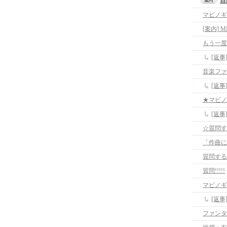
自
マビノギ
[案内]
もう一度
[返
音楽ファ
[返
★マビノ
[返
☆質問す
質問する
質問!!!!!
マビノギ
[返
ファンタ