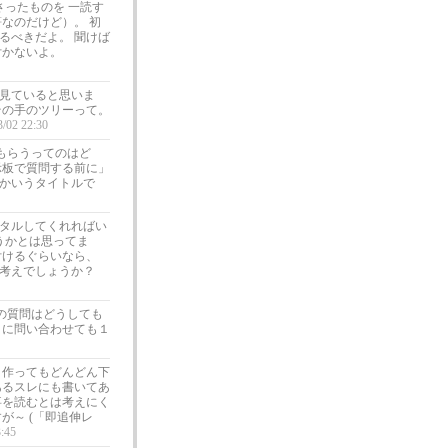
さったものを 一読す
なのだけど）。 初
るべきだよ。 聞けば
付かないよ。
見ていると思いま
その手のツリーって。
3/02 22:30
もらうってのはど
示板で質問する前に」
かいうタイトルで
タルしてくれればい
うかとは思ってま
付けるぐらいなら、
考えでしょうか？
の質問はどうしても
トに問い合わせても１
 作ってもどんどん下
あるスレにも書いてあ
事を読むとは考えにく
が～ (「即追伸レ
3:45