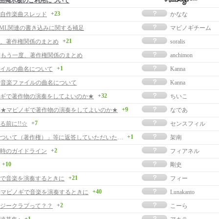
由掲示板のご利用について
+23
自作楽曲スレッド
かなな
 MML関連の書き込みに関する補足
マビノギチーム
+21
、著作権関係のまとめ
soralis
事]もう一度、著作権関係のまとめ
anchimon
+1
イルの曲名について
Kanna
事]音楽ファイルの曲名について
Kanna
+32
ギで著作物の演奏をしてよいのか★
ちいこ
+9
事]★マビノギで著作物の演奏をしてよいのか★
なであ
+7
る前に!!☆
センスフィル
+1
「作曲について（著作権）」等に返答していただいた方へ
架南
+2
時のガイドライン
フィアネル
+10
剛史
+21
で音楽を演奏するときに
フィー
+40
事]マビノギで音楽を演奏するときに
Lunakanto
+2
ジークラブって？？
こーら