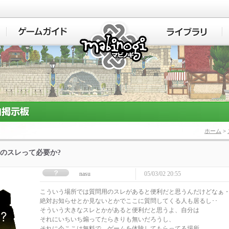
マビノギ
ホーム
>
のスレって必要か?
nasu
05/03/02 20:55
こういう場所では質問用のスレがあると便利だと思うんだけどなぁ
絶対お知らせとか見ないとかでここに質問してくる人も居るし･･
そういう大きなスレとかがあると便利だと思うよ、自分は
それにいちいち煽ってたらきりも無いだろうし、
それに今ここは無料で、ゲームを体験してもらってる場所、