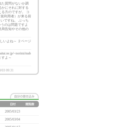
似た質問がないか調
処かにそれに対する
える方のですが。 コ
新規利用者）が来る前
いですね。 ぶっち
というのは問題ですよ
結局告知やその他の
しいよね～ ２ページ
.jp/~norimi/mab
ますよ～
3/03 09:31
2005/03/23
2005/03/04