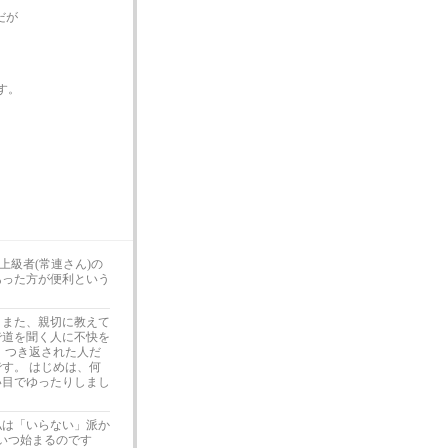
だが
す。
級者(常連さん)の
あった方が便利という
 また、親切に教えて
で道を聞く人に不快を
 つき返された人だ
す。 はじめは、何
い目でゆったりしまし
私は「いらない」派か
「いつ始まるのです