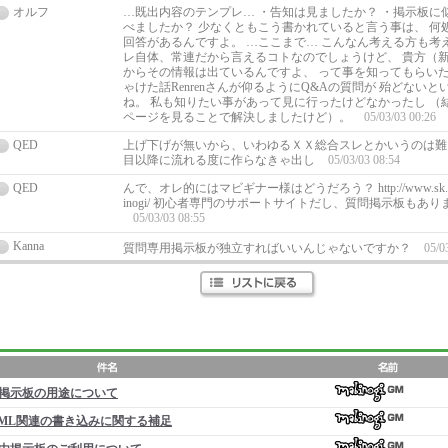
オルフ
…既出内容のテンプレ… ・告知は見ましたか？ ・掲示板に
べましたか？ 少なくともこう書かれていると言う事は、 何
回答があるんですよ。 …ここまで… こんなん考える方も考
レ自体、常連だから言えるコトなのでしょうけど、 貴方（
からその情報は出ているんですよ、 って事を知ってもらいた
ゃけた話Renrenさんが仰るようにQ&Aの質問が 殆どない
ね。 私も知りたい事があって見に行ったけどなかったし （
ページを見ることで解決しましたけど）。
05/03/03 00:26
QED
上げ下げが無いから、いわゆるＸＸ総合スレとかいうのは難
目以降に流れる度に作らなきゃ出し
05/03/03 08:54
QED
んで、オレ的にはマビギナー様はどうだろう？ http://www.sk.aitai.ne
inogi/ 初心者専門のサポートサイトだし、質問掲示板もあり
05/03/03 08:55
Kanna
質問専用掲示板が独立すればいいんじゃないですか？
05/0
掲示板の用途について
ML関連の書き込みに関する補足