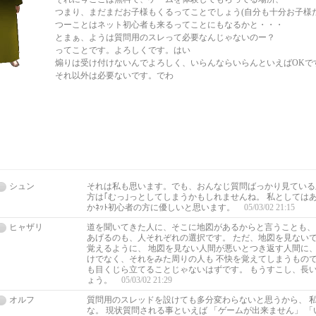
つまり、まだまだお子様もくるってことでしょう(自分も十分お子様
つーことはネット初心者も来るってことにもなるかと・・・
とまぁ、ようは質問用のスレって必要なんじゃないのー？
ってことです。よろしくです。はい
煽りは受け付けないんでよろしく、いらんならいらんといえばOKで
それ以外は必要ないです。でわ
シュン
それは私も思います。でも、おんなじ質問ばっかり見ている上
方は｢むっ｣っとしてしまうかもしれませんね。 私としては
かﾈｯﾄ初心者の方に優しいと思います。
05/03/02 21:15
ヒャザリ
道を聞いてきた人に、そこに地図があるからと言うことも、
あげるのも、人それぞれの選択です。 ただ、地図を見ない
覚えるように、 地図を見ない人間が悪いとつき返す人間に、
けでなく、それをみた周りの人も 不快を覚えてしまうもので
も目くじら立てることじゃないはずです。 もうすこし、長
ょう。
05/03/02 21:29
オルフ
質問用のスレッドを設けても多分変わらないと思うから、 
な。 現状質問される事といえば 「ゲームが出来ません」 