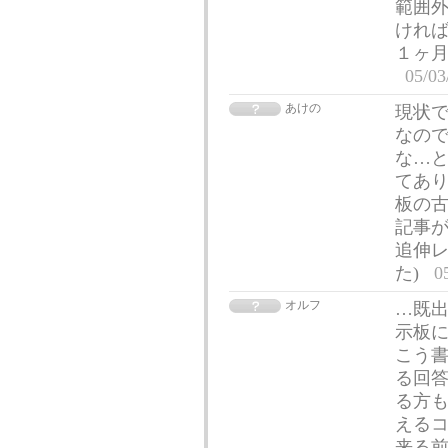
範囲
ければ
１ヶ
05/03
あけの
現状
なので
な…と
てあり
板の古
記事が
追伸
た)
0
オルフ
…既出
示板に
こう書
る回答
る方も
えるコ
来る前