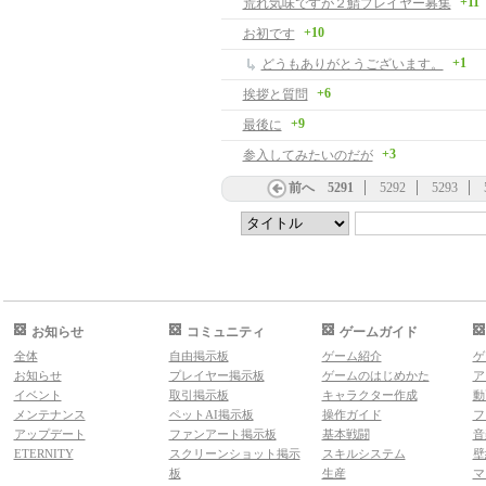
+11
荒れ気味ですが２鯖プレイヤー募集
+10
お初です
+1
どうもありがとうございます。
+6
挨拶と質問
+9
最後に
+3
参入してみたいのだが
前へ
5291
5292
5293
お知らせ
コミュニティ
ゲームガイド
全体
自由掲示板
ゲーム紹介
ゲ
お知らせ
プレイヤー掲示板
ゲームのはじめかた
ア
イベント
取引掲示板
キャラクター作成
動
メンテナンス
ペットAI掲示板
操作ガイド
フ
アップデート
ファンアート掲示板
基本戦闘
音
ETERNITY
スクリーンショット掲示
スキルシステム
壁
板
生産
マ