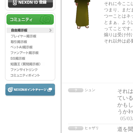
それに今ここ
つまり、まだ
つーことはネ
とまぁ、よう
ってことです
煽りは受け付
それ以外は必
シュン
それ
ている
かもし
うかﾈ
05/03
ヒャザリ
道を