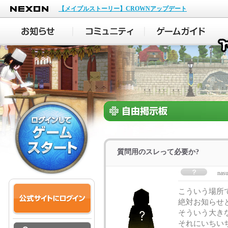
NEXON
【メイプルストーリー】CROWNアップデート
質問用のスレって必要か?
nas
こういう場所
絶対お知らせ
そういう大き
それにいちい