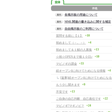
各掲示板の用途について
MML関連の書き込みに関する補足
自由掲示板のご利用について
+10
質問する前に【１】
+4
初めまして（－。－）
+13
初めまして＆１鯖の人募集
+10
☆祝☆OPENまで後１０日♪
+33
マビノギの課金
+4
続オープンβに向けてためになる情報
[返事]続オープンβに向けてためにな
+9
もう少し聞きます
+13
不安です
+22
ご自身の自己判断 自己責任です
+24
マビノギ?マギノビ？