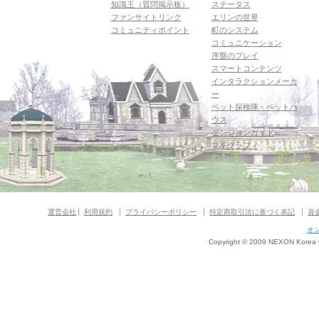
知識王（質問掲示板）
ステータス
ファンサイトリンク
エリンの世界
コミュニティポイント
町のシステム
コミュニケーション
序盤のプレイ
スマートコンテンツ
インタラクションメーカ
ー
ペット探検隊・ペットハ
ウス
ダンジョンガイド
マギグラフィ
運営会社
利用規約
プライバシーポリシー
特定商取引法に基づく表記
資
オ
Copyright © 2009 NEXON Korea Co