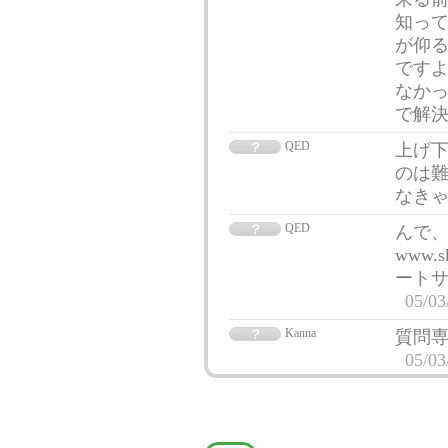
知って
が仰る
ですよ
なかっ
で解
QED
上げ
のは難
なき
QED
んで、
www.s
ート
05/03
Kanna
質問
05/03