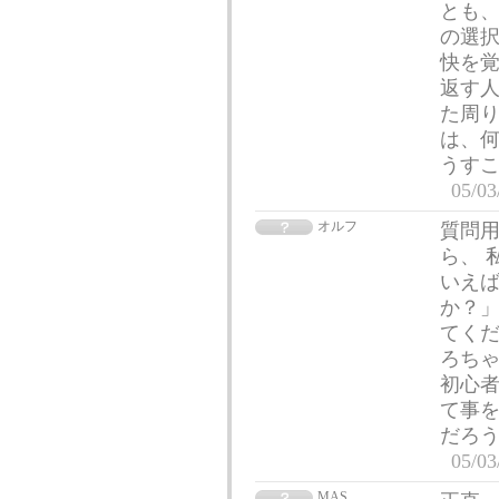
とも、
の選択
快を覚
返す人
た周り
は、何
うす
05/03
オルフ
質問
ら、 
いえば
か？」
てくだ
ろち
初心
て事を
だろう
05/03
MAS