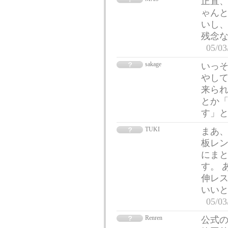
正直
ゃんと
いし
残念
05/03
sakage
いっそ
やして
来ら
とか
す」と
TUKI
まあ
板レン
にまと
す。 
伸レス
いい
05/03
Renren
公式の