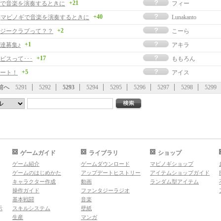
+21
で音楽を演奏するときに
フィー
+40
事]マビノギで音楽を演奏するときに
Lunakanto
+2
ジークラブって？？
こーら
+1
達募集♪
アキラ
+17
ビスって･･･
ももろん
+5
ート！
アイス
前へ
5291
5292
5293
5294
5295
5296
5297
5298
5299
ゲームガイド
ライブラリ
ショップ
ゲーム紹介
ゲームダウンロード
マビノギショップ
ゲームのはじめかた
アップデートヒストリー
アイテムショップガイド
キャラクター作成
動画
ランダム型アイテム
操作ガイド
ファンタジーラジオ
基本戦闘
音楽
示
スキルシステム
壁紙
生産
マンガ