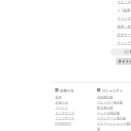
マビノギ
[返
ファンタ
挨拶＋友
正式サー
ファンア
お知らせ
コミュニティ
全体
自由掲示板
お知らせ
プレイヤー掲示板
イベント
取引掲示板
メンテナンス
ペットAI掲示板
アップデート
ファンアート掲示板
ETERNITY
スクリーンショット掲
板