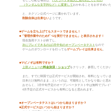
もしご心配な場合は、
パスワードを他人に知られにくいもの
（ランダムな文字列など）に変更して
おかれることをおすすめい
と、ネクソン公式ページに書かれています。
削除自体は出来ない
ようです。
■ゲームを立ち上げてもスタートできません！
■「管理作業中のためｹﾞｰﾑを実行できません」と表示されます！
現在負荷テストが終了し、
次にプレイできるのは3月中旬のオープンベータテスト
なので
ゲームのダウンロードを行っても
ゲームプレイは出来ません
。
■マビノギは有料ですか？
上部メニューの
料金決済・ショップ
をクリック、参照してくださ
また、すでに韓国では正式サービスが開始され、有料になってい
日本だけ無料のまま…というのは、可能性としてかなり低いと思
おそらく、3月中旬予定のオープンベータテスト中は無料でプレイ
4月予定の正式サービスから有料になると思われます。
■オープンベータテストはいつから始まりますか？
■正式サービスはいつから始まりますか？