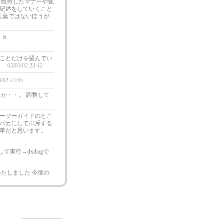
を維持したマナーや強
記述をしていくこと
言葉ではないほうが
）ｂ
ことだけを望んでい
。
05/03/02 23:42
3/02 23:45
るか・・。 調整して
ーザーガイドのとこ
バカにして排斥する
事だと思います。
実行→dxdiagで
たしました 今後の