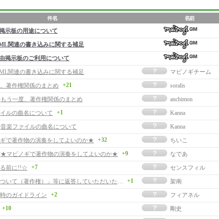
掲示板の用途について
ML関連の書き込みに関する補足
由掲示板のご利用について
 MML関連の書き込みに関する補足
マビノギチーム
+21
、著作権関係のまとめ
soralis
事]もう一度、著作権関係のまとめ
anchimon
+1
イルの曲名について
Kanna
事]音楽ファイルの曲名について
Kanna
+32
ギで著作物の演奏をしてよいのか★
ちいこ
+9
事]★マビノギで著作物の演奏をしてよいのか★
なであ
+7
る前に!!☆
センスフィル
+1
「作曲について（著作権）」等に返答していただいた方へ
架南
+2
時のガイドライン
フィアネル
+10
剛史