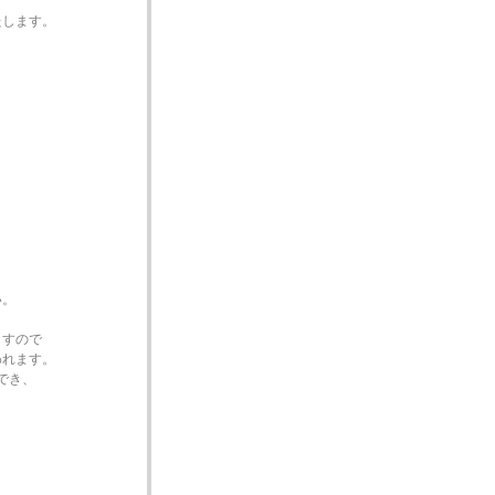
たします。
い。
ますので
われます。
でき、