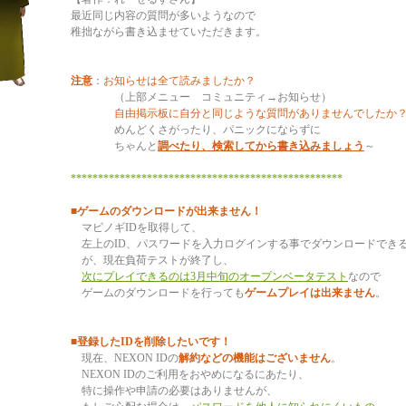
最近同じ内容の質問が多いようなので
稚拙ながら書き込ませていただきます。
注意
：
お知らせは全て読みましたか
？
（上部メニュー コミュニティ→お知らせ）
自由掲示板に自分と同じような質問がありませんでしたか
めんどくさがったり、パニックにならずに
ちゃんと
調べたり、検索してから書き込みましょう
～
**************************************************
■ゲームのダウンロードが出来ません！
マビノギIDを取得して、
左上のID、パスワードを入力ログインする事でダウンロードでき
が、現在負荷テストが終了し、
次にプレイできるのは3月中旬のオープンベータテスト
なので
ゲームのダウンロードを行っても
ゲームプレイは出来ません
。
■登録したIDを削除したいです！
現在、NEXON IDの
解約などの機能はございません
。
NEXON IDのご利用をおやめになるにあたり、
特に操作や申請の必要はありませんが、