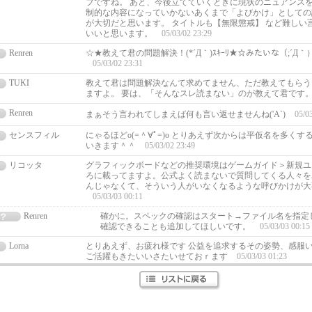
プですね。 あと、今後立てていくときに現状のニュアンス
制的な内容になっていかないあくまで「よびかけ」としての
が大切だと思います。 タイトルも【無限懲戒】 など難しい
いいと思います。
05/03/02 23:29
Renren
☆★教えて君の問題解決！(*´Д｀)ｽｷｰﾘ★☆みたいな（;´Д｀
05/03/02 23:31
TUKI
教えて君は問題解決なんて求めてません、ただ教えてもらう
ますよ。 要は、「そんなスレ読まない」のが教えて君です
Renren
まぁそう言われてしまえば何も言い返せませんね('A`)
05/0
センスフィル
にゃるほどo(=＾∀ﾟ=)o とりあえず次からは平仮名を多くす
いきます＾＾
05/03/02 23:49
リコッタ
グラフィックボードなどの推奨環境はゲームガイド＞新規ユ
ろに載ってますよ。公式よく読まないで質問してくる人々を
んじゃなくて、そういう人がいなくなるような呼びかけが大
05/03/03 00:11
Renren
確かに。スペックの確認はスタート→ファイル名を指定して
確認できることも追加してほしいです。
05/03/03 00:15
Lorna
とりあえず、お疲れ様です 公益を追求するその姿勢、感服い
ご活躍もきたいいさたいせておｒます
05/03/03 01:23