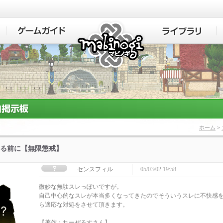
マビノギ
ホーム
>
る前に【無限懲戒】
センスフィル
05/03/02 19:58
微妙な無駄スレっぽいですが。
自己中心的なスレが本当多くなってきたのでそういうスレに不快感
ら適応な対処をさせて頂きます。
【著作：れーぜるすさん】