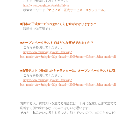
こちらで検索してみてください。
http://www.google.com/webhp?hl=ja
検索キーワード「
マビノギ 正式サービス スケジュール
」
■日本の正式サービスではいくらお金がかかりますか？
現時点では不明です。
■オープンベータテストではどんな事ができますか？
こちらを参照してください。
http://www.mabinogi.jp/4th/3_free.asp?
bbs_mode=view&depth=0&p_thread=48999&num=49&bc=1&list_mode=al
■負荷テストで作成したキャラクターは、オープンベータテストに引
こちらを参照してください。
http://www.mabinogi.jp/4th/3_free.asp?
bbs_mode=view&depth=0&p_thread=43999&num=44&bc=1&list_mode=al
質問する人、質問スレを立てる場合には、十分に配慮した形で立て
応答する側の身にもなってみてほしいと思います。
それと、私みたいな考えを持つ人、時々でいいので、↑のことをコピ