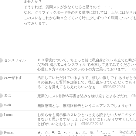
ませんか？
そうすれば、質問スレが少なくなると思うので・・・。
なお、グラフィックボード等のＰＣ環境に対しては、上記には記さ
このスレをこれから時々立てていく時に少しずつＰＣ環境について
っております。
センスフィル
ＰＣ環境について、ちょっと前に私自身がスレを立てた時があり
A)ｱｾｱｾ 掲示者→センスフィル で検索して見てみてくださ
心優しき方々のレスがスレの下の方に乗っております。
05
れーぜるす
活用していただけているようで、嬉しい限りです ありがとうござ
その後あった質問を加筆して、後日書かせていただくつもり
ることを覚えてもらえたらいいなぁ…
05/03/02 20:34
まほ
定期的にスレ削除&再書き込みを繰り返すとよさげだね
05
avoir
無限懲戒とは、無期限勧告というニュアンスでしょうか？
Lorna
お知らせも掲示板のスレひとつさえも読まない人がこのタイトルで
まないと思いますが しょうがくせいにもわかりやすくした
とばがいいとおもいます
05/03/02 22:18
Renren
★、☆、■、□、●、○、▲、△、※、ﾟ･*:.｡. .｡.:*･゜等の