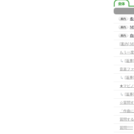
各
M
自
[案内]
もう一度
[返
音楽ファ
[返
★マビノ
[返
☆質問す
質問する
質問!!!!!