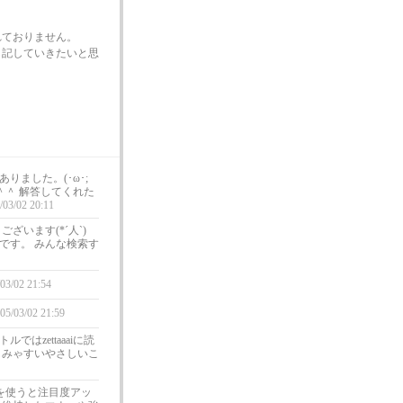
れておりません。
も記していきたいと思
ました。(･ω･;
い＾＾ 解答してくれた
/03/02 20:11
います(*´人`)
です。 みんな検索す
/03/02 21:54
05/03/02 21:59
はzettaaaiに読
しみゃすいやさしいこ
記号を使うと注目度アッ