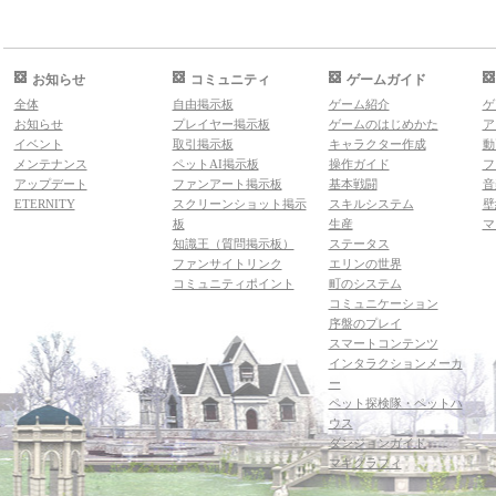
お知らせ
コミュニティ
ゲームガイド
全体
自由掲示板
ゲーム紹介
ゲ
お知らせ
プレイヤー掲示板
ゲームのはじめかた
ア
イベント
取引掲示板
キャラクター作成
動
メンテナンス
ペットAI掲示板
操作ガイド
フ
アップデート
ファンアート掲示板
基本戦闘
音
ETERNITY
スクリーンショット掲示
スキルシステム
壁
板
生産
マ
知識王（質問掲示板）
ステータス
ファンサイトリンク
エリンの世界
コミュニティポイント
町のシステム
コミュニケーション
序盤のプレイ
スマートコンテンツ
インタラクションメーカ
ー
ペット探検隊・ペットハ
ウス
ダンジョンガイド
マギグラフィ