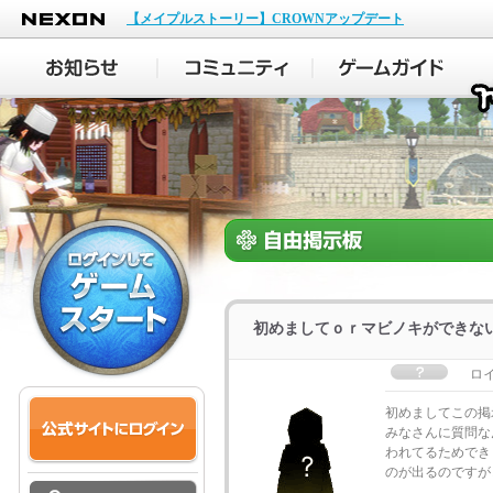
NEXON
【メイプルストーリー】CROWNアップデート
初めましてｏｒマビノキができない
ロ
初めましてこの掲
みなさんに質問な
われてるためでき
のが出るのですが