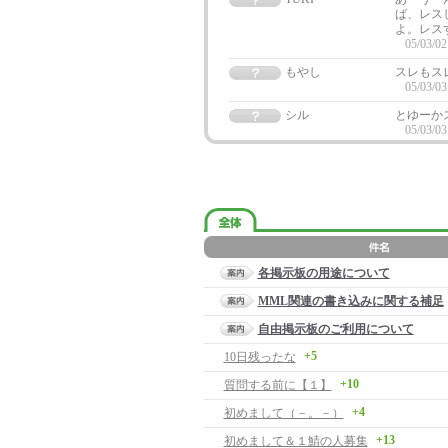
ば、レス
よ。レス
05/03/02
もやし
スレもス
05/03/03
シル
とゆーか
05/03/03
各掲示板の用途について
MML関連の書き込みに関する補足
自由掲示板のご利用について
+5
10日残ったな
+10
質問する前に【１】
+4
初めまして（－。－）
+13
初めまして＆１鯖の人募集