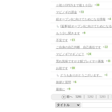
+10
☆祝☆OPENまで後１０日♪
+33
マビノギの課金
+4
続オープンβに向けてためになる情報
[返事]続オープンβに向けてためにな
+9
もう少し聞きます
+13
不安です
+22
ご自身の自己判断 自己責任です
+24
マビノギ?マギノビ？
+11
荒れ気味ですが２鯖プレイヤー募集
+10
お初です
+1
どうもありがとうございます。
+6
挨拶と質問
+9
最後に
前へ
5291
5292
5293