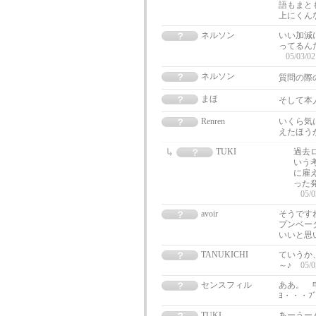
語もまと
上にくん
ネルソン
いい加減
ってるん
05/03/02
ネルソン
質問の際
まほ
そして本
Renren
いくら気
えたほう
TUKI
過去
いう考
に雇
った
05/0
avoir
そうです
プンベー
いいと思
TANUKICHI
ていうか
～♪
05/0
センスフィル
ああ。 申
ﾖ・・・ﾌﾞ
TUKI
あーうー