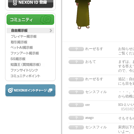
れーぜるす
お知らせ
ご覧くだ
おもて
まずは、
する答え
ので、今
れーぜるす
追記：自
にも目を
センスフィル
・・・。
から幼稚
ore
ｶｴﾚと
05/03/02
anago
そもそも
センスフィル
厨房以下
いよー。