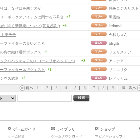
社は、なぜ口を塞ぐのか
特級ロジカリスト
+2
リーボックスアイテムに関する不具合
黒雪姫
+8
層に聞く新職業について(意見感謝!)
lltakutoll
 トテチチ
令和ちゃん
ーファイターの良いところ
fdsghh
+1
の炎の結び選択ボックス
フェリステア
+3
メロディックパペッティアのエコーマリオネットについて
アステア
+1
ーファイター習得クエスト
サニエリク
+5
シウス武器
レベッカ22
前へ
1
2
3
4
5
6
7
8
9
10
次へ
ゲームガイド
ライブラリ
ショップ
ゲーム紹介
ゲームダウンロード
マビノギショップ