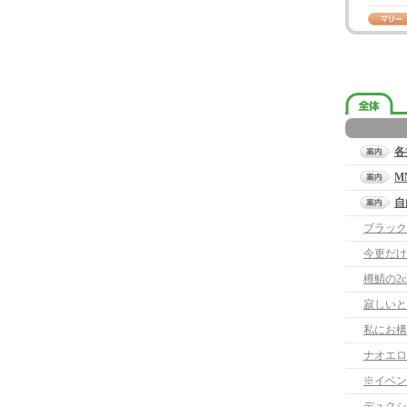
各
M
自
ブラック
今更だけ
樽鯖の2
寂しいと
ナオエロ
※イベン
デュクシ