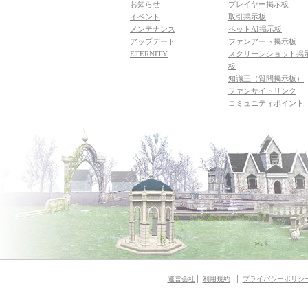
お知らせ
プレイヤー掲示板
イベント
取引掲示板
メンテナンス
ペットAI掲示板
アップデート
ファンアート掲示板
ETERNITY
スクリーンショット掲
板
知識王（質問掲示板）
ファンサイトリンク
コミュニティポイント
運営会社
利用規約
プライバシーポリシ