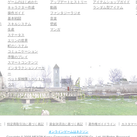
ゲームのはじめかた
アップデートヒストリー
アイテムショップガイド
キャラクター作成
動画
ランダム型アイテム
操作ガイド
ファンタジーラジオ
基本戦闘
音楽
示
スキルシステム
壁紙
生産
マンガ
ステータス
エリンの世界
町のシステム
コミュニケーション
序盤のプレイ
スマートコンテンツ
インタラクションメーカ
ー
ペット探検隊・ペットハ
ウス
ダンジョンガイド
マギグラフィ
ー
特定商取引法に基づく表記
資金決済法に基づく表記
著作権ガイドライン
カスタマー
オンラインゲームはネクソン
Copyright © 2009 NEXON Korea Corporation and NEXON Co., Ltd. All Rights Reserved.