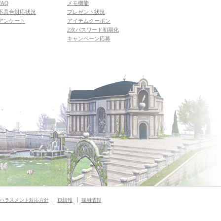
FAQ
メモ機能
不具合対応状況
プレゼント状況
アンケート
アイテムクーポン
2次パスワード初期化
キャンペーン応募
ハラスメント対応方針
IR情報
採用情報