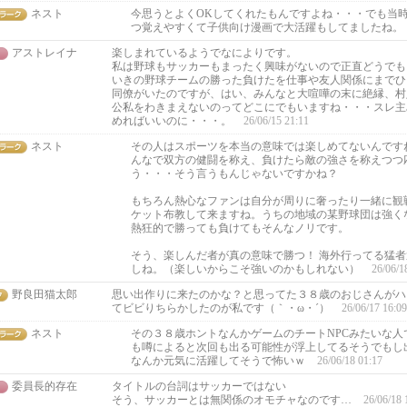
ネスト
今思うとよくOKしてくれたもんですよね・・・でも当
つ覚えやすくて子供向け漫画で大活躍もしてましたね。
アストレイナ
楽しまれているようでなによりです。
私は野球もサッカーもまったく興味がないので正直どうでも
いきの野球チームの勝った負けたを仕事や友人関係にまでひ
同僚がいたのですが、はい、みんなと大喧嘩の末に絶縁、村
公私をわきまえないのってどこにでもいますね・・・スレ主
めればいいのに・・・。
26/06/15 21:11
ネスト
その人はスポーツを本当の意味では楽しめてないんです
んなで双方の健闘を称え、負けたら敵の強さを称えつつ
う・・・そう言うもんじゃないですかね？
もちろん熱心なファンは自分が周りに奢ったり一緒に観
ケット布教して来ますね。うちの地域の某野球団は強く
熱狂的で勝っても負けてもそんなノリです。
そう、楽しんだ者が真の意味で勝つ！ 海外行ってる猛
しね。（楽しいからこそ強いのかもしれない）
26/06/1
野良田猫太郎
思い出作りに来たのかな？と思ってた３８歳のおじさんがハ
てビビりちらかしたのが私です（｀・ω・´）
26/06/17 16:09
ネスト
その３８歳ホントなんかゲームのチートNPCみたいな人
も噂によると次回も出る可能性が浮上してるそうでもし
なんか元気に活躍してそうで怖いｗ
26/06/18 01:17
委員長的存在
タイトルの台詞はサッカーではない
そう、サッカーとは無関係のオモチャなのです…
26/06/18 