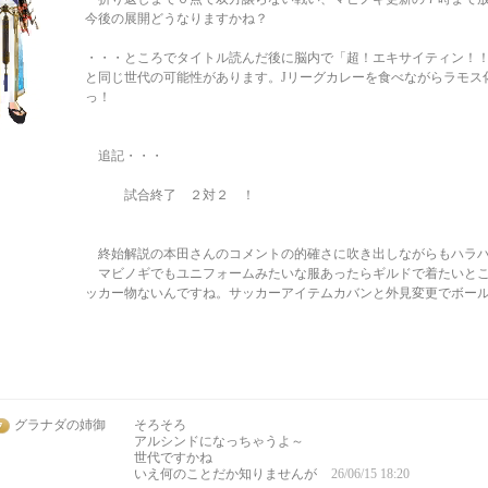
今後の展開どうなりますかね？
・・・ところでタイトル読んだ後に脳内で「超！エキサイティン！
と同じ世代の可能性があります。Jリーグカレーを食べながらラモス
っ！
追記・・・
試合終了 ２対２ ！
終始解説の本田さんのコメントの的確さに吹き出しながらもハラハ
マビノギでもユニフォームみたいな服あったらギルドで着たいとこ
ッカー物ないんですね。サッカーアイテムカバンと外見変更でボー
グラナダの姉御
そろそろ
アルシンドになっちゃうよ～
世代ですかね
いえ何のことだか知りませんが
26/06/15 18:20