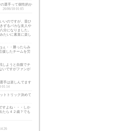
時の選手って個性的か
26/06/18 01:05
いいのですが、昔ひ
きずるバカな友人や
八分になりました。
みたいに素直に楽し
ねぇ・・勝ったらみ
応援したチームを労
戦しようと自腹でチ
ないですがファンが
者選手は楽しんでます
8 01:14
ットトリック決めて
ですよね・・・しか
出たら４２歳？でも
14:26