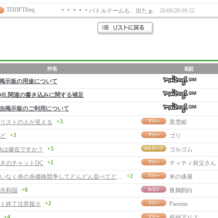
TDDFTfreq
＊＊＊＊＊バトルドームも、出たぁ
26/06/20 09:32
掲示板の用途について
ML関連の書き込みに関する補足
由掲示板のご利用について
+3
リストの人が見える
黒雪姫
+3
ど
ゴリ
+5
chは健在ですか？
ゴルゴム
+1
きのチャットDC
ティティ叔父さん
+2
私にお構いなく炎の糸価格競争してどんどん並べてどうぞ。
米の俵屋
+6
共和国
夜鵜飼白
+2
ト終了注意報※
Paeonia
+4
探偵アリス