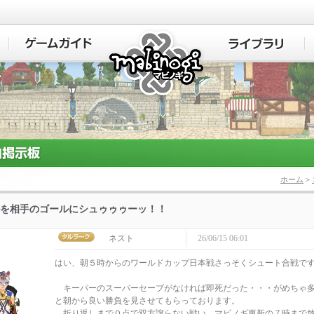
マビノギ
ホーム
>
を相手のゴールにシュゥゥゥーッ！！
ネスト
26/06/15 06:01
はい、朝５時からのワールドカップ日本戦さっそくシュート合戦で
キーパーのスーパーセーブがなければ即死だった・・・がめちゃ多
と朝から良い勝負を見させてもらっております。
折り返しまで０点で双方譲らない戦い、マビノギ更新の７時まで放