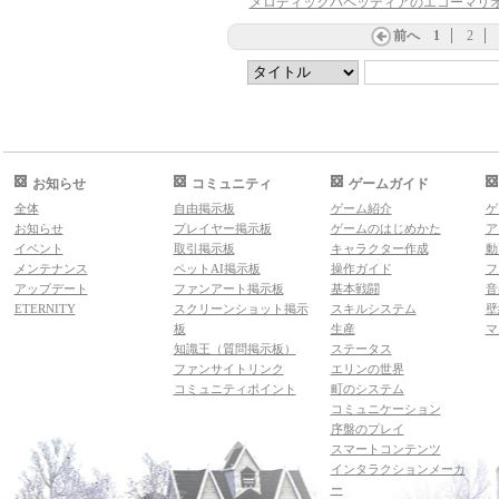
前へ
1
2
お知らせ
コミュニティ
ゲームガイド
全体
自由掲示板
ゲーム紹介
ゲ
お知らせ
プレイヤー掲示板
ゲームのはじめかた
ア
イベント
取引掲示板
キャラクター作成
動
メンテナンス
ペットAI掲示板
操作ガイド
フ
アップデート
ファンアート掲示板
基本戦闘
音
ETERNITY
スクリーンショット掲示
スキルシステム
壁
板
生産
マ
知識王（質問掲示板）
ステータス
ファンサイトリンク
エリンの世界
コミュニティポイント
町のシステム
コミュニケーション
序盤のプレイ
スマートコンテンツ
インタラクションメーカ
ー