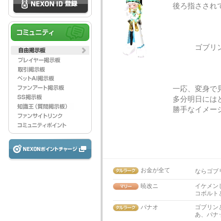
後ろ指さされ
ゴブリンと
一応、変身で
多分明日には
勝手なイメー
お金が全て
ならゴブ
暁改ニ
イケメン
コボルト
パナオ
ゴブリン
あ、パナ