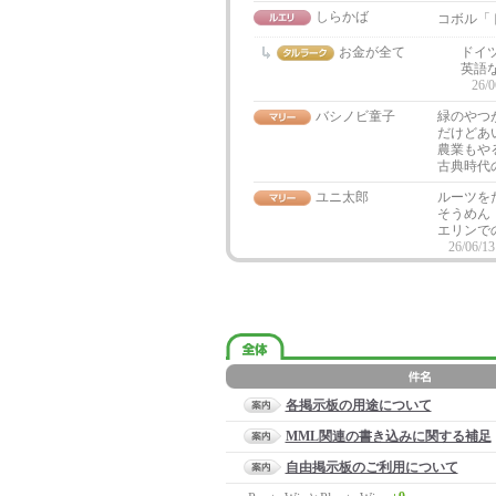
しらかば
コボル「
お金が全て
ドイツ
英語な
26/0
バシノビ童子
緑のやつ
だけどあ
農業もや
古典時代
ユニ太郎
ルーツを
そうめん
エリンで
26/06/13
各掲示板の用途について
MML関連の書き込みに関する補足
自由掲示板のご利用について