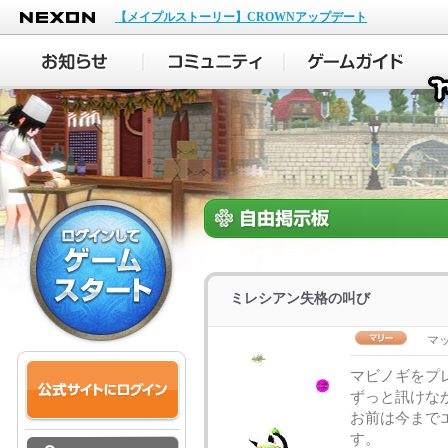
NEXON
【メイプルストーリー】CROWNアップデート
ミレシアン失格の叫び
マ
マビノギをプ
ずっと訊けな
お前は今まで
す。