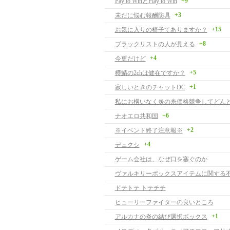
+9
Pay to WinとPlay to Win
+3
未だに悩む報酬防具
+15
お気に入りの椅子てありますか？
+8
ブラックリストの人が見える
+4
今更だけど
+5
樽鯖の2chは健在ですか？
+1
寂しいときのチャットDC
+6
ナオエロ共和国
+2
※イベント終了注意報※
+4
デュクシ
ゲーム会社は、なぜ口を塞ぐのか
ヴァルキリーボックスアイテムに関する
ドテトテ トテチチ
ヒューリーファイターの良いところ
+1
アルカナの炎の結び選択ボックス