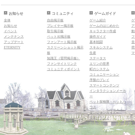
お知らせ
コミュニティ
ゲームガイド
全体
自由掲示板
ゲーム紹介
ゲ
お知らせ
プレイヤー掲示板
ゲームのはじめかた
ア
イベント
取引掲示板
キャラクター作成
動
メンテナンス
ペットAI掲示板
操作ガイド
フ
アップデート
ファンアート掲示板
基本戦闘
音
ETERNITY
スクリーンショット掲示
スキルシステム
壁
板
生産
マ
知識王（質問掲示板）
ステータス
ファンサイトリンク
エリンの世界
コミュニティポイント
町のシステム
コミュニケーション
序盤のプレイ
スマートコンテンツ
インタラクションメーカ
ー
ペット探検隊・ペットハ
ウス
ダンジョンガイド
マギグラフィ