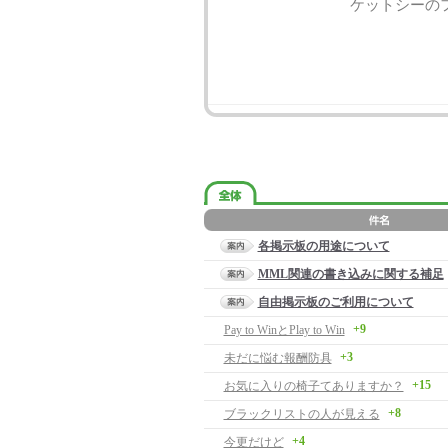
ケットシーの
各掲示板の用途について
MML関連の書き込みに関する補足
自由掲示板のご利用について
+9
Pay to WinとPlay to Win
+3
未だに悩む報酬防具
+15
お気に入りの椅子てありますか？
+8
ブラックリストの人が見える
+4
今更だけど