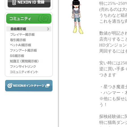
特に25%~2
(売れるのは大体1
うちわなど箱
これを適当な
数値が明記さ
店売りするこ
HDダンジョ
周回するには
安い時には25
逆に買い手多
つきます
・星つき魔道
・ハンマー・木
※他にも探せ
う！
探検経験値に
特に猫島ダン