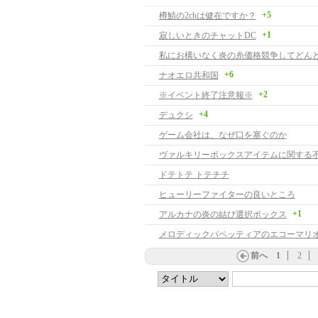
+5
樽鯖の2chは健在ですか？
+1
寂しいときのチャットDC
+6
ナオエロ共和国
+2
※イベント終了注意報※
+4
デュクシ
ゲーム会社は、なぜ口を塞ぐのか
ヴァルキリーボックスアイテムに関する
ドテトテ トテチチ
ヒューリーファイターの良いところ
+1
アルカナの炎の結び選択ボックス
前へ
1
2