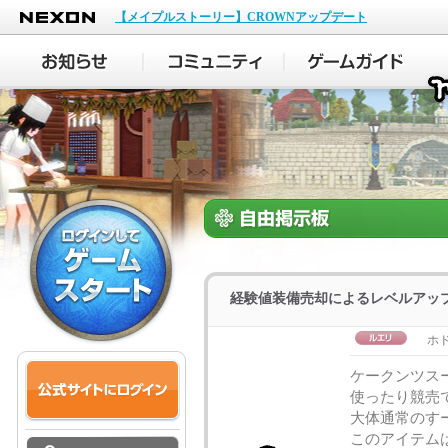
NEXON
【メイプルストーリー】CROWNアップデート
経験値装備売却によるレベルアッ
ホ
ケークンツス
使ったり競売
大体通常のす
このアイテム