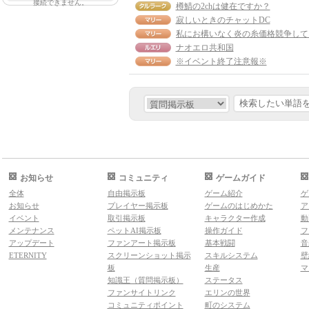
接続できません。
樽鯖の2chは健在ですか？
寂しいときのチャットDC
ナオエロ共和国
※イベント終了注意報※
お知らせ
コミュニティ
ゲームガイド
全体
自由掲示板
ゲーム紹介
ゲ
お知らせ
プレイヤー掲示板
ゲームのはじめかた
ア
イベント
取引掲示板
キャラクター作成
動
メンテナンス
ペットAI掲示板
操作ガイド
フ
アップデート
ファンアート掲示板
基本戦闘
音
ETERNITY
スクリーンショット掲示
スキルシステム
壁
板
生産
マ
知識王（質問掲示板）
ステータス
ファンサイトリンク
エリンの世界
コミュニティポイント
町のシステム