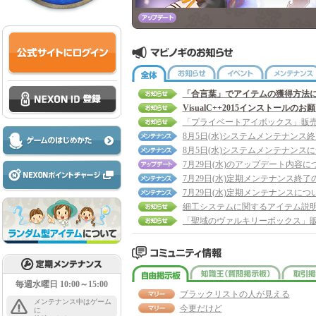
全体
お知らせ
イベント
「合言葉」でアイテムの獲得方法
VisualC++2015インストールのお
「プライベートアイボックス」販
8月5日(水)システムメンテナンス
8月5日(水)システムメンテナンス
7月29日(水)のアップデート内容に
7月29日(水)定期メンテナンス終了
7月29日(水)定期メンテナンスにつ
細工システムに関するアイテム説
自由掲示板
知識王
毎週水曜日 10:00～15:00
ブラックリストの人が見える
メンテナンス中はゲーム
今更だけど
に