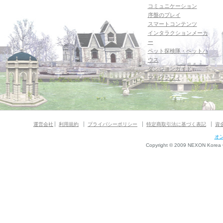
コミュニケーション
序盤のプレイ
スマートコンテンツ
インタラクションメーカ
ー
ペット探検隊・ペットハ
ウス
ダンジョンガイド
マギグラフィ
運営会社
利用規約
プライバシーポリシー
特定商取引法に基づく表記
資
オ
Copyright © 2009 NEXON Korea Co