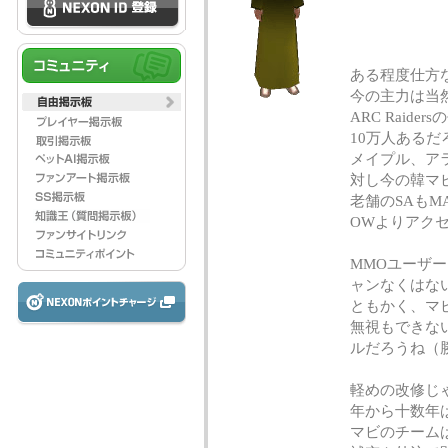
ある程度仕方
今の主力は当然メ
ARC Raid
10万人あるだ
メイプル、ア
対し今の韓マビ
老舗のSAもM
OWよりアク
MMOユーザー
ャンなくはな
ともかく、マ
無視もできな
ルだろうね（
軽めの改修じ
年から十数年
マビのチーム