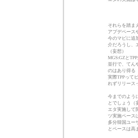
それらを踏ま
アプデペース
今のマビに追
介だろうし、
（妄想）
MGS:GZと
並行で、てん
のはあり得る
実際TPPっ
れずリリース
今までのよう
とでしょう（
エタ実施して
ツ実施ペース
多分韓国ユー
とペースは高