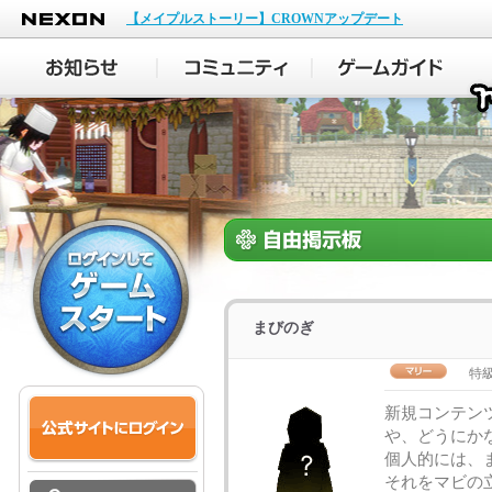
NEXON
【メイプルストーリー】CROWNアップデート
まびのぎ
特
新規コンテン
や、どうにか
個人的には、
それをマビの