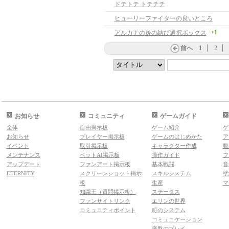
ドテトテ トテチチ
ヒューリーファイターの良いところ
+1
アルカナの炎の結び選択ボックス
前へ
1
2
お知らせ
コミュニティ
ゲームガイド
全体
自由掲示板
ゲーム紹介
ゲ
お知らせ
プレイヤー掲示板
ゲームのはじめかた
ア
イベント
取引掲示板
キャラクター作成
動
メンテナンス
ペットAI掲示板
操作ガイド
フ
アップデート
ファンアート掲示板
基本戦闘
音
ETERNITY
スクリーンショット掲示
スキルシステム
壁
板
生産
マ
知識王（質問掲示板）
ステータス
ファンサイトリンク
エリンの世界
コミュニティポイント
町のシステム
コミュニケーション
序盤のプレイ