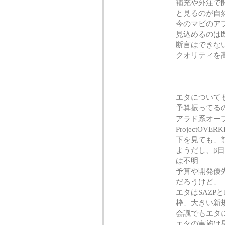
補充や外注で
と見るのが自
今のマビのア
見込めるのは
断言はできな
クオリティを
エタについて
予算振ってる
アラド系オープ
ProjectO
下を見ても、
ようだし、β
は不明
予算や開発優
だろうけど、
エタはSAZPと
枠、大きい新
会議でもエタ
エタの実施は早