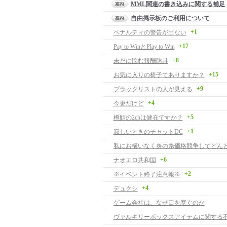
MML関連の書き込みに関する補足
自由掲示板のご利用について
+1
ペナルティの警告が出ない
+17
Pay to WinとPlay to Win
+8
未だに悩む報酬防具
+15
お気に入りの椅子てありますか？
+9
ブラックリストの人が見える
+4
今更だけど
+5
樽鯖の2chは健在ですか？
+1
寂しいときのチャットDC
+6
ナオエロ共和国
+2
※イベント終了注意報※
+4
デュクシ
ゲーム会社は、なぜ口を塞ぐのか
ヴァルキリーボックスアイテムに関する