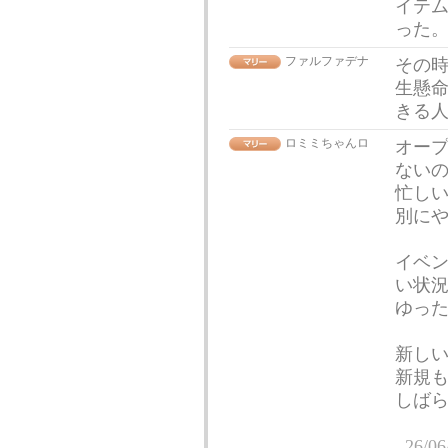
イテ
った
ファルファデナ
その
生懸
きる
ロミミちゃんロ
オー
ない
忙し
別に
イベ
い状
ゆっ
新し
新規
しば
26/06