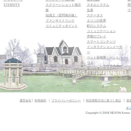
ETERNITY
スクリーンショット掲示
スキルシステム
壁
板
生産
マ
知識王（質問掲示板）
ステータス
ファンサイトリンク
エリンの世界
コミュニティポイント
町のシステム
コミュニケーション
序盤のプレイ
スマートコンテンツ
インタラクションメーカ
ー
ペット探検隊・ペットハ
ウス
ダンジョンガイド
マギグラフィ
運営会社
利用規約
プライバシーポリシー
特定商取引法に基づく表記
資
オ
Copyright © 2009 NEXON Korea Co