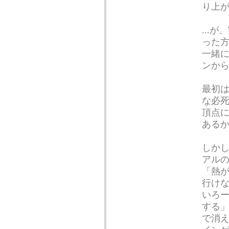
り上
...
った
一緒
ンか
最初は
な必
頂点
ある
しかし
アル
「熱
行け
いろー
する
で消