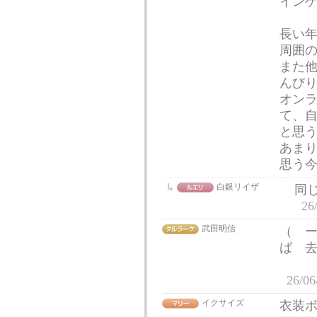
イン
長い
周囲
また
んび
オン
て、
と思
あま
思う
白銀リイザ
同
26
武田明信
（ 
ば 
ただ
26/06
イクサイズ
衣装