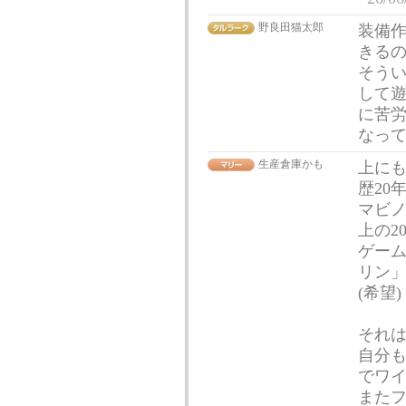
野良田猫太郎
装備
きる
そう
して
に苦
なっ
生産倉庫かも
上にも
歴20
マビノ
上の2
ゲー
リン
(希望)
それ
自分も
でワ
また