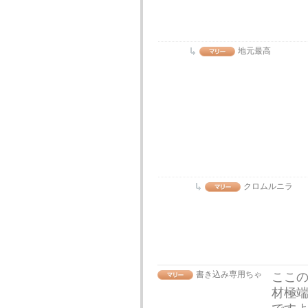
地元最高
クロムルニラ
書き込み専用ちゃ
ここの
材極