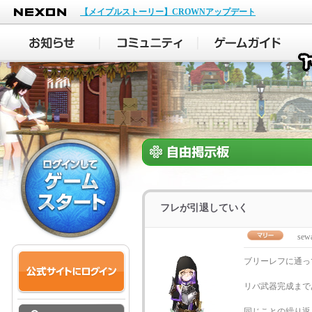
NEXON
【メイプルストーリー】CROWNアップデート
フレが引退していく
sew
ブリーレフに通っ
リバ武器完成まで
同じことの繰り返