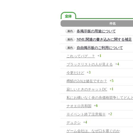
各掲示板の用途について
MML関連の書き込みに関する補足
自由掲示板のご利用について
+1
これってバグ…？
+4
ブラックリストの人が見える
+3
今更だけど
+5
樽鯖の2chは健在ですか？
+1
寂しいときのチャットDC
+6
ナオエロ共和国
+2
※イベント終了注意報※
+4
デュクシ
ゲーム会社は、なぜ口を塞ぐのか