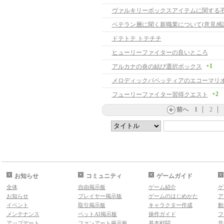
ヴァルキリーボックスアイテムに関する
ベテラン層に聞く新職業について(意見感謝
ドテトテ トテチチ
ヒューリーファイターの良いところ
+1
アルカナの炎の結び選択ボックス
+2
フューリーファイター習得クエスト
前へ
1
2
お知らせ
コミュニティ
ゲームガイド
全体
自由掲示板
ゲーム紹介
ゲ
お知らせ
プレイヤー掲示板
ゲームのはじめかた
ア
イベント
取引掲示板
キャラクター作成
動
メンテナンス
ペットAI掲示板
操作ガイド
フ
アップデート
ファンアート掲示板
基本戦闘
音