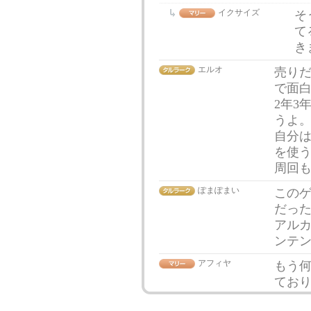
イクサイズ
そ
て
き
エルオ
売り
で面
2年3
うよ
自分
を使
周回
ぽまぽまい
このゲ
だっ
アルカ
ンテ
アフィヤ
もう
てお