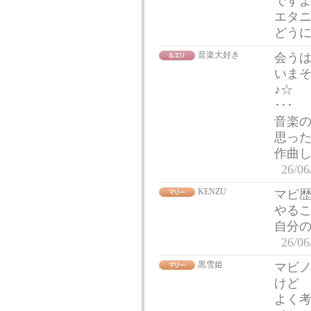
です
エタ
どう
音楽大好き
会うは
いま
♪☆
･･･
音楽
思っ
作曲し
26/06
KENZU
マビ
やる
自分
26/06
黒雪姫
マビ
けど
よく