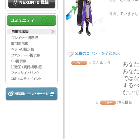
引退していきまし
51個
のコメントを全部表示
クロムルニラ
あな
あな
では
する
ない
地元最高