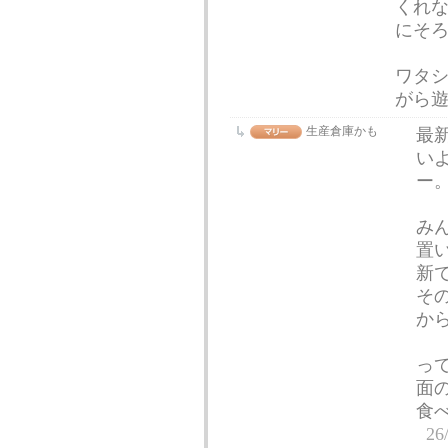
くれ
にそ
ワタ
がら
生産倉庫かも
最
い
ー
み
置
新
そ
から
っ
面
食
26