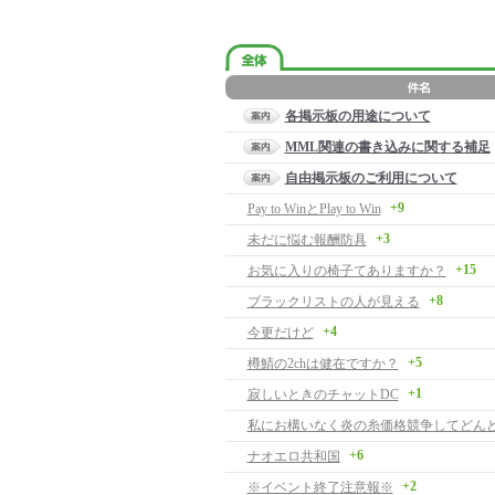
各掲示板の用途について
MML関連の書き込みに関する補足
自由掲示板のご利用について
+9
Pay to WinとPlay to Win
+3
未だに悩む報酬防具
+15
お気に入りの椅子てありますか？
+8
ブラックリストの人が見える
+4
今更だけど
+5
樽鯖の2chは健在ですか？
+1
寂しいときのチャットDC
+6
ナオエロ共和国
+2
※イベント終了注意報※