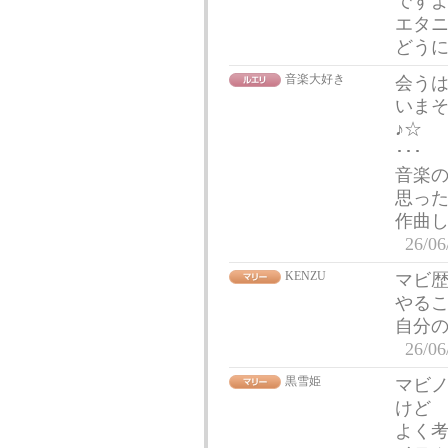
です
エタ
どう
音楽大好き
会うは
いま
♪☆
･･･
音楽
思っ
作曲し
26/06
KENZU
マビ
やる
自分
26/06
黒雪姫
マビ
けど
よく