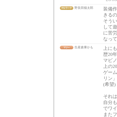
野良田猫太郎
装備
きる
そう
して
に苦
なっ
生産倉庫かも
上にも
歴20
マビノ
上の2
ゲー
リン
(希望)
それ
自分も
でワ
また