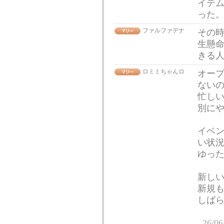
イテ
った
ファルファデナ
その
生懸
きる
ロミミちゃんロ
オー
ない
忙し
別に
イベ
い状
ゆっ
新し
新規
しば
26/06