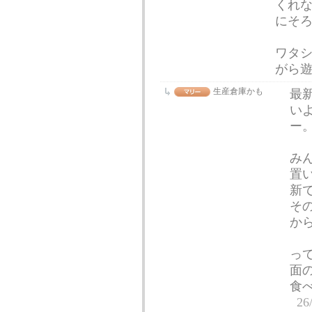
くれ
にそ
ワタ
がら
生産倉庫かも
最
い
ー
み
置
新
そ
から
っ
面
食
26