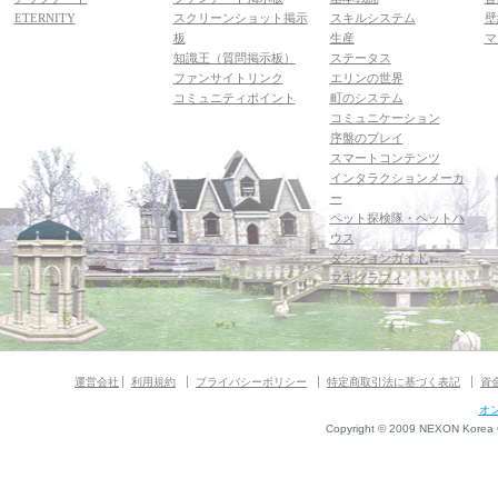
ETERNITY
スクリーンショット掲示
スキルシステム
壁
板
生産
マ
知識王（質問掲示板）
ステータス
ファンサイトリンク
エリンの世界
コミュニティポイント
町のシステム
コミュニケーション
序盤のプレイ
スマートコンテンツ
インタラクションメーカ
ー
ペット探検隊・ペットハ
ウス
ダンジョンガイド
マギグラフィ
運営会社
利用規約
プライバシーポリシー
特定商取引法に基づく表記
資
オ
Copyright © 2009 NEXON Korea Co