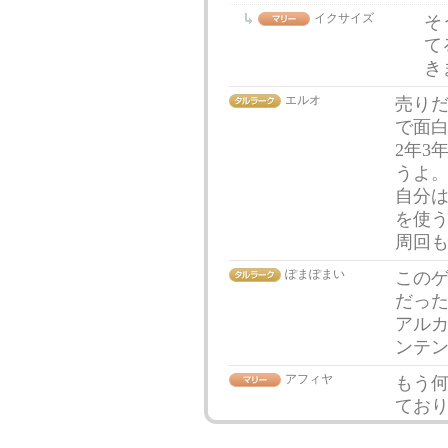
イクサイズ
そ
て
き
エルオ
売り
で面
2年3
うよ
自分
を使
周回
ぽまぽまい
このゲ
だっ
アルカ
ンテ
アフィヤ
もう
てお