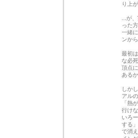
り上
...
った
一緒
ンか
最初は
な必
頂点
ある
しかし
アル
「熱
行け
いろー
する
で消