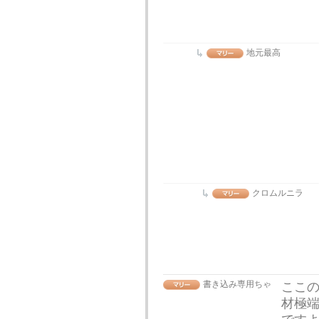
地元最高
クロムルニラ
書き込み専用ちゃ
ここの
材極