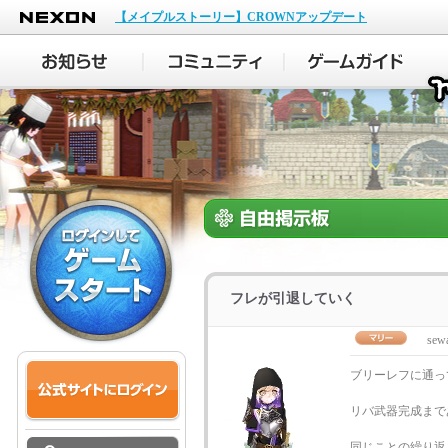
NEXON
【メイプルストーリー】CROWNアップデート
フレが引退していく
sew
ブリーレフに通っ
リバ武器完成まで
同じことの繰り返