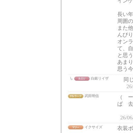
イン
長い
周囲
また
んび
オン
て、
と思
あま
思う
白銀リイザ
同
26
武田明信
（ 
ば 
ただ
26/06
イクサイズ
衣装