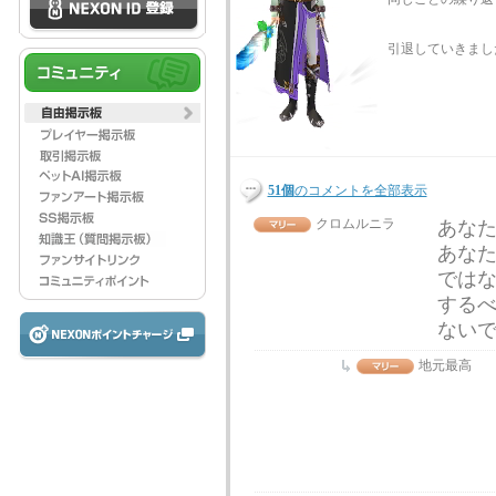
引退していきまし
51個
のコメントを全部表示
クロムルニラ
あな
あな
では
する
ない
地元最高