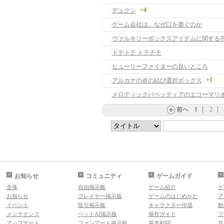
+4
デュクシ
ゲーム会社は、なぜ口を塞ぐのか
ヴァルキリーボックスアイテムに関する
ドテトテ トテチチ
ヒューリーファイターの良いところ
+1
アルカナの炎の結び選択ボックス
前へ
1
2
お知らせ
コミュニティ
ゲームガイド
全体
自由掲示板
ゲーム紹介
ゲ
お知らせ
プレイヤー掲示板
ゲームのはじめかた
ア
イベント
取引掲示板
キャラクター作成
動
メンテナンス
ペットAI掲示板
操作ガイド
フ
アップデート
ファンアート掲示板
基本戦闘
音