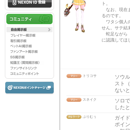
ト。
なお、現在ま
るのです。
ワタシ個人の
せん。サテ結
蛇足ながら「
に認識してほ
トリコサ
ソウ
スト
ない
スネイク
ソロ
した
ぷりむぅ
ガイド
ポイ