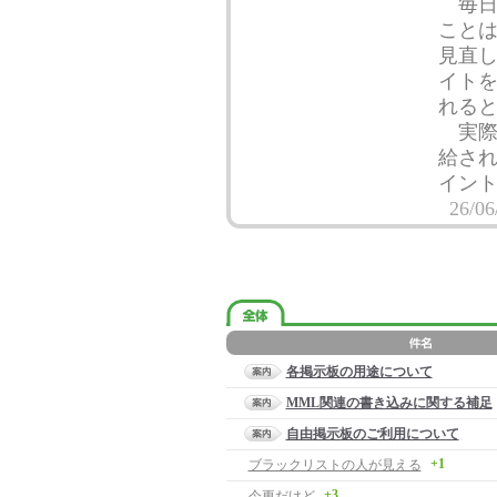
毎日
こと
見直
イトを
れる
実際
給され
イン
26/06
各掲示板の用途について
MML関連の書き込みに関する補足
自由掲示板のご利用について
+1
ブラックリストの人が見える
+3
今更だけど