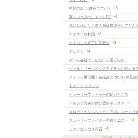
+5
樽鯖の2chは健在ですか？
+1
寂しいときのチャットDC
+6
ナオエロ共和国
+2
※イベント終了注意報※
+4
デュクシ
ゲーム会社は、なぜ口を塞ぐのか
ヴァルキリーボックスアイテムに関する
ベテラン層に聞く新職業について(意見感謝
ドテトテ トテチチ
ヒューリーファイターの良いところ
+1
アルカナの炎の結び選択ボックス
+1
フューリーファイター習得クエスト
+5
ファーガシウス武器