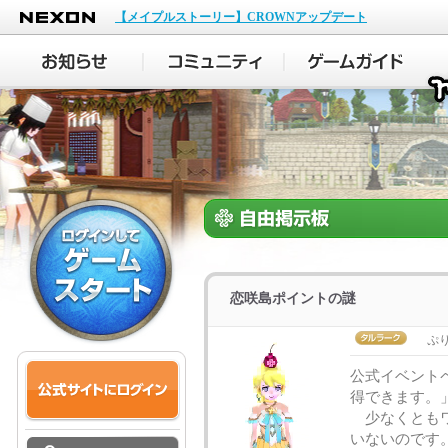
NEXON
【メイプルストーリー】CROWNアップデート
恋咲島ポイントの謎
ぷ
公式イベント
得できます。
少なくともワ
いないのです。