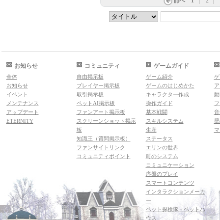
前へ
1
2
お知らせ
コミュニティ
ゲームガイド
全体
自由掲示板
ゲーム紹介
ゲ
お知らせ
プレイヤー掲示板
ゲームのはじめかた
ア
イベント
取引掲示板
キャラクター作成
動
メンテナンス
ペットAI掲示板
操作ガイド
フ
アップデート
ファンアート掲示板
基本戦闘
音
ETERNITY
スクリーンショット掲示
スキルシステム
壁
板
生産
マ
知識王（質問掲示板）
ステータス
ファンサイトリンク
エリンの世界
コミュニティポイント
町のシステム
コミュニケーション
序盤のプレイ
スマートコンテンツ
インタラクションメーカ
ー
ペット探検隊・ペットハ
ウス