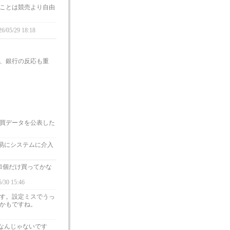
ことは競売より自由
26/05/29 18:18
、銀行の反応も重
買データを公表した
易にシステムに介入
1個だけ買ってかな
・
5/30 15:46
ます。設定ミスでうっ
るかもですね。
なんじゃないです