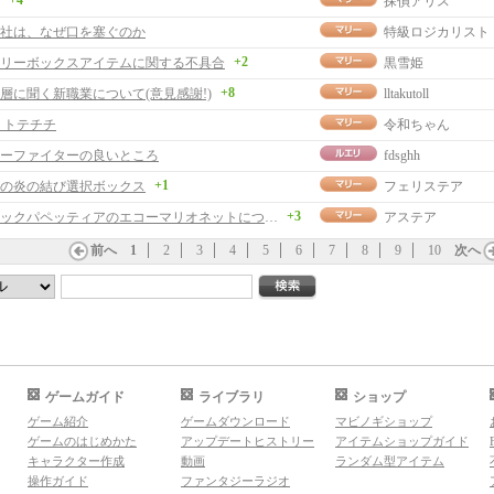
+4
探偵アリス
社は、なぜ口を塞ぐのか
特級ロジカリスト
+2
リーボックスアイテムに関する不具合
黒雪姫
+8
層に聞く新職業について(意見感謝!)
lltakutoll
 トテチチ
令和ちゃん
ーファイターの良いところ
fdsghh
+1
の炎の結び選択ボックス
フェリステア
+3
メロディックパペッティアのエコーマリオネットについて
アステア
前へ
1
2
3
4
5
6
7
8
9
10
次へ
ゲームガイド
ライブラリ
ショップ
ゲーム紹介
ゲームダウンロード
マビノギショップ
ゲームのはじめかた
アップデートヒストリー
アイテムショップガイド
キャラクター作成
動画
ランダム型アイテム
操作ガイド
ファンタジーラジオ