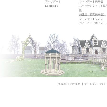
アップデート
ファンアート掲示板
ETERNITY
スクリーンショット掲
板
知識王（質問掲示板）
ファンサイトリンク
コミュニティポイント
運営会社
利用規約
プライバシーポリシ