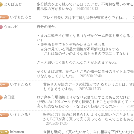
とりばぁど
多分競売をよく触っているほうだけど、不可解な思いをする
掲示板の方が多いかな
26/05/29 18:13
いずもたると
プレイ歴長い方は不可解な経験が豊富そうですね…。
ウェルピ
自分の場合、
・まれに競売所が重くなる（なぜかゲーム自体も重くなるし
い）
・競売所を見てると何故かいきなり落ちる
・自分の見ている商品の価格が不可解な動きをする
（これは気のせいのような感もあるので気にしてない）
ざっと思いつく限り今こんなことがおきますかね。
そういえば以前、黄色いところが勝手に自分のサイト上で売
りなんもしてましたね。
26/05/30 02:40
いずもたると
黄色さんが販売データの閲覧ができるということは、容
もできそうですね。
26/05/30 17:33
高田優
ロナ弁を市場価格よりかなり安価で出すことあるのだけど、
り安いのに100ゴールド安く転売されることが最近多くて・
高く転売ならわかる・・なぜ安く転売してるのか・・
26/0
いずもたると
転売B〇Tも普通に居るらしいような話聞いたことあり
かりB〇Tが高く買って安く売ってる…なんてこともあ
26/05/30 17:35
kahraman
今後も継続して買いたいから、単に相場を下げたいだけ