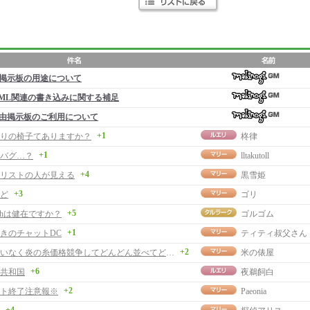
掲示板の用途について
ML関連の書き込みに関する補足
由掲示板のご利用について
+1
りの椅子てありますか？
柊律
+1
バグ…？
lltakutoll
+4
リストの人が見える
黒雪姫
+3
ど
ゴリ
+5
chは健在ですか？
ゴルゴム
+1
きのチャットDC
ティティ叔父さん
+2
私にお構いなく炎の糸価格競争してどんどん並べてどうぞ。
米の俵屋
+6
共和国
夜鵜飼白
+2
ト終了注意報※
Paeonia