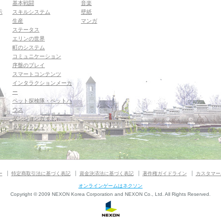
基本戦闘
音楽
示
スキルシステム
壁紙
生産
マンガ
ステータス
エリンの世界
町のシステム
コミュニケーション
序盤のプレイ
スマートコンテンツ
インタラクションメーカ
ー
ペット探検隊・ペットハ
ウス
ダンジョンガイド
マギグラフィ
ー
特定商取引法に基づく表記
資金決済法に基づく表記
著作権ガイドライン
カスタマー
オンラインゲームはネクソン
Copyright © 2009 NEXON Korea Corporation and NEXON Co., Ltd. All Rights Reserved.