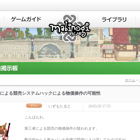
マビノギ
ホーム
>
による競売システムハックによる物価操作の可能性
いずもたると
26/05/29 17:55
こんばんわ。
第三者による競売の物価操作が疑われます。
数日前から人形カバンを安価で競売に３つ流してたのですが、