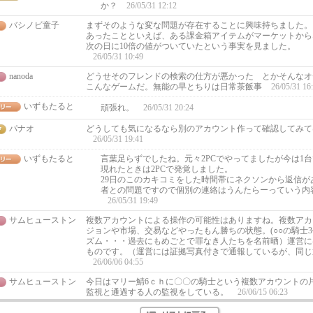
か？
26/05/31 12:12
バシノビ童子
まずそのような変な問題が存在することに興味持ちました。
あったことといえば、ある課金箱アイテムがマーケットから
次の日に10倍の値がついていたという事実を見ました。
26/05/31 10:49
nanoda
どうせそのフレンドの検索の仕方が悪かった とかそんなオ
こんなゲームだ。無能の早とちりは日常茶飯事
26/05/31 16
いずもたると
頑張れ。
26/05/31 20:24
パナオ
どうしても気になるなら別のアカウント作って確認してみて
26/05/31 19:41
いずもたると
言葉足らずでしたね。元々2PCでやってましたが今は1
現れたときは2PCで発覚しました。
29日のこのカキコミをした時間帯にネクソンから返信が
者との問題ですので個別の連絡はうんたらーっていう内
26/05/31 19:49
サムヒューストン
複数アカウントによる操作の可能性はありますね。複数アカ
ジョンや市場、交易などやったもん勝ちの状態。(○○の騎士
ズム・・・過去にもめごとで罪なき人たちを名前晒）運営に
ものです。（運営には証拠写真付きで通報しているが、同じ
26/06/06 04:55
サムヒューストン
今日はマリー鯖6ｃｈに〇〇の騎士という複数アカウントの
監視と通過する人の監視をしている。
26/06/15 06:23