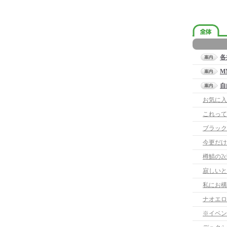
各
M
自
お気に入
これって
ブラック
今更だけ
樽鯖の2
寂しいと
ナオエロ
※イベン