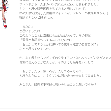
フレンドから「人形カバン売れたんだね」と言われました。
え？ と思い競売画面を見てみると売れておらず、
私の安価で設定した価格のアイテムが、フレンドの競売画面からは
確認できない状態でした。
「またか」
と思いましたね。
このようなことは過去にもたびたびあって、その都度
『運営が市場操作してるんじゃないの？
もしかしてタラとかに沸いてる業者も運営の自作自演？』
などと思っていました。
が、よく考えたらマビノギのクライアントはハッキングの穴がスカ
普通に使えるとかなんとか。そのような話を思い出して
「もしかしたら、第三者が介入してるんじゃ？」
と思うようになり、ネクソンに問い合わせを出してみました。
みなさん、競売で不可解な思いをしたことは無いですか？