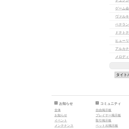
デュクシ
ゲーム会
ヴァルキ
ベテラン
ドテトテ
ヒューリ
アルカナ
お知らせ
コミュニティ
全体
自由掲示板
お知らせ
プレイヤー掲示板
イベント
取引掲示板
メンテナンス
ペットAI掲示板