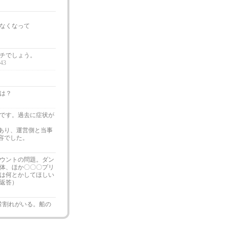
なくなって
チでしょう。
:43
は？
台です。過去に症状が
あり、運営側と当事
容でした。
ウントの問題。ダン
3体、ほか〇〇〇プリ
は何とかしてほしい
返答）
片割れがいる。船の