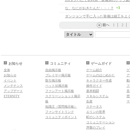
2chダンバにて衣料系・装備系のゲリラ露
+3
な、なにがおきたんだ・・・？
ダンジョンで手に入った装備は細工をよ
前へ
1
2
お知らせ
コミュニティ
ゲームガイド
全体
自由掲示板
ゲーム紹介
ゲ
お知らせ
プレイヤー掲示板
ゲームのはじめかた
ア
イベント
取引掲示板
キャラクター作成
動
メンテナンス
ペットAI掲示板
操作ガイド
フ
アップデート
ファンアート掲示板
基本戦闘
音
ETERNITY
スクリーンショット掲示
スキルシステム
壁
板
生産
マ
知識王（質問掲示板）
ステータス
ファンサイトリンク
エリンの世界
コミュニティポイント
町のシステム
コミュニケーション
序盤のプレイ