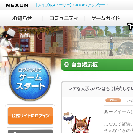
NEXON
【メイプルストーリー】CROWNアップデート
レアな人形カバンはもう販売しな
い
あーアイテム
…なんて経験
そんなときの