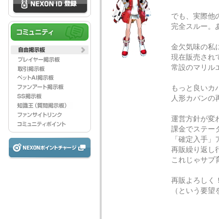
でも、実際他
完全スルー。
金欠気味の私
現在販売され
常設のマリル
もっと良いカ
人形カバンの
運営方針が変
課金でステー
「確定入手」
再販繰り返し
これじゃサブ
再販よろしく
（という要望