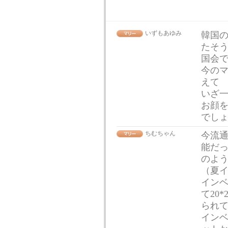
いずもあゆみ
韓国
たそ
国会で
今の
えて
いざ
お顔
でし
ちむちゃん
今流
能だ
のよ
（夏
イン
て20
られ
イン