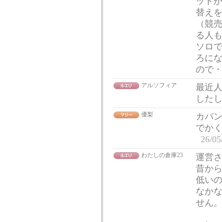
ット
替え
（競
る人
ソロ
ろに
ので
アルソフィア
最近
した
優梨
カバ
でか
26/05
わたしの倉庫23
運営さ
昔か
低い
なか
せん