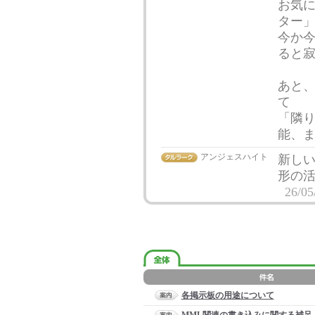
お気に
ター
今か今
ると寂
あと
て
「隣
能、ま
アンジェスハイト
新し
形の
26/05
各掲示板の用途について