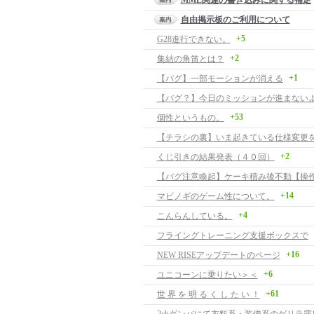
MML関連の書き込みに関する補足
自由掲示板のご利用について
+5
G28進行できない。
+2
集結の角笛とは？
+1
【バグ】一部モーションが消える
【バグ？】今日のミッションが進まない
+53
個性というもの。
【チラシの裏】いま起きている仕様変更
+2
くじ引きの結果発表（４０回）
+14
マビノギのゲーム性について。
+4
こんらんしている。
フライングトレーニング支援ボックスで
+16
NEW RISEアップデートのページ
+6
ユニコーンに乗りたい＞＜
+61
世 界 を 明 る く し た い ！