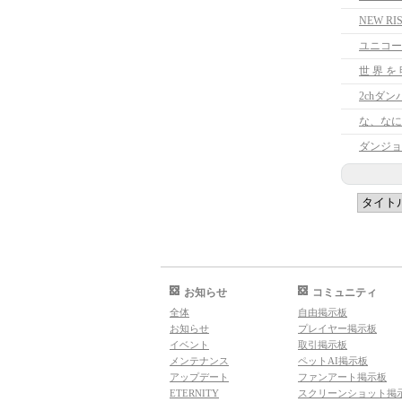
NEW 
ユニコー
世 界 を 
2chダ
な、なに
ダンジョ
お知らせ
コミュニティ
全体
自由掲示板
お知らせ
プレイヤー掲示板
イベント
取引掲示板
メンテナンス
ペットAI掲示板
アップデート
ファンアート掲示板
ETERNITY
スクリーンショット掲