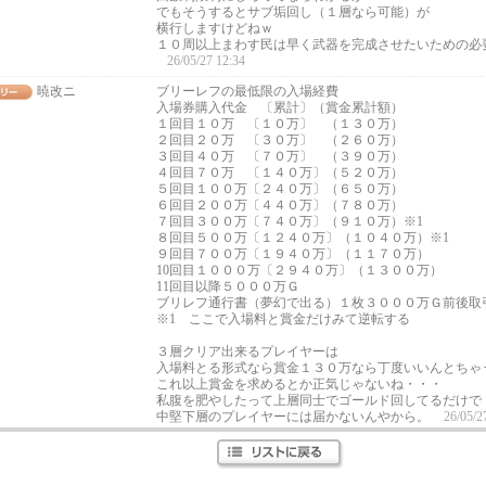
でもそうするとサブ垢回し（１層なら可能）が
横行しますけどねｗ
１０周以上まわす民は早く武器を完成させたいための必
26/05/27 12:34
暁改ニ
ブリーレフの最低限の入場経費
入場券購入代金 〔累計〕（賞金累計額）
１回目１０万 〔１０万〕 （１３０万）
２回目２０万 〔３０万〕 （２６０万）
３回目４０万 〔７０万〕 （３９０万）
４回目７０万 〔１４０万〕（５２０万）
５回目１００万〔２４０万〕（６５０万）
６回目２００万〔４４０万〕（７８０万）
７回目３００万〔７４０万〕（９１０万）※1
８回目５００万〔１２４０万〕（１０４０万）※1
９回目７００万〔１９４０万〕（１１７０万）
10回目１０００万〔２９４０万〕（１３００万）
11回目以降５０００万Ｇ
ブリレフ通行書（夢幻で出る）１枚３０００万Ｇ前後取
※1 ここで入場料と賞金だけみて逆転する
３層クリア出来るプレイヤーは
入場料とる形式なら賞金１３０万なら丁度いいんとちゃ
これ以上賞金を求めるとか正気じゃないね・・・
私腹を肥やしたって上層同士でゴールド回してるだけで
中堅下層のプレイヤーには届かないんやから。
26/05/2