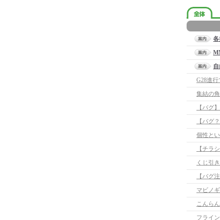
各
M
自
G28進
集結の角
【バグ】
【バグ？
個性とい
【チラシ
くじ引き
マビノギ
こんらん
フライン