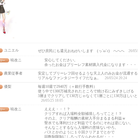
ユニエル
ぜひ庶民にも還元おねがいします (っ´ω`c) へへへ
26/05/
暁改ニ
安心してください。
余ったお金はブリーレフ素材購入代金になります・・・
農業従事者
安定してブリーレフ回せるような天上人のみお金が流通する
リアルなファンタジーライフだなぁ。
26/05/24 20:24
優梨
毎週10週で2940万（＋銀行手数料）
使う中で1300万補充されたところで焼け石にみずきしげる
3層までクリアして130万じゃなくて1層ごとに130万ほしい
26/05/25 18:05
暁改ニ
えええ・・！？
クリアすれば入場料全額補填しろってこと！？
その上、クリア報酬の素材入手分まるまる利益ｗ
聖水でも薄利だけど利益でてるのにそれは逆にない。
そんなことするなら入場料の意味ないやろ。
バスとかのように１０回クリアまでとかで
回数制限制にしろってならわかるが・・・