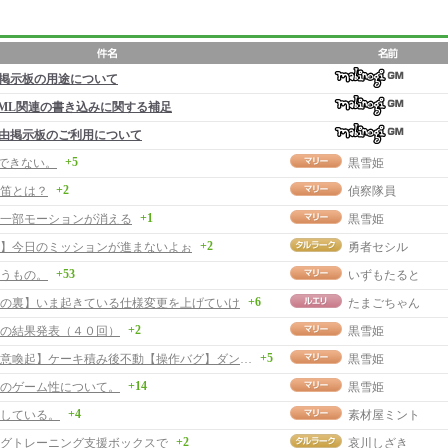
掲示板の用途について
ML関連の書き込みに関する補足
由掲示板のご利用について
+5
行できない。
黒雪姫
+2
笛とは？
偵察隊員
+1
一部モーションが消える
黒雪姫
+2
】今日のミッションが進まないよぉ
勇者セシル
+53
うもの。
いずもたると
+6
の裏】いま起きている仕様変更を上げていけ
たまごちゃん
+2
の結果発表（４０回）
黒雪姫
+5
【バグ注意喚起】ケーキ積み後不動【操作バグ】ダンス不動
黒雪姫
+14
のゲーム性について。
黒雪姫
+4
している。
素材屋ミント
+2
グトレーニング支援ボックスで
哀川しざき