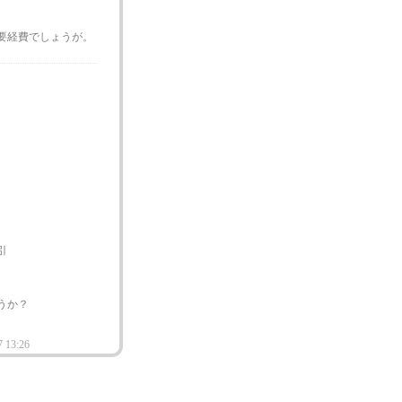
要経費でしょうが。
引
うか？
7 13:26