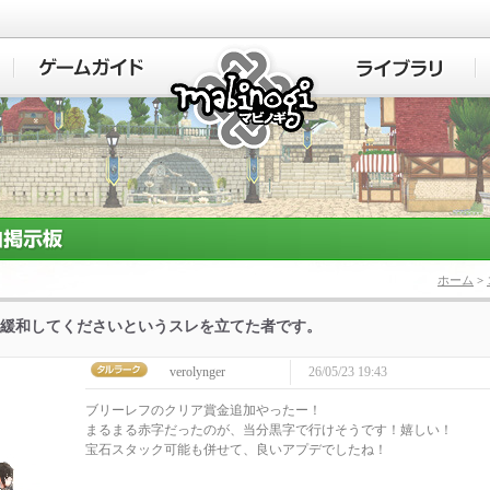
マビノギ
ホーム
>
緩和してくださいというスレを立てた者です。
verolynger
26/05/23 19:43
ブリーレフのクリア賞金追加やったー！
まるまる赤字だったのが、当分黒字で行けそうです！嬉しい！
宝石スタック可能も併せて、良いアプデでしたね！