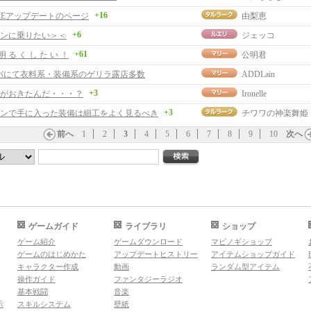
+16
RISEアップデートのページ
由梨恵
+6
ンに乗りたい＞＜
ジェッコ
+61
明 る く し た い ！
公明君
ンバにて衣料系・装備系のゲリラ露店多数
ADDLain
+3
がおきたんだ・・・？
Ironelle
+3
ンで手に入った装備は細工をよく見るべき
チワワの神楽舞姫
前へ
1
2
3
4
5
6
7
8
9
10
次へ
ゲームガイド
ライブラリ
ショップ
ゲーム紹介
ゲームダウンロード
マビノギショップ
ゲームのはじめかた
アップデートヒストリー
アイテムショップガイド
キャラクター作成
動画
ランダム型アイテム
操作ガイド
ファンタジーラジオ
基本戦闘
音楽
示
スキルシステム
壁紙