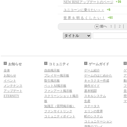
+16
NEW RISEアップデートのページ
+6
ユニコーンに乗りたい＞＜
+61
世 界 を 明 る く し た い ！
前へ
1
2
お知らせ
コミュニティ
ゲームガイド
全体
自由掲示板
ゲーム紹介
ゲ
お知らせ
プレイヤー掲示板
ゲームのはじめかた
ア
イベント
取引掲示板
キャラクター作成
動
メンテナンス
ペットAI掲示板
操作ガイド
フ
アップデート
ファンアート掲示板
基本戦闘
音
ETERNITY
スクリーンショット掲示
スキルシステム
壁
板
生産
マ
知識王（質問掲示板）
ステータス
ファンサイトリンク
エリンの世界
コミュニティポイント
町のシステム
コミュニケーション
序盤のプレイ