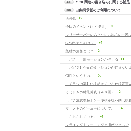
MML関連の書き込みに関する補足
自由掲示板のご利用について
+7
盾外見
+8
今回のイベント(カクテル)
マリーサーバーのみ？バレス地方の一部
+5
G28進行できない。
+2
集結の角笛とは？
+1
【バグ】一部モーションが消える
【バグ？】今日のミッションが進まない
+53
個性というもの。
【チラシの裏】いま起きている仕様変更
+2
くじ引きの結果発表（４０回）
+14
マビノギのゲーム性について。
+4
こんらんしている。
フライングトレーニング支援ボックスで