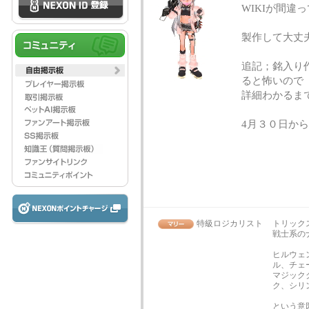
WIKIが間
製作して大丈夫
追記；銘入り
ると怖いので
詳細わかるま
4月３０日か
特級ロジカリスト
トリック
戦士系の
ヒルウェ
ル、チェ
マジック
ク、シリ
という意