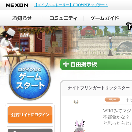
NEXON
【メイプルストーリー】CROWNアップデート
ナイトブリンガートリックスター
十
WIKIみて
不都合かな？
と思ったらヒ