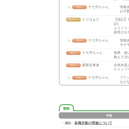
十七号ちゃん
情報
お手数
とりばぁど
【追記】1月
記)
よりトリ
参照され
十七号ちゃん
情報
モヤモ
十七号ちゃん
無事、銘
教えて頂い
農業従事者
全然本題
ナイトプ
十七号ちゃん
プリ
なか
各掲示板の用途について