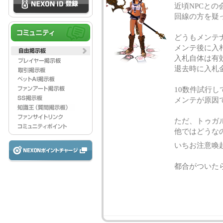
近頃NPCと
回線の方を疑
どうもメンテ
メンテ後に入
入札自体は有
退去時に入札
10数件試行
メンテが原因
ただ、トゥガ
他ではどうな
いちお注意喚
都合がついた