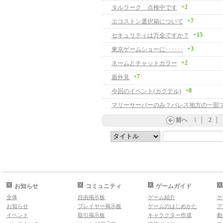
+2
タルラーク 点検中です
+7
エコストン選択箱について
+15
セキュリティは万全ですか？
+3
東京ゲームショーに･･････
+2
ネームとチャットカラー
+7
盾外見
+8
今回のイベント(カクテル)
マリーサーバーのみ？バレス地方の一部
前へ
1
2
お知らせ
コミュニティ
ゲームガイド
全体
自由掲示板
ゲーム紹介
ゲ
お知らせ
プレイヤー掲示板
ゲームのはじめかた
ア
イベント
取引掲示板
キャラクター作成
動