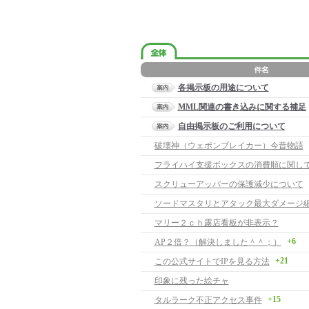
各掲示板の用途について
MML関連の書き込みに関する補足
自由掲示板のご利用について
破壊神（ウェポンブレイカー）今昔物語
フライハイ支援ボックスの消費順に関して(7
スクリューアッパーの保護減少について
ソードマスタリとアタック最大ダメージ
マリー２ｃｈ露店看板が非表示？
+6
AP２倍？（解決しました＾＾；）
+21
この公式サイトでIPを見る方法
印象に残った絵チャ
+15
タルラーク不正アクセス事件