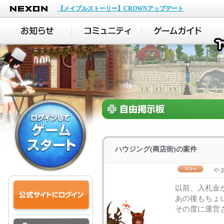
NEXON
【メイプルストーリー】CROWNアップデート
ハウジング(商店街)の案件
や
以前、入札金
あの後もちょ
その度に運営