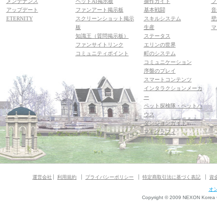
メンテナンス
ペットAI掲示板
操作ガイド
フ
アップデート
ファンアート掲示板
基本戦闘
音
ETERNITY
スクリーンショット掲示
スキルシステム
壁
板
生産
マ
知識王（質問掲示板）
ステータス
ファンサイトリンク
エリンの世界
コミュニティポイント
町のシステム
コミュニケーション
序盤のプレイ
スマートコンテンツ
インタラクションメーカ
ー
ペット探検隊・ペットハ
ウス
ダンジョンガイド
マギグラフィ
運営会社
利用規約
プライバシーポリシー
特定商取引法に基づく表記
資
オ
Copyright © 2009 NEXON Korea Co