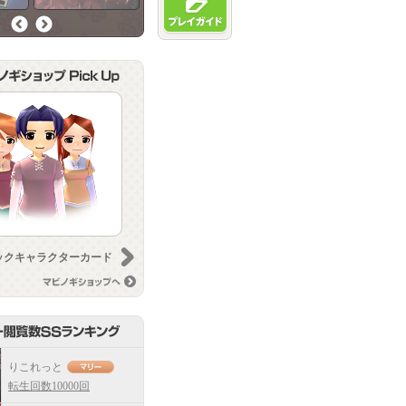
前へ
次へ
次へ
ックキャラクターカード
メイドパートナーカード
マビノギショップへ
りこれっと
転生回数10000回