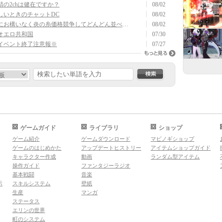
鯖の2chは健在ですか？
08/02
しいときのチャットDC
08/02
私にお構いなく炎の糸価格競争してどんどん並べてどうぞ。
08/02
オエロ共和国
07/30
イベント終了注意報※
07/27
もっと見る
検索
ゲームガイド
ライブラリ
ショップ
ゲーム紹介
ゲームダウンロード
マビノギショップ
ゲームのはじめかた
アップデートヒストリー
アイテムショップガイド
キャラクター作成
動画
ランダム型アイテム
操作ガイド
ファンタジーラジオ
基本戦闘
音楽
示
スキルシステム
壁紙
生産
マンガ
ステータス
エリンの世界
町のシステム