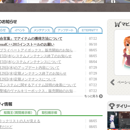
ETERNITY
お知らせ
イベント
メンテナンス
アップデート
合言葉」でアイテムの獲得方法について
07/22
isualC++2015インストールのお願い
06/10
「プライベートアイボックス」販売開始のお知らせ(8/6 19:05 追記)
08/05
月5日(水)システムメンテナンス終了のお知らせ
08/05
月5日(水)システムメンテナンスについて
08/04
月29日(水)のアップデート内容について
07/29
月29日(水)定期メンテナンス終了のお知らせ
07/29
月29日(水)定期メンテナンスについて
07/28
前へ
ベーシ
工システムに関するアイテム説明の改善について
07/22
「聖域のヴァルキリーボックス」販売開始のお知らせ
07/22
もっと見る
自由掲示板
知識王（質問掲示板）
取引掲示板
ラックリストの人が見える
08/05
更だけど
08/05