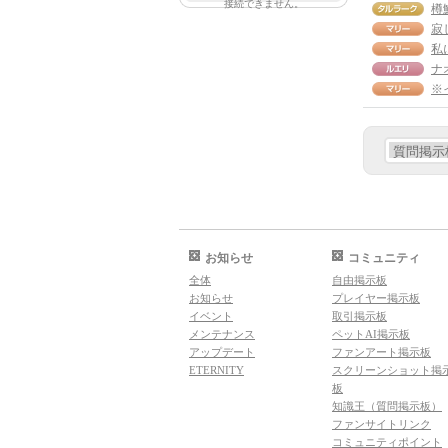
接続できません。
樽
寂
ナ
※
お知らせ
コミュニティ
全体
自由掲示板
お知らせ
プレイヤー掲示板
イベント
取引掲示板
メンテナンス
ペットAI掲示板
アップデート
ファンアート掲示板
ETERNITY
スクリーンショット掲
板
知識王（質問掲示板）
ファンサイトリンク
コミュニティポイント