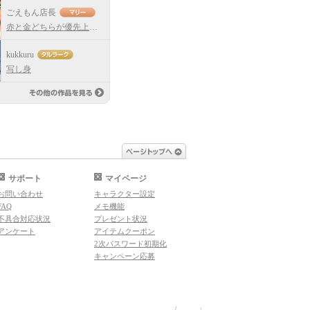
ごえもん店長
赤と金どちらが優先上位なのか！！
kukkuru
写し身
その他の作品を見る
ページトップへ
サポート
マイページ
お問い合わせ
キャラクター設定
FAQ
メモ機能
不具合対応状況
プレゼント状況
アンケート
アイテムクーポン
2次パスワード初期化
キャンペーン応募