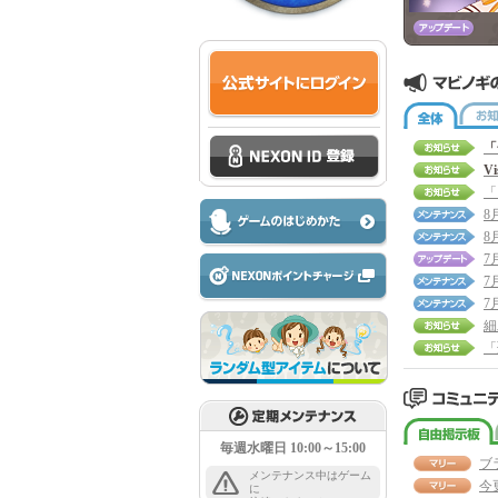
全体
「
V
8
8
7
7
7
細
毎週水曜日 10:00～15:00
ブ
メンテナンス中はゲーム
今
に